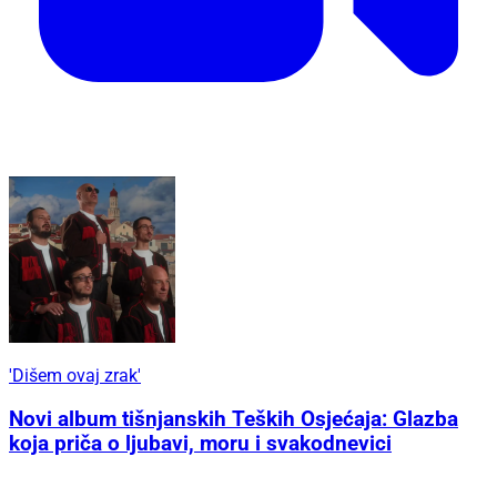
'Dišem ovaj zrak'
Novi album tišnjanskih Teških Osjećaja: Glazba
koja priča o ljubavi, moru i svakodnevici