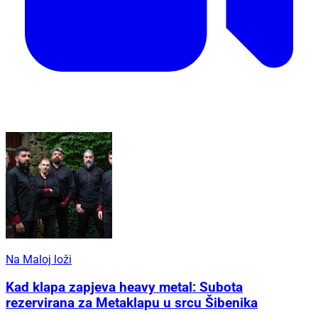
Na Maloj loži
Kad klapa zapjeva heavy metal: Subota
rezervirana za Metaklapu u srcu Šibenika