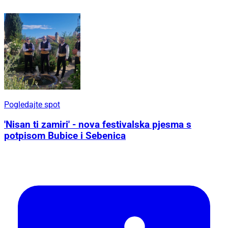
Pogledajte spot
'Nisan ti zamiri' - nova festivalska pjesma s
potpisom Bubice i Sebenica