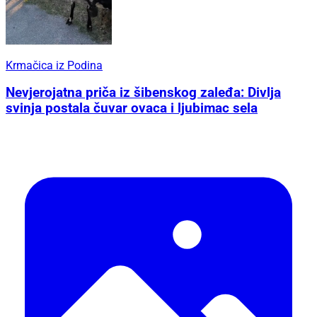
Krmačica iz Podina
Nevjerojatna priča iz šibenskog zaleđa: Divlja
svinja postala čuvar ovaca i ljubimac sela