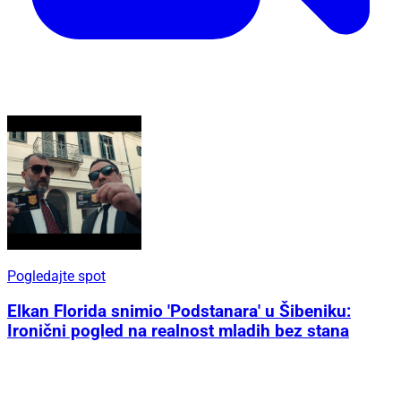
Pogledajte spot
Elkan Florida snimio 'Podstanara' u Šibeniku:
Ironični pogled na realnost mladih bez stana