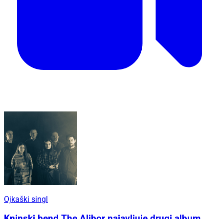
Ojkaški singl
Kninski bend The Alibor najavljuje drugi album