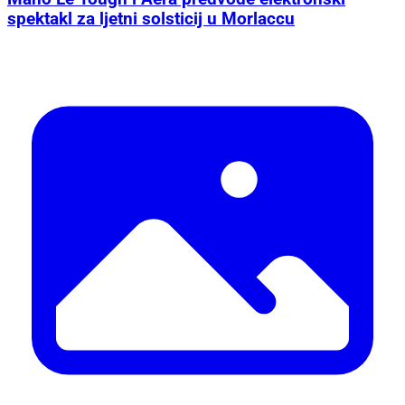
spektakl za ljetni solsticij u Morlaccu