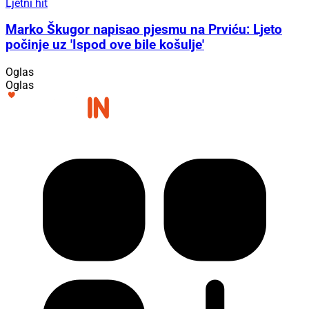
Ljetni hit
Marko Škugor napisao pjesmu na Prviću: Ljeto
počinje uz 'Ispod ove bile košulje'
Oglas
Oglas