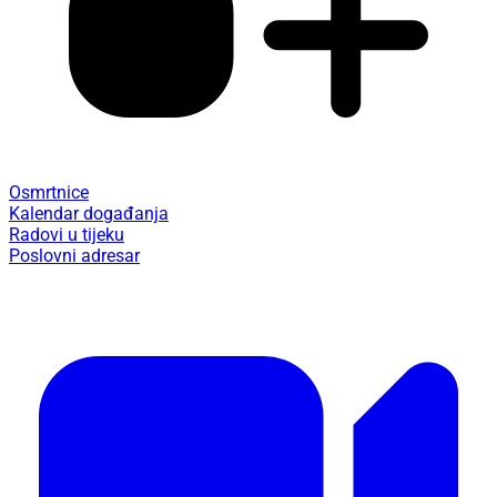
Osmrtnice
Kalendar događanja
Radovi u tijeku
Poslovni adresar