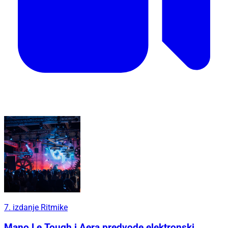
7. izdanje Ritmike
Mano Le Tough i Aera predvode elektronski