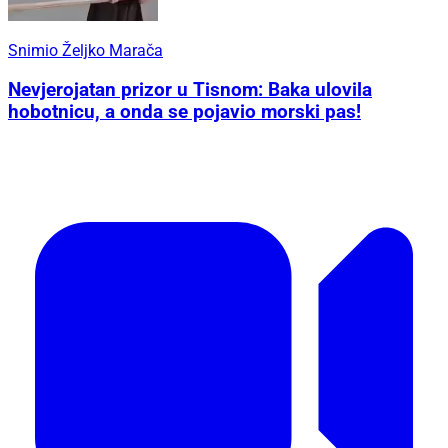
Snimio Željko Marača
Nevjerojatan prizor u Tisnom: Baka ulovila
hobotnicu, a onda se pojavio morski pas!