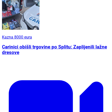
Kazna 8000 eura
Carinici obišli trgovine po Splitu: Zaplijenili lažne
dresove