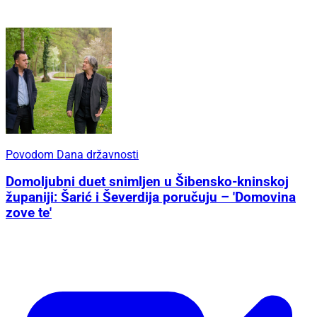
Povodom Dana državnosti
Domoljubni duet snimljen u Šibensko-kninskoj
županiji: Šarić i Ševerdija poručuju – 'Domovina
zove te'