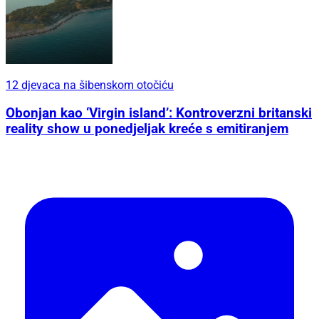
12 djevaca na šibenskom otočiću
Obonjan kao ‘Virgin island’: Kontroverzni britanski
reality show u ponedjeljak kreće s emitiranjem