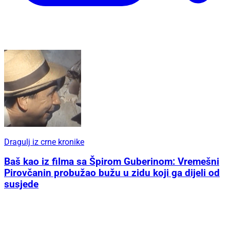
Dragulj iz crne kronike
Baš kao iz filma sa Špirom Guberinom: Vremešni
Pirovčanin probužao bužu u zidu koji ga dijeli od
susjede