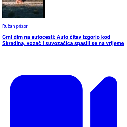
Ružan prizor
Crni dim na autocesti: Auto čitav izgorio kod
Skradina, vozač i suvozačica spasili se na vrijeme