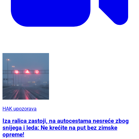
HAK upozorava
Iza ralica zastoji, na autocestama nesreće zbog
snijega i leda: Ne krećite na put bez zimske
opreme!