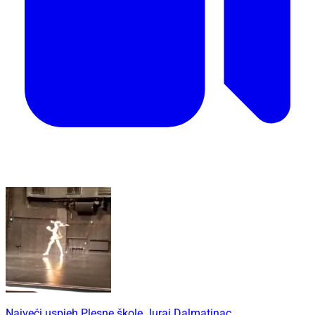
Najveći uspjeh Plesne škole Juraj Dalmatinac