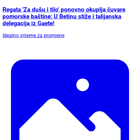
Regata 'Za dušu i tilo' ponovno okuplja čuvare
pomorske baštine: U Betinu stiže i talijanska
delegacija iz Gaete!
Idealno vrijeme za promjene