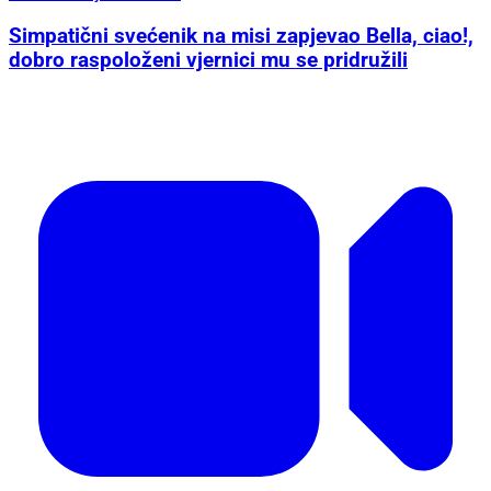
Simpatični svećenik na misi zapjevao Bella, ciao!,
dobro raspoloženi vjernici mu se pridružili