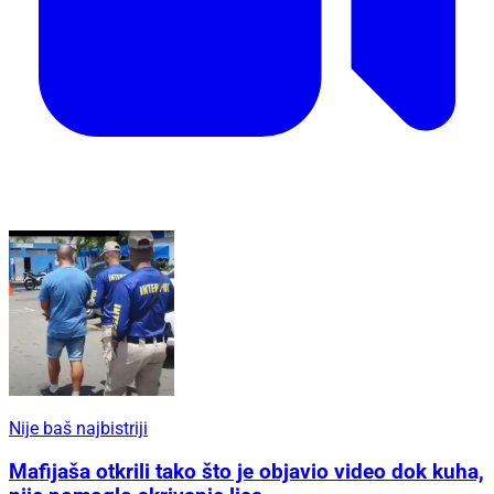
Nije baš najbistriji
Mafijaša otkrili tako što je objavio video dok kuha,