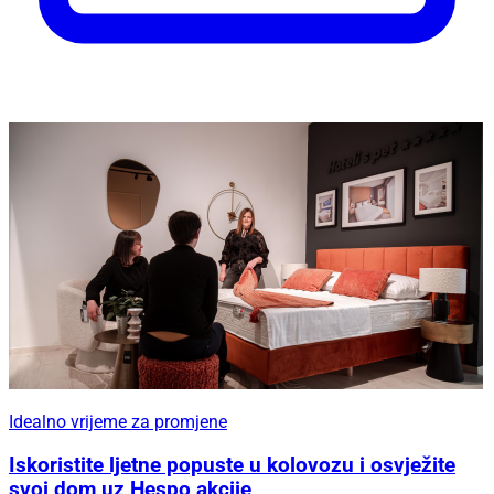
Idealno vrijeme za promjene
Iskoristite ljetne popuste u kolovozu i osvježite
svoj dom uz Hespo akcije