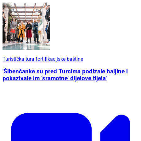
Turistička tura fortifikacijske baštine
'Šibenčanke su pred Turcima podizale haljine i
pokazivale im ‘sramotne’ dijelove tijela'