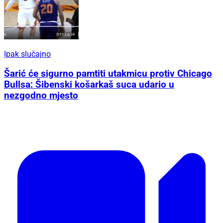
Ipak slučajno
Šarić će sigurno pamtiti utakmicu protiv Chicago
Bullsa: Šibenski košarkaš suca udario u
nezgodno mjesto