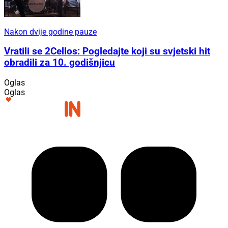
Nakon dvije godine pauze
Vratili se 2Cellos: Pogledajte koji su svjetski hit
obradili za 10. godišnjicu
Oglas
Oglas