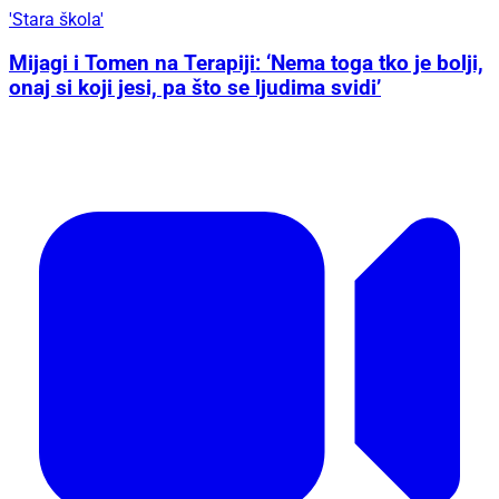
'Stara škola'
Mijagi i Tomen na Terapiji: ‘Nema toga tko je bolji,
onaj si koji jesi, pa što se ljudima svidi’