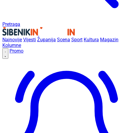
Pretraga
Najnovije
Vijesti
Županija
Scena
Sport
Kultura
Magazin
Kolumne
Promo