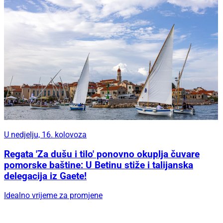
U nedjelju, 16. kolovoza
Regata 'Za dušu i tilo' ponovno okuplja čuvare
pomorske baštine: U Betinu stiže i talijanska
delegacija iz Gaete!
Idealno vrijeme za promjene