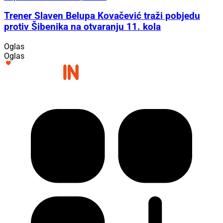
Trener Slaven Belupa Kovačević traži pobjedu
protiv Šibenika na otvaranju 11. kola
Oglas
Oglas