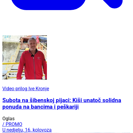
Video prilog Ive Kronje
Subota na šibenskoj pijaci: Kiši unatoč solidna
ponuda na bancima i peškariji
Oglas
/ PROMO
U nedjelju, 16. kolovoza