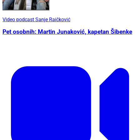
Video podcast Sanje Raičković
Pet osobnih: Martin Junaković, kapetan Šibenke