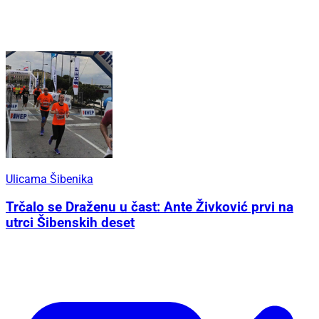
Ulicama Šibenika
Trčalo se Draženu u čast: Ante Živković prvi na
utrci Šibenskih deset