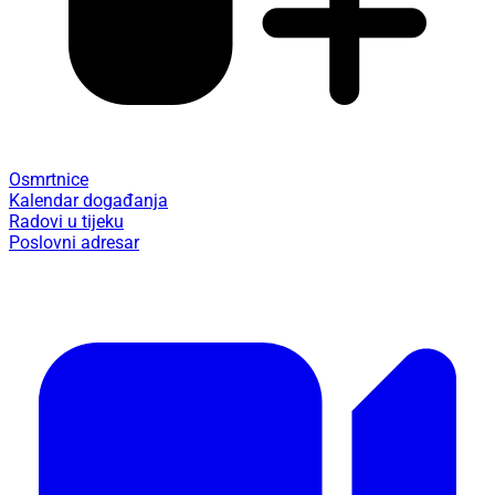
Osmrtnice
Kalendar događanja
Radovi u tijeku
Poslovni adresar