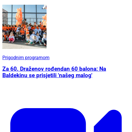
Prigodnim programom
Za 60. Draženov rođendan 60 balona: Na
Baldekinu se prisjetili 'našeg malog'