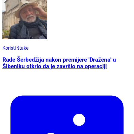
Koristi štake
Rade Šerbedžija nakon premijere 'Dražena' u
Šibeniku otkrio da je završio na operaciji