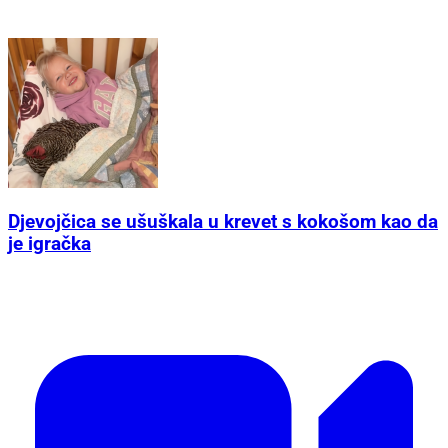
Djevojčica se ušuškala u krevet s kokošom kao da
je igračka