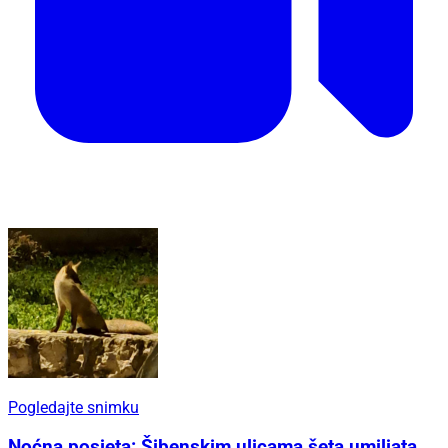
Pogledajte snimku
Noćna posjeta: Šibenskim ulicama šeta umiljata