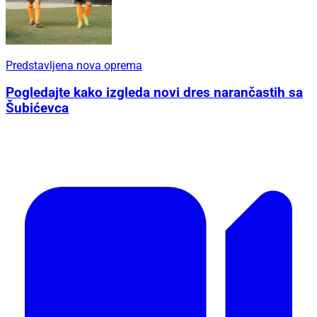
Predstavljena nova oprema
Pogledajte kako izgleda novi dres narančastih sa
Šubićevca