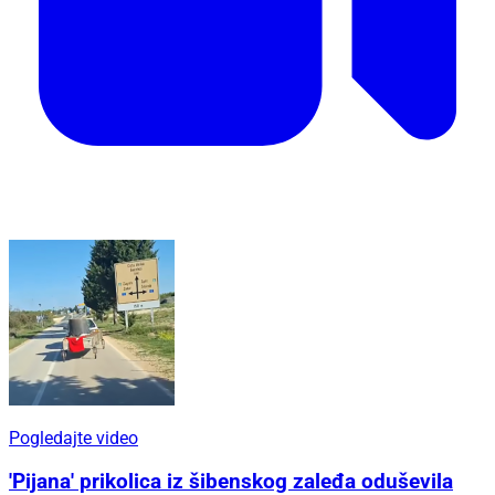
Pogledajte video
'Pijana' prikolica iz šibenskog zaleđa oduševila