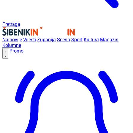
Pretraga
Najnovije
Vijesti
Županija
Scena
Sport
Kultura
Magazin
Kolumne
Promo