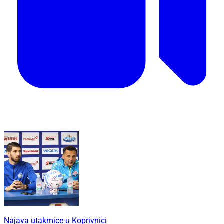
Najava utakmice u Koprivnici