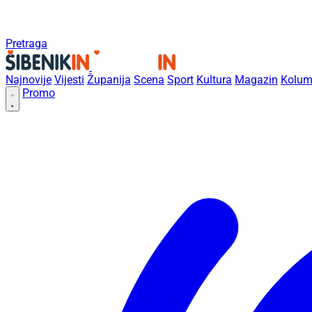
Pretraga
Najnovije
Vijesti
Županija
Scena
Sport
Kultura
Magazin
Kolum
Promo