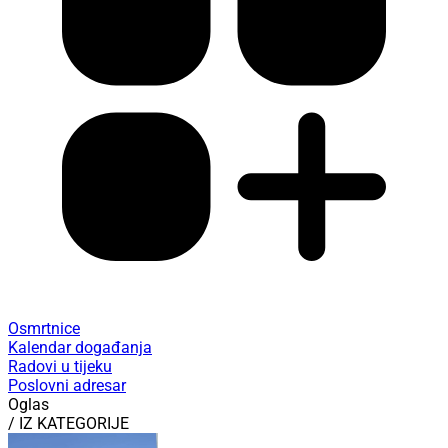
Osmrtnice
Kalendar događanja
Radovi u tijeku
Poslovni adresar
Oglas
/ IZ KATEGORIJE