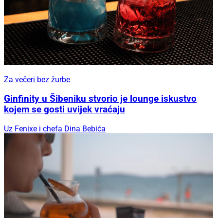
Za večeri bez žurbe
Ginfinity u Šibeniku stvorio je lounge iskustvo
kojem se gosti uvijek vraćaju
Uz Fenixe i chefa Dina Bebića