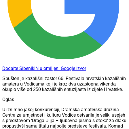
Dodajte ŠibenikIN u omiljeni Google izvor
Spušten je kazališni zastor 66. Festivala hrvatskih kazališnih
amatera u Vodicama koji je kroz dva uzastopna vikenda
okupio više od 250 kazališnih entuzijasta iz cijele Hrvatske.
Oglas
U iznimno jakoj konkurenciji, Dramska amaterska družina
Centra za umjetnost i kulturu Vodice ostvarila je veliki uspjeh
s predstavom 'Draga Ulija – ljubavna pisma s otoka' za dlaku
propustivši samu titulu najbolje predstave festivala. Komad