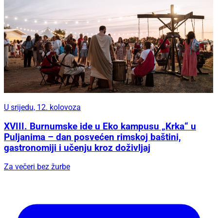
U srijedu, 12. kolovoza
XVIII. Burnumske ide u Eko kampusu „Krka“ u
Puljanima – dan posvećen rimskoj baštini,
gastronomiji i učenju kroz doživljaj
Za večeri bez žurbe