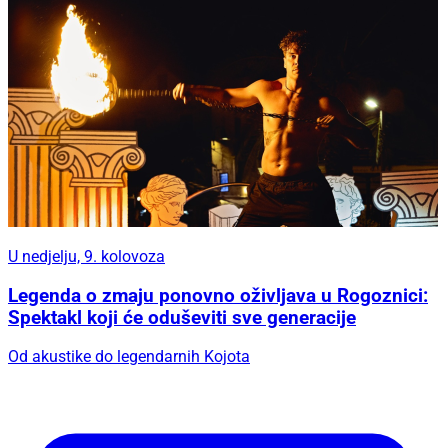
U nedjelju, 9. kolovoza
Legenda o zmaju ponovno oživljava u Rogoznici:
Spektakl koji će oduševiti sve generacije
Od akustike do legendarnih Kojota