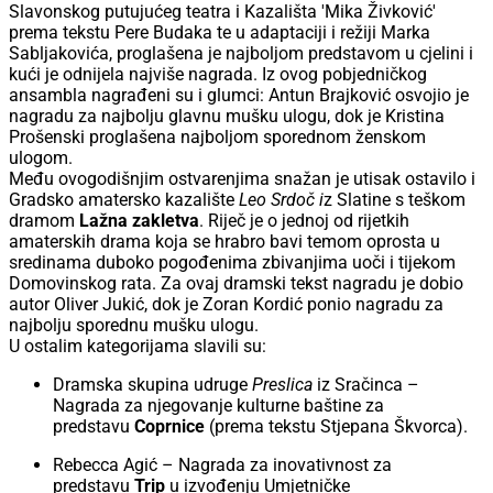
Slavonskog putujućeg teatra i Kazališta 'Mika Živković'
prema tekstu Pere Budaka te u adaptaciji i režiji Marka
Sabljakovića, proglašena je najboljom predstavom u cjelini i
kući je odnijela najviše nagrada. Iz ovog pobjedničkog
ansambla nagrađeni su i glumci: Antun Brajković osvojio je
nagradu za najbolju glavnu mušku ulogu, dok je Kristina
Prošenski proglašena najboljom sporednom ženskom
ulogom.
Među ovogodišnjim ostvarenjima snažan je utisak ostavilo i
Gradsko amatersko kazalište
Leo Srdoč i
z Slatine s teškom
dramom
Lažna zakletva
. Riječ je o jednoj od rijetkih
amaterskih drama koja se hrabro bavi temom oprosta u
sredinama duboko pogođenima zbivanjima uoči i tijekom
Domovinskog rata. Za ovaj dramski tekst nagradu je dobio
autor Oliver Jukić, dok je Zoran Kordić ponio nagradu za
najbolju sporednu mušku ulogu.
U ostalim kategorijama slavili su:
Dramska skupina udruge
Preslica
iz Sračinca –
Nagrada za njegovanje kulturne baštine za
predstavu
Coprnice
(prema tekstu Stjepana Škvorca).
Rebecca Agić – Nagrada za inovativnost za
predstavu
Trip
u izvođenju Umjetničke