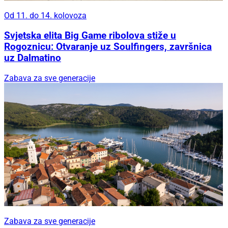
Od 11. do 14. kolovoza
Svjetska elita Big Game ribolova stiže u
Rogoznicu: Otvaranje uz Soulfingers, završnica
uz Dalmatino
Zabava za sve generacije
Zabava za sve generacije