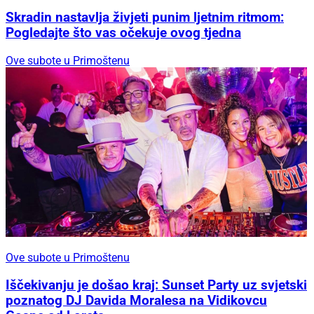
Skradin nastavlja živjeti punim ljetnim ritmom:
Pogledajte što vas očekuje ovog tjedna
Ove subote u Primoštenu
Ove subote u Primoštenu
Iščekivanju je došao kraj: Sunset Party uz svjetski
poznatog DJ Davida Moralesa na Vidikovcu