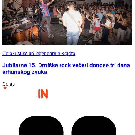
Od akustike do legendarnih Kojota
Jubilarne 15. Drniške rock večeri donose tri dana
vrhunskog zvuka
Oglas