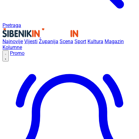
Pretraga
Najnovije
Vijesti
Županija
Scena
Sport
Kultura
Magazin
Kolumne
Promo