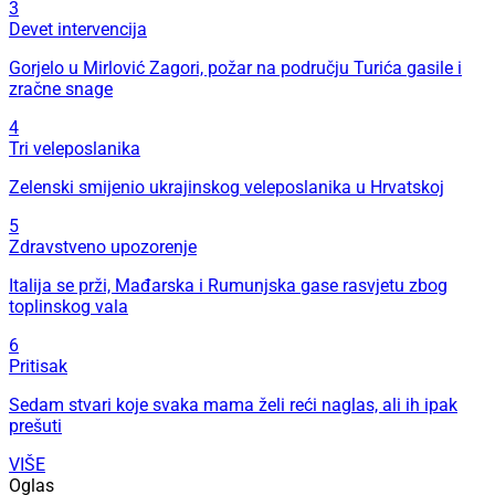
3
Devet intervencija
Gorjelo u Mirlović Zagori, požar na području Turića gasile i
zračne snage
4
Tri veleposlanika
Zelenski smijenio ukrajinskog veleposlanika u Hrvatskoj
5
Zdravstveno upozorenje
Italija se prži, Mađarska i Rumunjska gase rasvjetu zbog
toplinskog vala
6
Pritisak
Sedam stvari koje svaka mama želi reći naglas, ali ih ipak
prešuti
VIŠE
Oglas