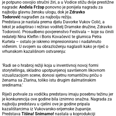
je potpuno osvojio stručni žiri, a u Vodice stižu dvije prestižne
nagrade:
Anđela Fržop
ponovno je ponijela nagradu za
najbolju glavnu žensku ulogu, dok je
Zdravko
Todorović
nagrađen za najbolju režiju.
Predstava je nastala prema djelu Davorke Vukov Colić, a
tekst je adaptirao i režirao voditelj Dramske družine, Zdravko
Todorović. Prosudbeno povjerenstvo Festivala – koje su činili
redatelji Nina Kleflin i Boris Kovačević te glumica Petra
Kurtela – ostalo je iskreno impresionirano i nadahnuto
viđenim. U svojem su obrazloženju naglasili kako je riječ o
vrhunskom kazališnom ostvarenju:
'Radi se o hrabroj režiji koja u inventivnoj novoj formi
storytellinga, skladno upotpunjenoj savršenom likovnom
vizualizacijom scene, donosi sjetnu romantičnu priču o
ženama sa Zlarina, toliko istu drugim dalmatinskim
sredinama.'
Riječi pohvale za vodičku predstavu imaju posebnu težinu jer
je konkurencija ove godine bila iznimno snažna. Nagrada za
najbolju predstavu u cjelini ove je godine pripala
kazalištarcima iz Vukovarsko-srijemske županije.
Predstava
Tišina! Snimamo!
nastala u koprodukciji