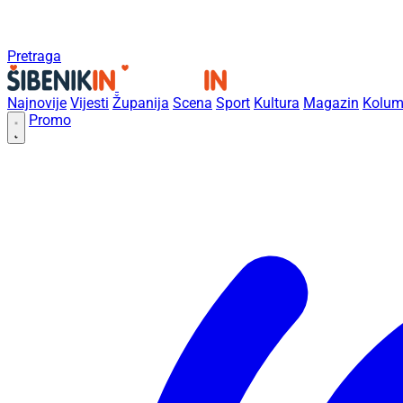
Pretraga
Najnovije
Vijesti
Županija
Scena
Sport
Kultura
Magazin
Kolum
Promo