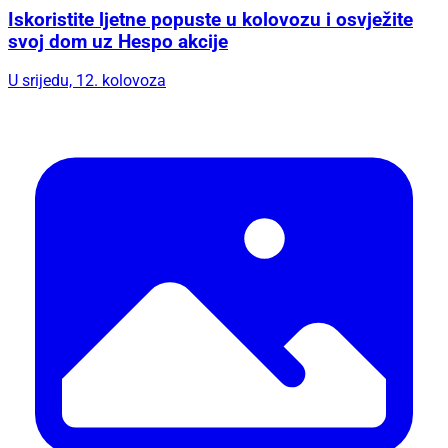
Iskoristite ljetne popuste u kolovozu i osvježite
svoj dom uz Hespo akcije
U srijedu, 12. kolovoza