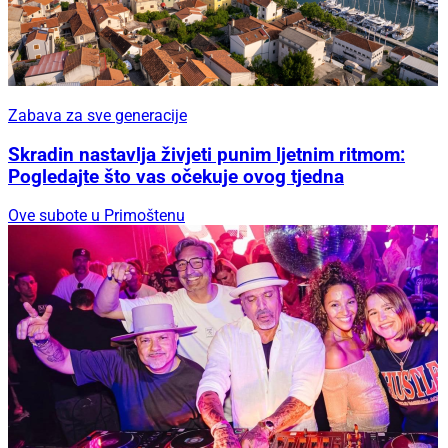
Zabava za sve generacije
Skradin nastavlja živjeti punim ljetnim ritmom:
Pogledajte što vas očekuje ovog tjedna
Ove subote u Primoštenu