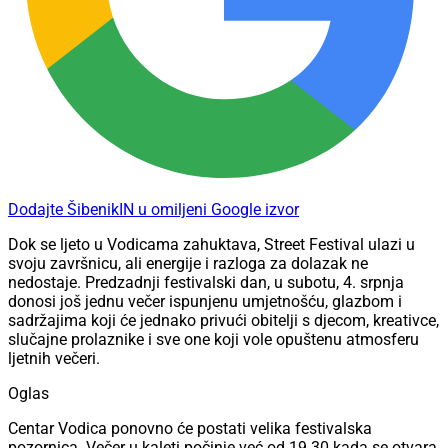
Dodajte ŠibenikIN u omiljeni Google izvor
Dok se ljeto u Vodicama zahuktava, Street Festival ulazi u
svoju završnicu, ali energije i razloga za dolazak ne
nedostaje. Predzadnji festivalski dan, u subotu, 4. srpnja
donosi još jednu večer ispunjenu umjetnošću, glazbom i
sadržajima koji će jednako privući obitelji s djecom, kreativce,
slučajne prolaznike i sve one koji vole opuštenu atmosferu
ljetnih večeri.
Oglas
Centar Vodica ponovno će postati velika festivalska
pozornica. Večer u kaleti počinje već od 19.30 kada se otvara