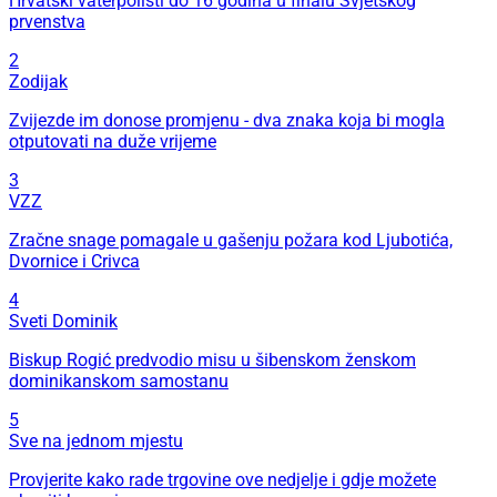
Hrvatski vaterpolisti do 16 godina u finalu Svjetskog
prvenstva
2
Zodijak
Zvijezde im donose promjenu - dva znaka koja bi mogla
otputovati na duže vrijeme
3
VZZ
Zračne snage pomagale u gašenju požara kod Ljubotića,
Dvornice i Crivca
4
Sveti Dominik
Biskup Rogić predvodio misu u šibenskom ženskom
dominikanskom samostanu
5
Sve na jednom mjestu
Provjerite kako rade trgovine ove nedjelje i gdje možete