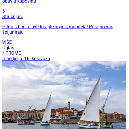
obaviti kupovinu
6
Stručnjaci
Hitno izbrišite ove tri aplikacije s mobitela! Potajno vas
špijuniraju
VIŠE
Oglas
/ PROMO
U nedjelju, 16. kolovoza