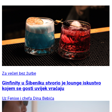
Za večeri bez žurbe
Ginfinity u Šibeniku stvorio je lounge iskustvo
kojem se gosti uvijek vraćaju
Uz Fenixe i chefa Dina Bebića