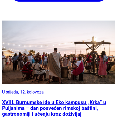
U srijedu, 12. kolovoza
XVIII. Burnumske ide u Eko kampusu „Krka“ u
Puljanima – dan posvećen rimskoj baštini,
gastronomiji i učenju kroz doživljaj