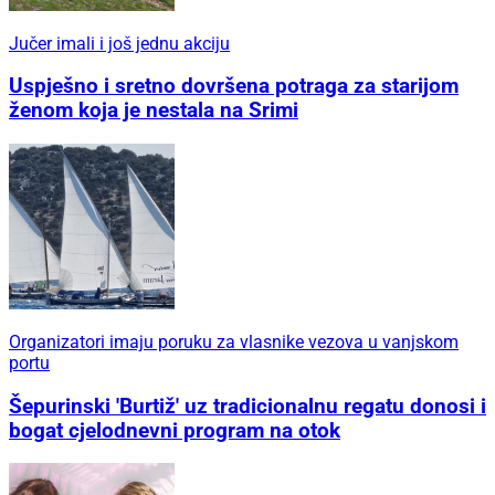
Jučer imali i još jednu akciju
Uspješno i sretno dovršena potraga za starijom
ženom koja je nestala na Srimi
Organizatori imaju poruku za vlasnike vezova u vanjskom
portu
Šepurinski 'Burtiž' uz tradicionalnu regatu donosi i
bogat cjelodnevni program na otok