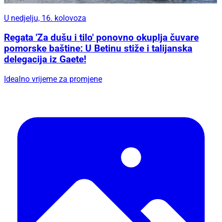
U nedjelju, 16. kolovoza
Regata 'Za dušu i tilo' ponovno okuplja čuvare
pomorske baštine: U Betinu stiže i talijanska
delegacija iz Gaete!
Idealno vrijeme za promjene