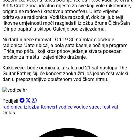
Art & Craft zona, idealno mjesto za sve koji vole rukotvorine,
originalne radove i kreativnu atmosferu. U isto vrijeme
održava se radionica 'Vodiška rapsodija', dok će ljubitelji
likovne umjetnosti moći razgledati izložbu Brune Čičin-Šain
'Đir po papiru' u sklopu Galerije pod zvijezdama.
Ni đardin neće mirovati. Od 19.30 najmlađe očekuje
radionica 'Jato ribica', a pola sata kasnije počinje program
'Pričajmo priču', koji kroz pripovijedanje stvara poseban
prostor za maštu i zajedničko druženje.
Kako večer bude odmicala, u kaleti od 21 sat nastupa The
Guitar Father, čiji će koncert zaokružiti još jedan festivalski
dan u prepoznatljivo opuštenom vodičkom ritmu.
Podijeli
radionica
izložba
Koncert
vodice
vodice street festival
Oglas