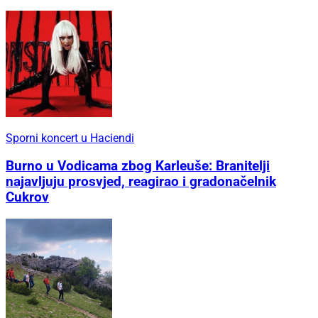
Sporni koncert u Haciendi
Burno u Vodicama zbog Karleuše: Branitelji
najavljuju prosvjed, reagirao i gradonačelnik
Cukrov