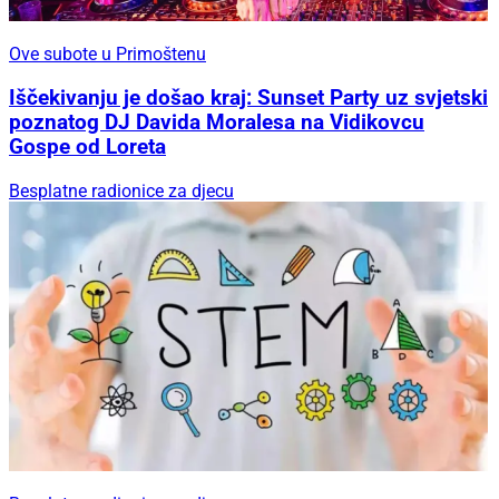
Ove subote u Primoštenu
Iščekivanju je došao kraj: Sunset Party uz svjetski
poznatog DJ Davida Moralesa na Vidikovcu
Gospe od Loreta
Besplatne radionice za djecu