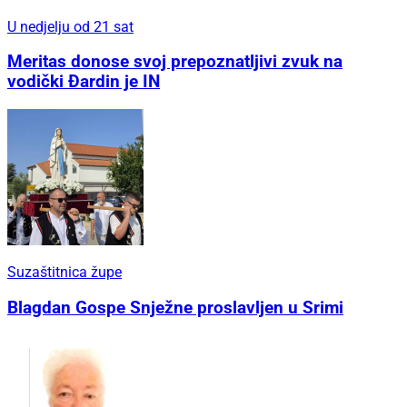
U nedjelju od 21 sat
Meritas donose svoj prepoznatljivi zvuk na
vodički Đardin je IN
Suzaštitnica župe
Blagdan Gospe Snježne proslavljen u Srimi