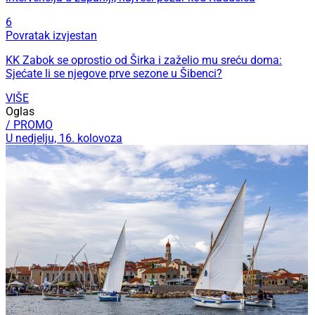
6
Povratak izvjestan
KK Zabok se oprostio od Širka i zaželio mu sreću doma:
Sjećate li se njegove prve sezone u Šibenci?
VIŠE
Oglas
/ PROMO
U nedjelju, 16. kolovoza