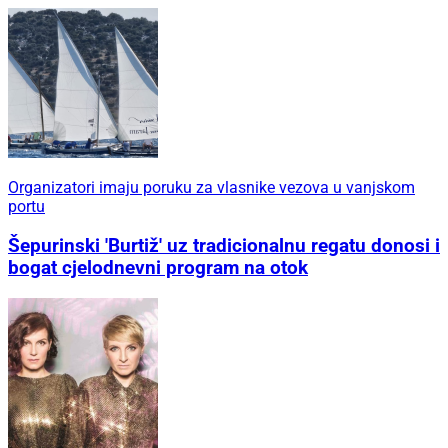
Organizatori imaju poruku za vlasnike vezova u vanjskom
portu
Šepurinski 'Burtiž' uz tradicionalnu regatu donosi i
bogat cjelodnevni program na otok