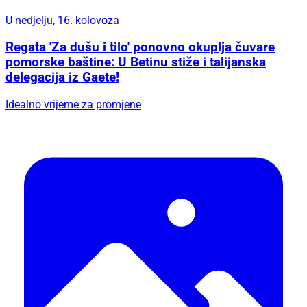
U nedjelju, 16. kolovoza
Regata 'Za dušu i tilo' ponovno okuplja čuvare
pomorske baštine: U Betinu stiže i talijanska
delegacija iz Gaete!
Idealno vrijeme za promjene