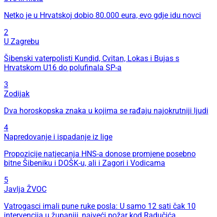
Netko je u Hrvatskoj dobio 80.000 eura, evo gdje idu novci
2
U Zagrebu
Šibenski vaterpolisti Kundid, Cvitan, Lokas i Bujas s
Hrvatskom U16 do polufinala SP-a
3
Zodijak
Dva horoskopska znaka u kojima se rađaju najokrutniji ljudi
4
Napredovanje i ispadanje iz lige
Propozicije natjecanja HNS-a donose promjene posebno
bitne Šibeniku i DOŠK-u, ali i Zagori i Vodicama
5
Javlja ŽVOC
Vatrogasci imali pune ruke posla: U samo 12 sati čak 10
intervencija u županiji, najveći požar kod Radučića