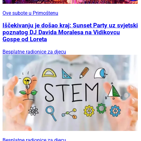
Ove subote u Primoštenu
Iščekivanju je došao kraj: Sunset Party uz svjetski
poznatog DJ Davida Moralesa na Vidikovcu
Gospe od Loreta
Besplatne radionice za djecu
Besplatne radionice za djecu