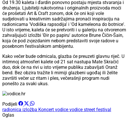
Od 19.30 kaleta i đardin ponovno postaju mjesta stvaranja i
druženja. Ljubitelji rukotvorina i originalnih proizvoda moći
će prošetati Art & Craft zonom, dok će oni koji vole
sudjelovati u kreativnim sadržajima pronaći inspiraciju na
radionicama 'Vodiška rapsodija' i 'Od kameleona do botnice'.
U isto vrijeme, kaleta će se pretvoriti i u galeriju na otvorenom
zahvaljujući izložbi 'Đir po papiru' autorice Brune Čičin-Šain,
koja će pod zvjezdanim nebom predstaviti svoje radove u
posebnom festivalskom ambijentu.
Kako večer bude odmicala, glazba će preuzeti glavnu riječ. U
intimnoj atmosferi kalete od 21 sat nastupa Mate Skračić
duo, dok će na rivi u isto vrijeme publiku zabavljati Oranž
bend. Bez obzira tražite li mirniji glazbeni ugođaj ili želite
završiti večer uz ritam i ples, večerašnji program nudi
ponešto za svaki ukus.
Podijeli
radionica
izložba
Koncert
vodice
vodice street festival
Oglas