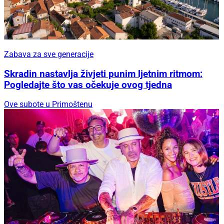
Zabava za sve generacije
Skradin nastavlja živjeti punim ljetnim ritmom:
Pogledajte što vas očekuje ovog tjedna
Ove subote u Primoštenu