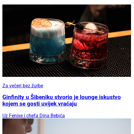
Za večeri bez žurbe
Ginfinity u Šibeniku stvorio je lounge iskustvo
kojem se gosti uvijek vraćaju
Uz Fenixe i chefa Dina Bebića