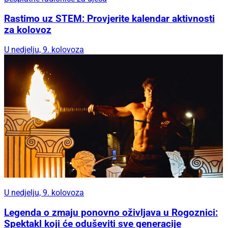
Rastimo uz STEM: Provjerite kalendar aktivnosti
za kolovoz
U nedjelju, 9. kolovoza
U nedjelju, 9. kolovoza
Legenda o zmaju ponovno oživljava u Rogoznici:
Spektakl koji će oduševiti sve generacije