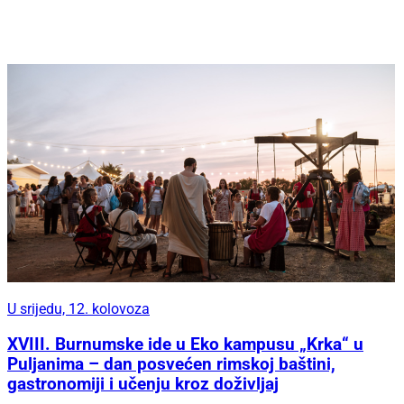
U srijedu, 12. kolovoza
XVIII. Burnumske ide u Eko kampusu „Krka“ u
Puljanima – dan posvećen rimskoj baštini,
gastronomiji i učenju kroz doživljaj