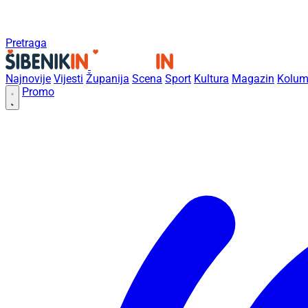
Pretraga
Najnovije
Vijesti
Županija
Scena
Sport
Kultura
Magazin
Kolum
Promo