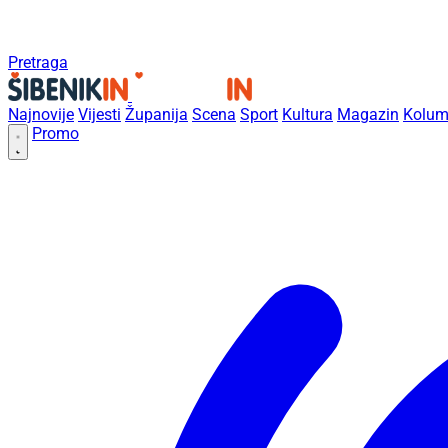
Pretraga
Najnovije
Vijesti
Županija
Scena
Sport
Kultura
Magazin
Kolum
Promo