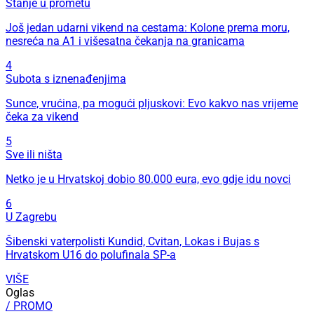
Stanje u prometu
Još jedan udarni vikend na cestama: Kolone prema moru,
nesreća na A1 i višesatna čekanja na granicama
4
Subota s iznenađenjima
Sunce, vrućina, pa mogući pljuskovi: Evo kakvo nas vrijeme
čeka za vikend
5
Sve ili ništa
Netko je u Hrvatskoj dobio 80.000 eura, evo gdje idu novci
6
U Zagrebu
Šibenski vaterpolisti Kundid, Cvitan, Lokas i Bujas s
Hrvatskom U16 do polufinala SP-a
VIŠE
Oglas
/ PROMO