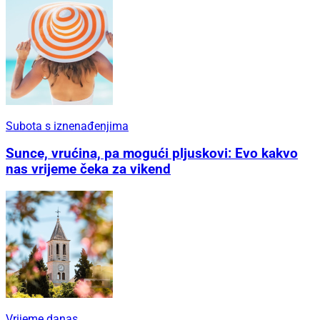
Subota s iznenađenjima
Sunce, vrućina, pa mogući pljuskovi: Evo kakvo
nas vrijeme čeka za vikend
Vrijeme danas