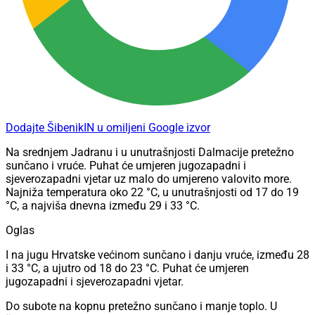
Dodajte ŠibenikIN u omiljeni Google izvor
Na srednjem Jadranu i u unutrašnjosti Dalmacije pretežno
sunčano i vruće. Puhat će umjeren jugozapadni i
sjeverozapadni vjetar uz malo do umjereno valovito more.
Najniža temperatura oko 22 °C, u unutrašnjosti od 17 do 19
°C, a najviša dnevna između 29 i 33 °C.
Oglas
I na jugu Hrvatske većinom sunčano i danju vruće, između 28
i 33 °C, a ujutro od 18 do 23 °C. Puhat će umjeren
jugozapadni i sjeverozapadni vjetar.
Do subote na kopnu pretežno sunčano i manje toplo. U