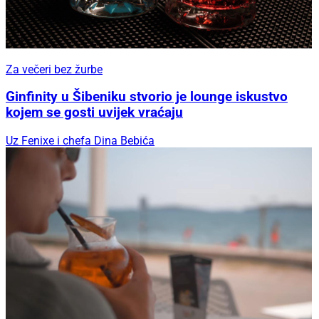
Za večeri bez žurbe
Ginfinity u Šibeniku stvorio je lounge iskustvo
kojem se gosti uvijek vraćaju
Uz Fenixe i chefa Dina Bebića