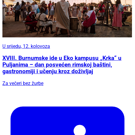
U srijedu, 12. kolovoza
XVIII. Burnumske ide u Eko kampusu „Krka“ u
Puljanima – dan posvećen rimskoj baštini,
gastronomiji i učenju kroz doživljaj
Za večeri bez žurbe