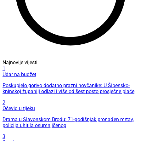
Najnovije vijesti
1
Udar na budžet
Poskupjelo gorivo dodatno prazni novčanike: U Šibensko-
kninskoj županiji odlazi i više od šest posto prosječne plaće
2
Očevid u tijeku
Drama u Slavonskom Brodu: 71-godišnjak pronađen mrtav,
policija uhitila osumnjičenog
3