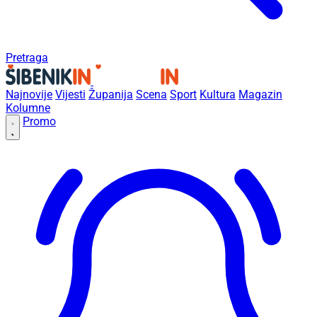
Pretraga
Najnovije
Vijesti
Županija
Scena
Sport
Kultura
Magazin
Kolumne
Promo