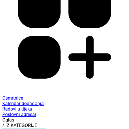
Osmrtnice
Kalendar događanja
Radovi u tijeku
Poslovni adresar
Oglas
/ IZ KATEGORIJE