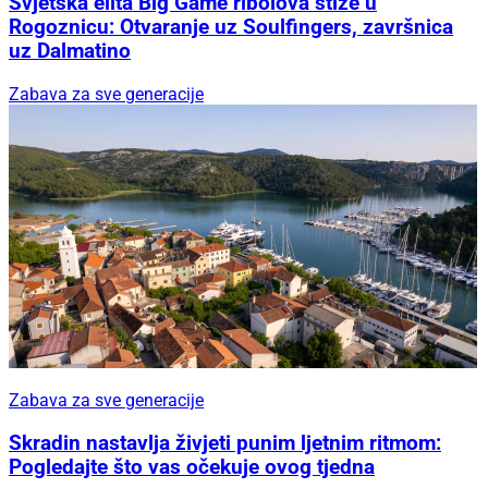
Svjetska elita Big Game ribolova stiže u
Rogoznicu: Otvaranje uz Soulfingers, završnica
uz Dalmatino
Zabava za sve generacije
Zabava za sve generacije
Skradin nastavlja živjeti punim ljetnim ritmom:
Pogledajte što vas očekuje ovog tjedna