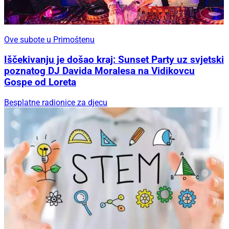
Ove subote u Primoštenu
Iščekivanju je došao kraj: Sunset Party uz svjetski
poznatog DJ Davida Moralesa na Vidikovcu
Gospe od Loreta
Besplatne radionice za djecu