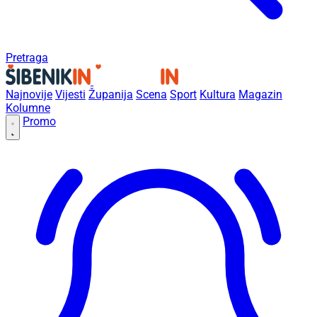
Pretraga
Najnovije
Vijesti
Županija
Scena
Sport
Kultura
Magazin
Kolumne
Promo