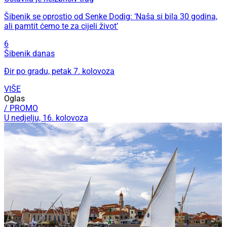
Šibenik se oprostio od Senke Dodig: ‘Naša si bila 30 godina,
ali pamtit ćemo te za cijeli život’
6
Šibenik danas
Đir po gradu, petak 7. kolovoza
VIŠE
Oglas
/ PROMO
U nedjelju, 16. kolovoza