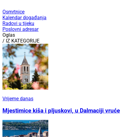
Osmrtnice
Kalendar događanja
Radovi u tijeku
Poslovni adresar
Oglas
/ IZ KATEGORIJE
Vrijeme danas
Mjestimice kiša i pljuskovi, u Dalmaciji vruće