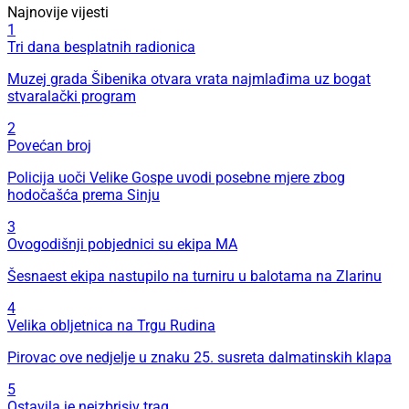
Najnovije vijesti
1
Tri dana besplatnih radionica
Muzej grada Šibenika otvara vrata najmlađima uz bogat
stvaralački program
2
Povećan broj
Policija uoči Velike Gospe uvodi posebne mjere zbog
hodočašća prema Sinju
3
Ovogodišnji pobjednici su ekipa MA
Šesnaest ekipa nastupilo na turniru u balotama na Zlarinu
4
Velika obljetnica na Trgu Rudina
Pirovac ove nedjelje u znaku 25. susreta dalmatinskih klapa
5
Ostavila je neizbrisiv trag