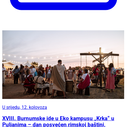
U srijedu, 12. kolovoza
XVIII. Burnumske ide u Eko kampusu „Krka“ u
Puljanima – dan posvećen rimskoj baštini,