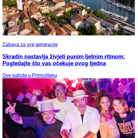
Zabava za sve generacije
Skradin nastavlja živjeti punim ljetnim ritmom:
Pogledajte što vas očekuje ovog tjedna
Ove subote u Primoštenu