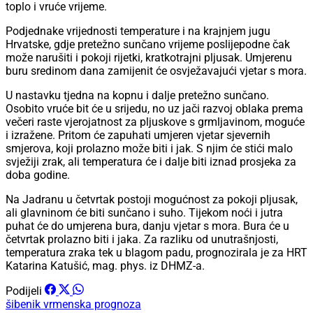
toplo i vruće vrijeme.
Podjednake vrijednosti temperature i na krajnjem jugu
Hrvatske, gdje pretežno sunčano vrijeme poslijepodne čak
može narušiti i pokoji rijetki, kratkotrajni pljusak. Umjerenu
buru sredinom dana zamijenit će osvježavajući vjetar s mora.
U nastavku tjedna na kopnu i dalje pretežno sunčano.
Osobito vruće bit će u srijedu, no uz jači razvoj oblaka prema
večeri raste vjerojatnost za pljuskove s grmljavinom, moguće
i izražene. Pritom će zapuhati umjeren vjetar sjevernih
smjerova, koji prolazno može biti i jak. S njim će stići malo
svježiji zrak, ali temperatura će i dalje biti iznad prosjeka za
doba godine.
Na Jadranu u četvrtak postoji mogućnost za pokoji pljusak,
ali glavninom će biti sunčano i suho. Tijekom noći i jutra
puhat će do umjerena bura, danju vjetar s mora. Bura će u
četvrtak prolazno biti i jaka. Za razliku od unutrašnjosti,
temperatura zraka tek u blagom padu, prognozirala je za HRT
Katarina Katušić, mag. phys. iz DHMZ-a.
Podijeli
šibenik
vrmenska prognoza