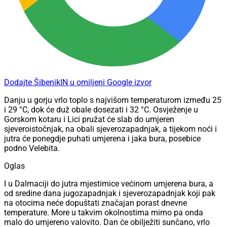
Dodajte ŠibenikIN u omiljeni Google izvor
Danju u gorju vrlo toplo s najvišom temperaturom između 25
i 29 °C, dok će duž obale dosezati i 32 °C. Osvježenje u
Gorskom kotaru i Lici pružat će slab do umjeren
sjeveroistočnjak, na obali sjeverozapadnjak, a tijekom noći i
jutra će ponegdje puhati umjerena i jaka bura, posebice
podno Velebita.
Oglas
I u Dalmaciji do jutra mjestimice većinom umjerena bura, a
od sredine dana jugozapadnjak i sjeverozapadnjak koji pak
na otocima neće dopuštati značajan porast dnevne
temperature. More u takvim okolnostima mirno pa onda
malo do umjereno valovito. Dan će obilježiti sunčano, vrlo