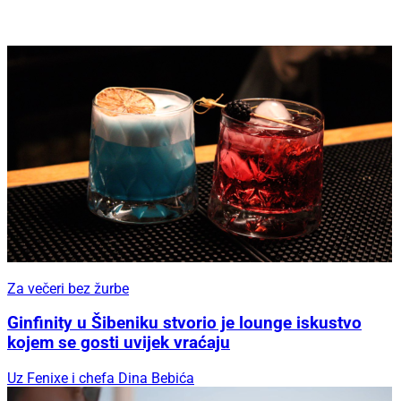
Za večeri bez žurbe
Ginfinity u Šibeniku stvorio je lounge iskustvo
kojem se gosti uvijek vraćaju
Uz Fenixe i chefa Dina Bebića