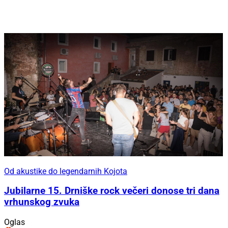
Od akustike do legendarnih Kojota
Jubilarne 15. Drniške rock večeri donose tri dana
vrhunskog zvuka
Oglas