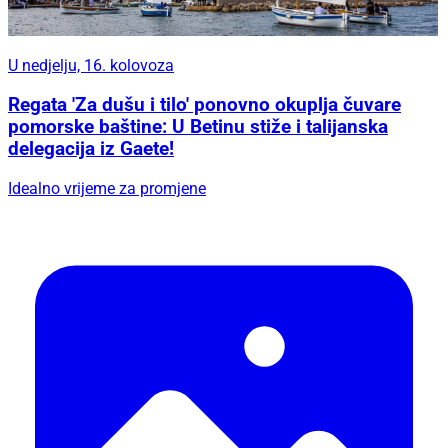
U nedjelju, 16. kolovoza
Regata 'Za dušu i tilo' ponovno okuplja čuvare
pomorske baštine: U Betinu stiže i talijanska
delegacija iz Gaete!
Idealno vrijeme za promjene