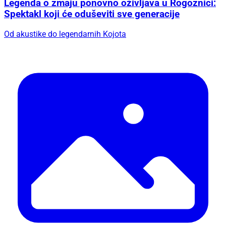
Legenda o zmaju ponovno oživljava u Rogoznici:
Spektakl koji će oduševiti sve generacije
Od akustike do legendarnih Kojota