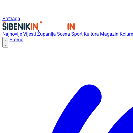
Pretraga
Najnovije
Vijesti
Županija
Scena
Sport
Kultura
Magazin
Kolum
Promo