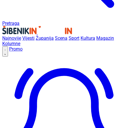
Pretraga
Najnovije
Vijesti
Županija
Scena
Sport
Kultura
Magazin
Kolumne
Promo