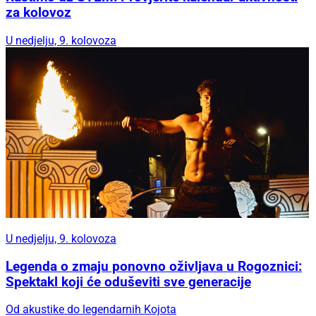
za kolovoz
U nedjelju, 9. kolovoza
U nedjelju, 9. kolovoza
Legenda o zmaju ponovno oživljava u Rogoznici:
Spektakl koji će oduševiti sve generacije
Od akustike do legendarnih Kojota