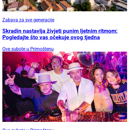
Zabava za sve generacije
Skradin nastavlja živjeti punim ljetnim ritmom:
Pogledajte što vas očekuje ovog tjedna
Ove subote u Primoštenu