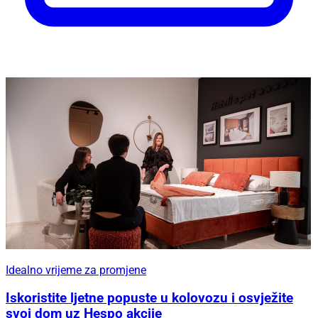
Idealno vrijeme za promjene
Iskoristite ljetne popuste u kolovozu i osvježite
svoj dom uz Hespo akcije