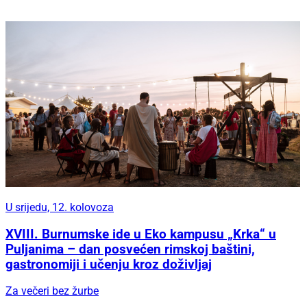
U srijedu, 12. kolovoza
XVIII. Burnumske ide u Eko kampusu „Krka“ u
Puljanima – dan posvećen rimskoj baštini,
gastronomiji i učenju kroz doživljaj
Za večeri bez žurbe