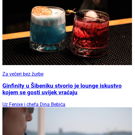
Za večeri bez žurbe
Ginfinity u Šibeniku stvorio je lounge iskustvo
kojem se gosti uvijek vraćaju
Uz Fenixe i chefa Dina Bebića