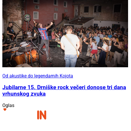
Od akustike do legendarnih Kojota
Jubilarne 15. Drniške rock večeri donose tri dana
vrhunskog zvuka
Oglas