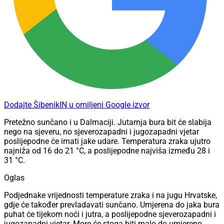
Dodajte ŠibenikIN u omiljeni Google izvor
Pretežno sunčano i u Dalmaciji. Jutarnja bura bit će slabija
nego na sjeveru, no sjeverozapadni i jugozapadni vjetar
poslijepodne će imati jake udare. Temperatura zraka ujutro
najniža od 16 do 21 °C, a poslijepodne najviša između 28 i
31 °C.
Oglas
Podjednake vrijednosti temperature zraka i na jugu Hrvatske,
gdje će također prevladavati sunčano. Umjerena do jaka bura
puhat će tijekom noći i jutra, a poslijepodne sjeverozapadni i
jugozapadni vjetar. More će stoga biti malo do umjereno