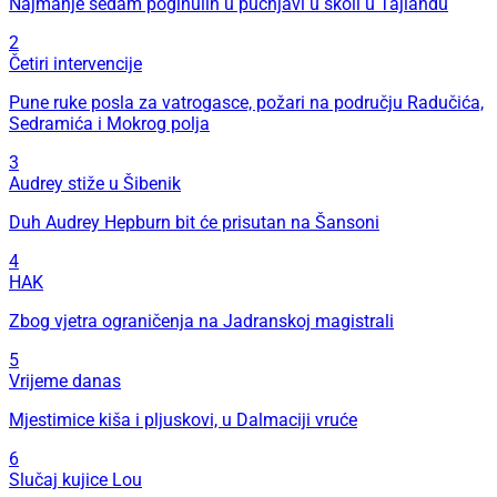
Najmanje sedam poginulih u pucnjavi u školi u Tajlandu
2
Četiri intervencije
Pune ruke posla za vatrogasce, požari na području Radučića,
Sedramića i Mokrog polja
3
Audrey stiže u Šibenik
Duh Audrey Hepburn bit će prisutan na Šansoni
4
HAK
Zbog vjetra ograničenja na Jadranskoj magistrali
5
Vrijeme danas
Mjestimice kiša i pljuskovi, u Dalmaciji vruće
6
Slučaj kujice Lou