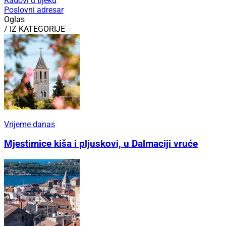
Radovi u tijeku
Poslovni adresar
Oglas
/ IZ KATEGORIJE
Vrijeme danas
Mjestimice kiša i pljuskovi, u Dalmaciji vruće