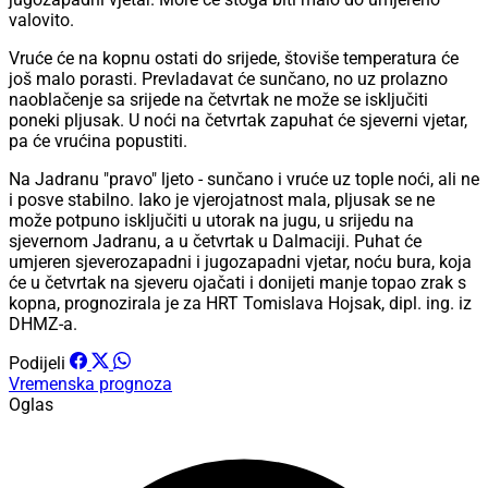
valovito.
Vruće će na kopnu ostati do srijede, štoviše temperatura će
još malo porasti. Prevladavat će sunčano, no uz prolazno
naoblačenje sa srijede na četvrtak ne može se isključiti
poneki pljusak. U noći na četvrtak zapuhat će sjeverni vjetar,
pa će vrućina popustiti.
Na Jadranu "pravo" ljeto - sunčano i vruće uz tople noći, ali ne
i posve stabilno. Iako je vjerojatnost mala, pljusak se ne
može potpuno isključiti u utorak na jugu, u srijedu na
sjevernom Jadranu, a u četvrtak u Dalmaciji. Puhat će
umjeren sjeverozapadni i jugozapadni vjetar, noću bura, koja
će u četvrtak na sjeveru ojačati i donijeti manje topao zrak s
kopna, prognozirala je za HRT Tomislava Hojsak, dipl. ing. iz
DHMZ-a.
Podijeli
Vremenska prognoza
Oglas