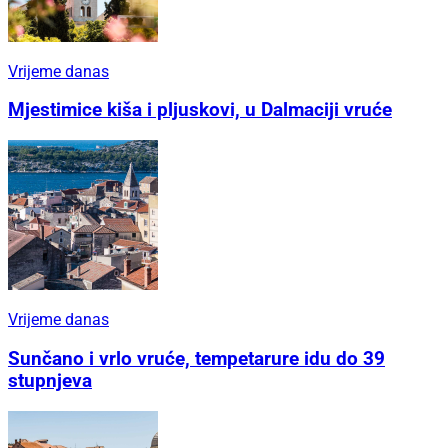
Vrijeme danas
Mjestimice kiša i pljuskovi, u Dalmaciji vruće
Vrijeme danas
Sunčano i vrlo vruće, tempetarure idu do 39
stupnjeva