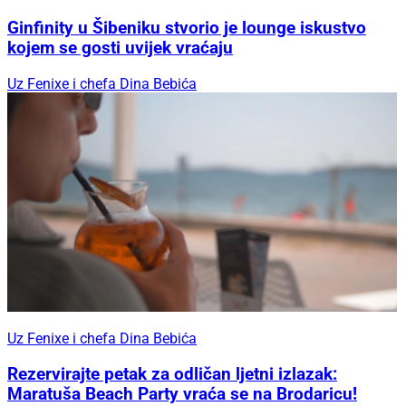
Ginfinity u Šibeniku stvorio je lounge iskustvo
kojem se gosti uvijek vraćaju
Uz Fenixe i chefa Dina Bebića
Uz Fenixe i chefa Dina Bebića
Rezervirajte petak za odličan ljetni izlazak:
Maratuša Beach Party vraća se na Brodaricu!