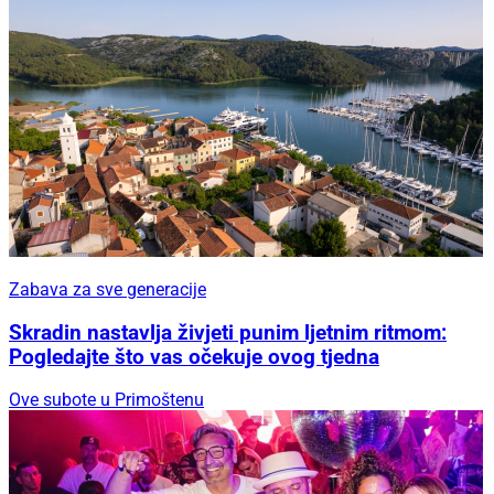
Zabava za sve generacije
Skradin nastavlja živjeti punim ljetnim ritmom:
Pogledajte što vas očekuje ovog tjedna
Ove subote u Primoštenu