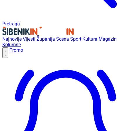
Pretraga
Najnovije
Vijesti
Županija
Scena
Sport
Kultura
Magazin
Kolumne
Promo