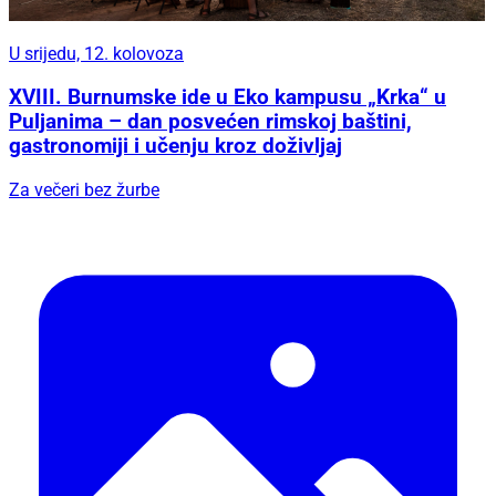
U srijedu, 12. kolovoza
XVIII. Burnumske ide u Eko kampusu „Krka“ u
Puljanima – dan posvećen rimskoj baštini,
gastronomiji i učenju kroz doživljaj
Za večeri bez žurbe