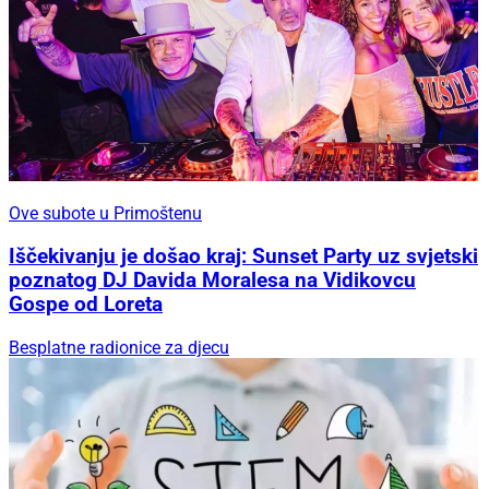
Ove subote u Primoštenu
Iščekivanju je došao kraj: Sunset Party uz svjetski
poznatog DJ Davida Moralesa na Vidikovcu
Gospe od Loreta
Besplatne radionice za djecu