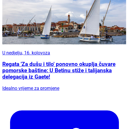
U nedjelju, 16. kolovoza
Regata 'Za dušu i tilo' ponovno okuplja čuvare
pomorske baštine: U Betinu stiže i talijanska
delegacija iz Gaete!
Idealno vrijeme za promjene