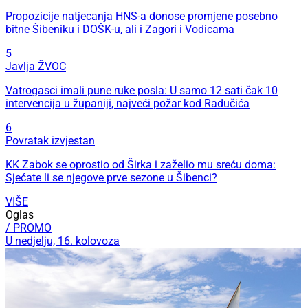
Propozicije natjecanja HNS-a donose promjene posebno
bitne Šibeniku i DOŠK-u, ali i Zagori i Vodicama
5
Javlja ŽVOC
Vatrogasci imali pune ruke posla: U samo 12 sati čak 10
intervencija u županiji, najveći požar kod Radučića
6
Povratak izvjestan
KK Zabok se oprostio od Širka i zaželio mu sreću doma:
Sjećate li se njegove prve sezone u Šibenci?
VIŠE
Oglas
/ PROMO
U nedjelju, 16. kolovoza