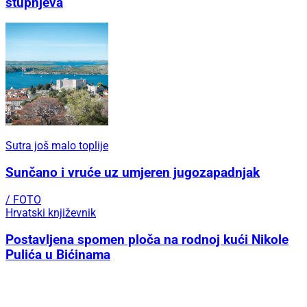
stupnjeva
Sutra još malo toplije
Sunčano i vruće uz umjeren jugozapadnjak
/ FOTO
Hrvatski književnik
Postavljena spomen ploča na rodnoj kući Nikole
Pulića u Bićinama