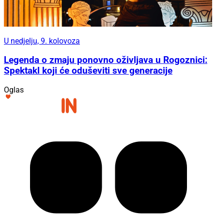
U nedjelju, 9. kolovoza
Legenda o zmaju ponovno oživljava u Rogoznici:
Spektakl koji će oduševiti sve generacije
Oglas