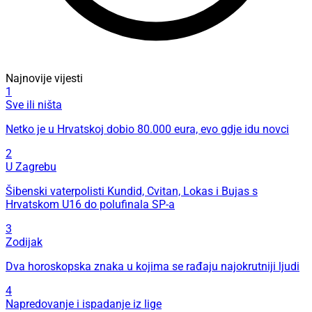
Najnovije vijesti
1
Sve ili ništa
Netko je u Hrvatskoj dobio 80.000 eura, evo gdje idu novci
2
U Zagrebu
Šibenski vaterpolisti Kundid, Cvitan, Lokas i Bujas s
Hrvatskom U16 do polufinala SP-a
3
Zodijak
Dva horoskopska znaka u kojima se rađaju najokrutniji ljudi
4
Napredovanje i ispadanje iz lige