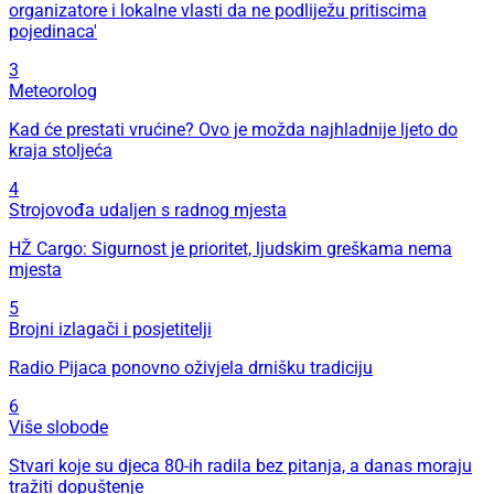
organizatore i lokalne vlasti da ne podliježu pritiscima
pojedinaca'
3
Meteorolog
Kad će prestati vrućine? Ovo je možda najhladnije ljeto do
kraja stoljeća
4
Strojovođa udaljen s radnog mjesta
HŽ Cargo: Sigurnost je prioritet, ljudskim greškama nema
mjesta
5
Brojni izlagači i posjetitelji
Radio Pijaca ponovno oživjela drnišku tradiciju
6
Više slobode
Stvari koje su djeca 80-ih radila bez pitanja, a danas moraju
tražiti dopuštenje