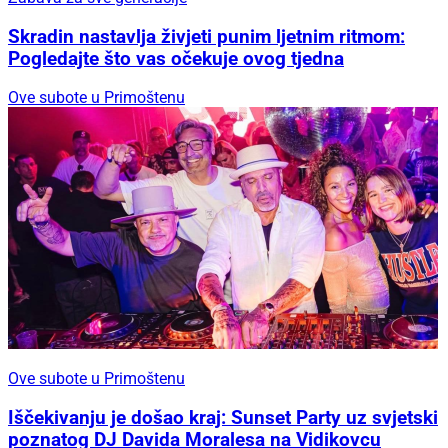
Skradin nastavlja živjeti punim ljetnim ritmom:
Pogledajte što vas očekuje ovog tjedna
Ove subote u Primoštenu
Ove subote u Primoštenu
Iščekivanju je došao kraj: Sunset Party uz svjetski
poznatog DJ Davida Moralesa na Vidikovcu