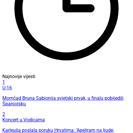
Najnovije vijesti
1
U-16
Momčad Bruna Sabionija svjetski prvak, u finalu pobijedili
Španjolsku
2
Koncert u Vodicama
Karleuša poslala poruku Hrvatima: 'Apeliram na ljude,