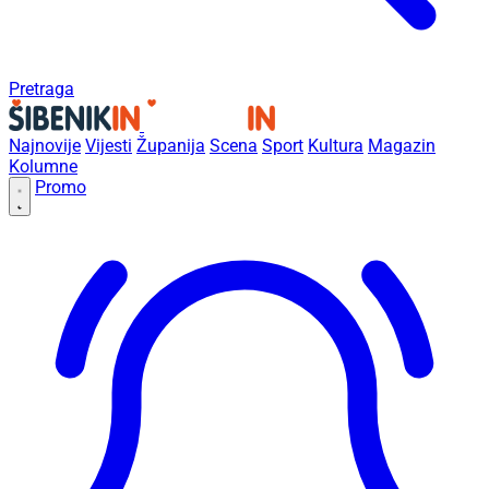
Pretraga
Najnovije
Vijesti
Županija
Scena
Sport
Kultura
Magazin
Kolumne
Promo