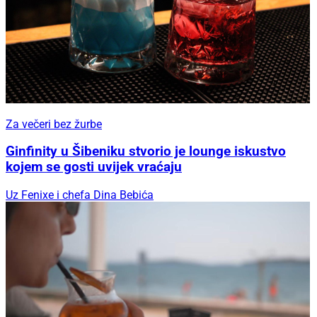
Za večeri bez žurbe
Ginfinity u Šibeniku stvorio je lounge iskustvo
kojem se gosti uvijek vraćaju
Uz Fenixe i chefa Dina Bebića