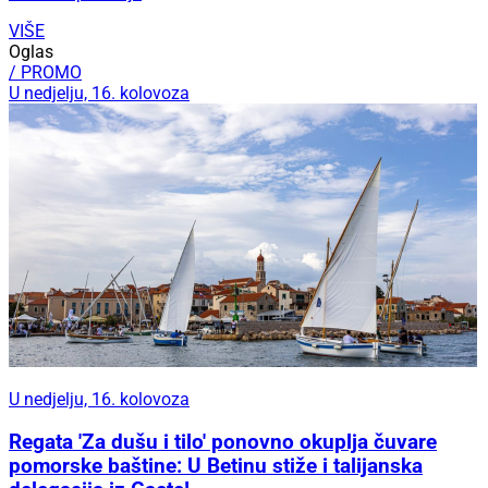
VIŠE
Oglas
/ PROMO
U nedjelju, 16. kolovoza
U nedjelju, 16. kolovoza
Regata 'Za dušu i tilo' ponovno okuplja čuvare
pomorske baštine: U Betinu stiže i talijanska