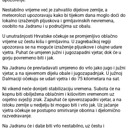
Nestabilno vrijeme već je zahvatilo dijelove zemlje, a
meteorolozi upozoravaju kako bi tijekom dana moglo doći do
lokalno izraženijih pljuskova i grmljavinskih nevremena,
osobito na Jadranu i u područjima uz obalu.
U unutrašnjosti Hrvatske očekuje se promjenljivo oblačno
vrijeme uz čestu kišu i grmljavinu. U zagrebačkoj regiji
upozorava se na moguće izraženije pljuskove i olujne udare
vjetra. Puhat će umjeren južni i jugozapadni vjetar, dok će u
gorju povremeno biti i jak.
Na Jadranu će prevladavati umjereno do vrlo jako jugo i južni
vjetar, a na sjevernom dijelu obale i jugozapadnjak. U južnoj
Dalmaciji očekuju se udari vjetra i do 75 kilometara na sat.
Ni vikend neće donijeti stabilizaciju vremena. Subota će na
kopnu biti obilježena oblačnim i kišovitim vremenom uz
osjetno svježiji zrak. Zapuhat će sjeverozapadni vjetar, a na
istoku zemlje u nedjelju bi mogao biti i vrlo jak. Uz jačanje
vjetra očekuje se postupno smirivanje oborina i djelomično
razvedravanje.
Na Jadranu će i dalje biti vrlo nestabilno, uz čestu i