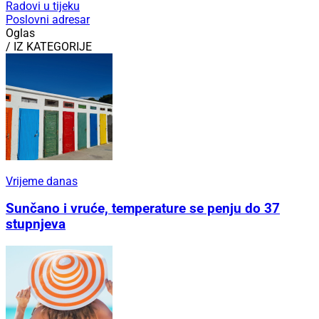
Radovi u tijeku
Poslovni adresar
Oglas
/ IZ KATEGORIJE
Vrijeme danas
Sunčano i vruće, temperature se penju do 37
stupnjeva