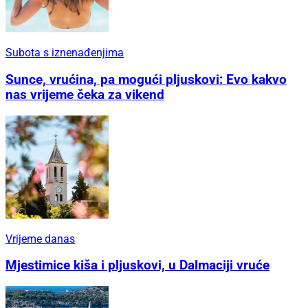
Subota s iznenađenjima
Sunce, vrućina, pa mogući pljuskovi: Evo kakvo
nas vrijeme čeka za vikend
Vrijeme danas
Mjestimice kiša i pljuskovi, u Dalmaciji vruće