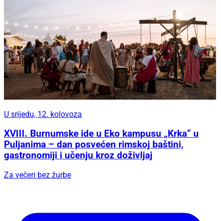
U srijedu, 12. kolovoza
XVIII. Burnumske ide u Eko kampusu „Krka“ u
Puljanima – dan posvećen rimskoj baštini,
gastronomiji i učenju kroz doživljaj
Za večeri bez žurbe