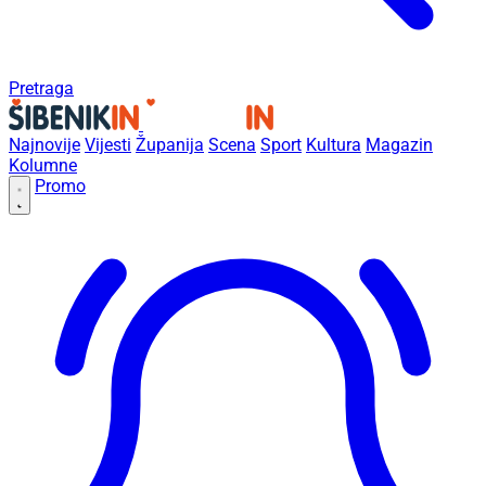
Pretraga
Najnovije
Vijesti
Županija
Scena
Sport
Kultura
Magazin
Kolumne
Promo