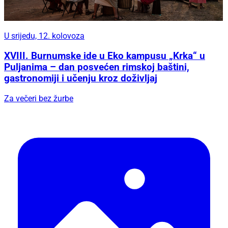
U srijedu, 12. kolovoza
XVIII. Burnumske ide u Eko kampusu „Krka“ u
Puljanima – dan posvećen rimskoj baštini,
gastronomiji i učenju kroz doživljaj
Za večeri bez žurbe