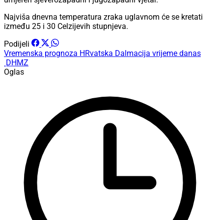
Najviša dnevna temperatura zraka uglavnom će se kretati
između 25 i 30 Celzijevih stupnjeva.
Podijeli
Vremenska prognoza
HRvatska
Dalmacija
vrijeme danas
¸DHMZ
Oglas