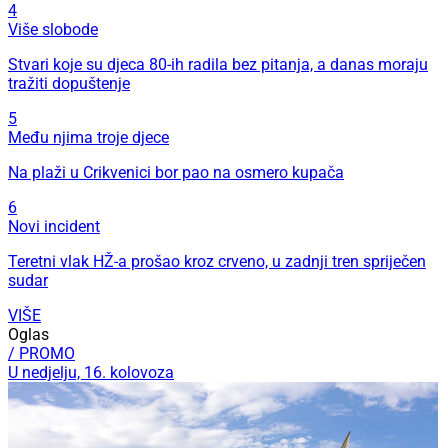
4
Više slobode
Stvari koje su djeca 80-ih radila bez pitanja, a danas moraju
tražiti dopuštenje
5
Među njima troje djece
Na plaži u Crikvenici bor pao na osmero kupača
6
Novi incident
Teretni vlak HŽ-a prošao kroz crveno, u zadnji tren spriječen
sudar
VIŠE
Oglas
/ PROMO
U nedjelju, 16. kolovoza