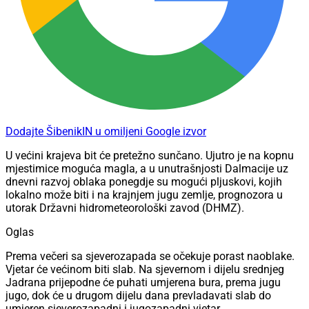
Dodajte ŠibenikIN u omiljeni Google izvor
U većini krajeva bit će pretežno sunčano. Ujutro je na kopnu
mjestimice moguća magla, a u unutrašnjosti Dalmacije uz
dnevni razvoj oblaka ponegdje su mogući pljuskovi, kojih
lokalno može biti i na krajnjem jugu zemlje, prognozora u
utorak Državni hidrometeorološki zavod (DHMZ).
Oglas
Prema večeri sa sjeverozapada se očekuje porast naoblake.
Vjetar će većinom biti slab. Na sjevernom i dijelu srednjeg
Jadrana prijepodne će puhati umjerena bura, prema jugu
jugo, dok će u drugom dijelu dana prevladavati slab do
umjeren sjeverozapadni i jugozapadni vjetar.