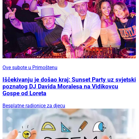
Ove subote u Primoštenu
Iščekivanju je došao kraj: Sunset Party uz svjetski
poznatog DJ Davida Moralesa na Vidikovcu
Gospe od Loreta
Besplatne radionice za djecu