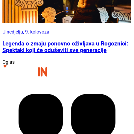
U nedjelju, 9. kolovoza
Legenda o zmaju ponovno oživljava u Rogoznici:
Spektakl koji će oduševiti sve generacije
Oglas