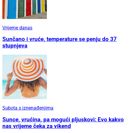
Vrijeme danas
Sunčano i vruće, temperature se penju do 37
stupnjeva
Subota s iznenađenjima
Sunce, vrućina, pa mogući pljuskovi: Evo kakvo
nas vrijeme čeka za vikend