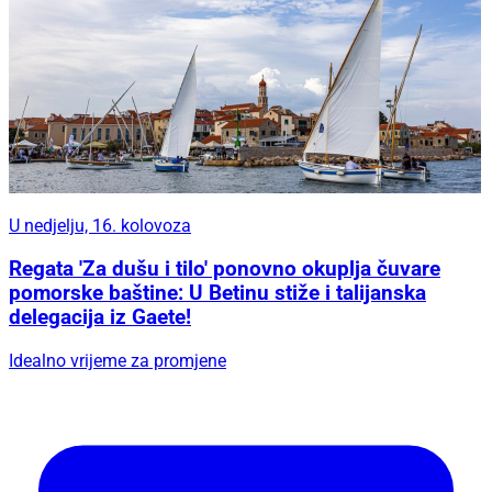
U nedjelju, 16. kolovoza
Regata 'Za dušu i tilo' ponovno okuplja čuvare
pomorske baštine: U Betinu stiže i talijanska
delegacija iz Gaete!
Idealno vrijeme za promjene