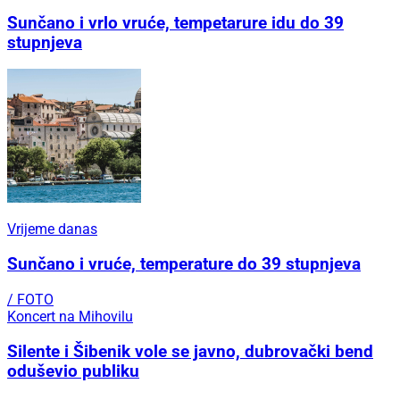
Sunčano i vrlo vruće, tempetarure idu do 39
stupnjeva
Vrijeme danas
Sunčano i vruće, temperature do 39 stupnjeva
/ FOTO
Koncert na Mihovilu
Silente i Šibenik vole se javno, dubrovački bend
oduševio publiku