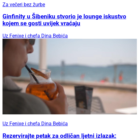
Za večeri bez žurbe
Ginfinity u Šibeniku stvorio je lounge iskustvo
kojem se gosti uvijek vraćaju
Uz Fenixe i chefa Dina Bebića
Uz Fenixe i chefa Dina Bebića
Rezervirajte petak za odličan ljetni izlazak: