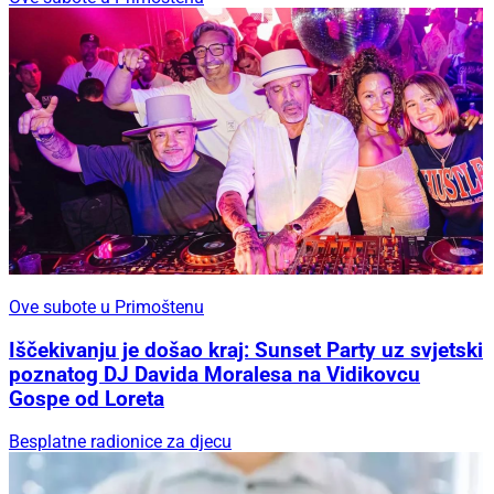
Ove subote u Primoštenu
Iščekivanju je došao kraj: Sunset Party uz svjetski
poznatog DJ Davida Moralesa na Vidikovcu
Gospe od Loreta
Besplatne radionice za djecu