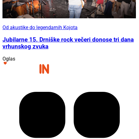
Od akustike do legendarnih Kojota
Jubilarne 15. Drniške rock večeri donose tri dana
vrhunskog zvuka
Oglas