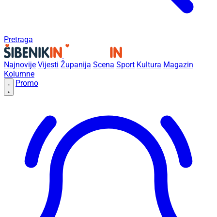
Pretraga
Najnovije
Vijesti
Županija
Scena
Sport
Kultura
Magazin
Kolumne
Promo