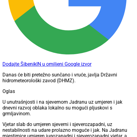
Dodajte ŠibenikIN u omiljeni Google izvor
Danas će biti pretežno sunčano i vruće, javlja Državni
hidrometeorološki zavod (DHMZ).
Oglas
U unutrašnjosti i na sjevernom Jadranu uz umjeren i jak
dnevni razvoj oblaka lokalno su mogući pljuskovi s
grmljavinom.
Vjetar slab do umjeren sjeverni i sjeverozapadni, uz
nestabilnosti na udare prolazno moguće i jak. Na Jadranu
mjestimice umjeren jugozapadni i sjeverozapadni vjetar, a