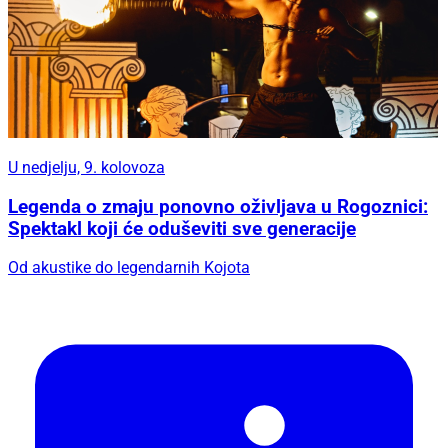
U nedjelju, 9. kolovoza
Legenda o zmaju ponovno oživljava u Rogoznici:
Spektakl koji će oduševiti sve generacije
Od akustike do legendarnih Kojota