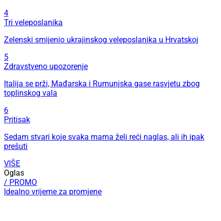
4
Tri veleposlanika
Zelenski smijenio ukrajinskog veleposlanika u Hrvatskoj
5
Zdravstveno upozorenje
Italija se prži, Mađarska i Rumunjska gase rasvjetu zbog
toplinskog vala
6
Pritisak
Sedam stvari koje svaka mama želi reći naglas, ali ih ipak
prešuti
VIŠE
Oglas
/ PROMO
Idealno vrijeme za promjene