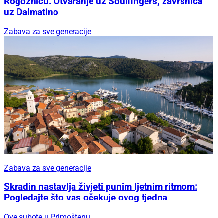
Rogoznicu: Otvaranje uz Soulfingers, završnica
uz Dalmatino
Zabava za sve generacije
Zabava za sve generacije
Skradin nastavlja živjeti punim ljetnim ritmom:
Pogledajte što vas očekuje ovog tjedna
Ove subote u Primoštenu