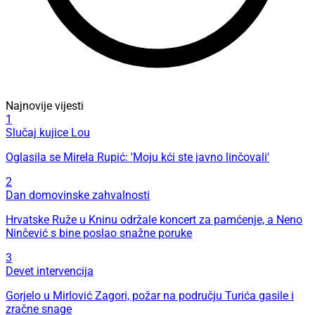
Najnovije vijesti
1
Slučaj kujice Lou
Oglasila se Mirela Rupić: 'Moju kći ste javno linčovali'
2
Dan domovinske zahvalnosti
Hrvatske Ruže u Kninu održale koncert za pamćenje, a Neno
Ninčević s bine poslao snažne poruke
3
Devet intervencija
Gorjelo u Mirlović Zagori, požar na području Turića gasile i
zračne snage