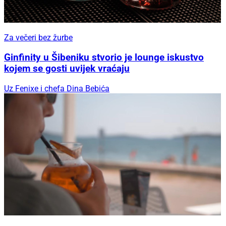
Za večeri bez žurbe
Ginfinity u Šibeniku stvorio je lounge iskustvo
kojem se gosti uvijek vraćaju
Uz Fenixe i chefa Dina Bebića