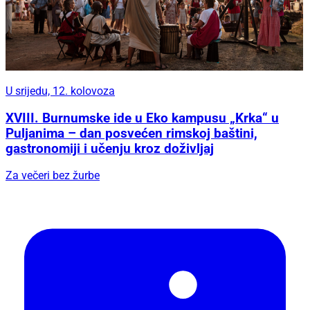
U srijedu, 12. kolovoza
XVIII. Burnumske ide u Eko kampusu „Krka“ u
Puljanima – dan posvećen rimskoj baštini,
gastronomiji i učenju kroz doživljaj
Za večeri bez žurbe