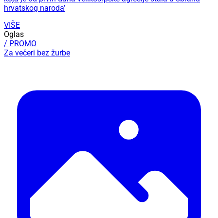
hrvatskog naroda’
VIŠE
Oglas
/ PROMO
Za večeri bez žurbe