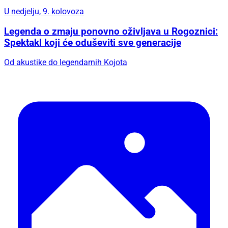
U nedjelju, 9. kolovoza
Legenda o zmaju ponovno oživljava u Rogoznici:
Spektakl koji će oduševiti sve generacije
Od akustike do legendarnih Kojota