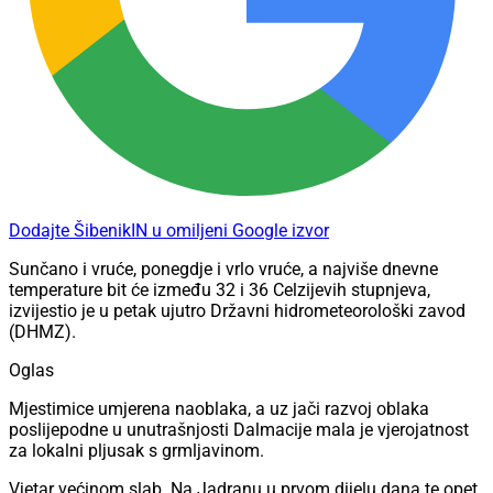
Dodajte ŠibenikIN u omiljeni Google izvor
Sunčano i vruće, ponegdje i vrlo vruće, a najviše dnevne
temperature bit će između 32 i 36 Celzijevih stupnjeva,
izvijestio je u petak ujutro Državni hidrometeorološki zavod
(DHMZ).
Oglas
Mjestimice umjerena naoblaka, a uz jači razvoj oblaka
poslijepodne u unutrašnjosti Dalmacije mala je vjerojatnost
za lokalni pljusak s grmljavinom.
Vjetar većinom slab. Na Jadranu u prvom dijelu dana te opet