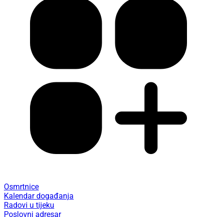
Osmrtnice
Kalendar događanja
Radovi u tijeku
Poslovni adresar