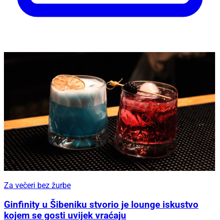
Za večeri bez žurbe
Ginfinity u Šibeniku stvorio je lounge iskustvo
kojem se gosti uvijek vraćaju