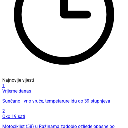
Najnovije vijesti
1
Vrijeme danas
Sunčano i vrlo vruće, tempetarure idu do 39 stupnjeva
2
Oko 19 sati
Motociklist (58) u Ražinama zadobio ozljede opasne po