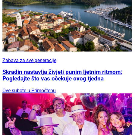
Zabava za sve generacije
Skradin nastavlja živjeti punim ljetnim ritmom:
Pogledajte što vas očekuje ovog tjedna
Ove subote u Primoštenu