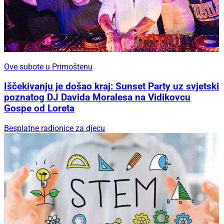
Ove subote u Primoštenu
Iščekivanju je došao kraj: Sunset Party uz svjetski
poznatog DJ Davida Moralesa na Vidikovcu
Gospe od Loreta
Besplatne radionice za djecu