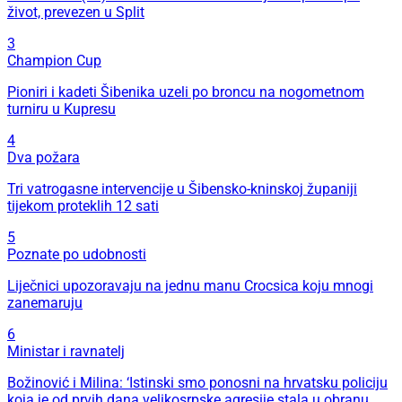
život, prevezen u Split
3
Champion Cup
Pioniri i kadeti Šibenika uzeli po broncu na nogometnom
turniru u Kupresu
4
Dva požara
Tri vatrogasne intervencije u Šibensko-kninskoj županiji
tijekom proteklih 12 sati
5
Poznate po udobnosti
Liječnici upozoravaju na jednu manu Crocsica koju mnogi
zanemaruju
6
Ministar i ravnatelj
Božinović i Milina: ‘Istinski smo ponosni na hrvatsku policiju
koja je od prvih dana velikosrpske agresije stala u obranu