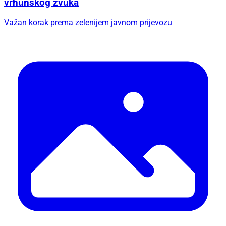
vrhunskog zvuka
Važan korak prema zelenijem javnom prijevozu