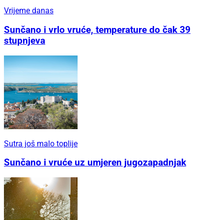
Vrijeme danas
Sunčano i vrlo vruće, temperature do čak 39
stupnjeva
Sutra još malo toplije
Sunčano i vruće uz umjeren jugozapadnjak