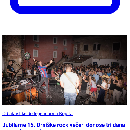
Od akustike do legendarnih Kojota
Jubilarne 15. Drniške rock večeri donose tri dana