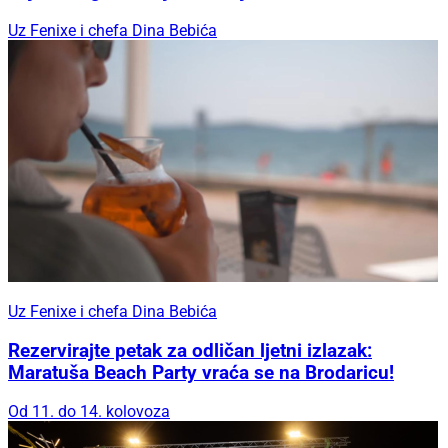
Uz Fenixe i chefa Dina Bebića
Uz Fenixe i chefa Dina Bebića
Rezervirajte petak za odličan ljetni izlazak:
Maratuša Beach Party vraća se na Brodaricu!
Od 11. do 14. kolovoza