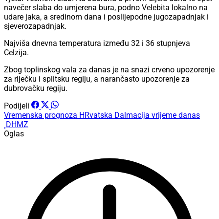
navečer slaba do umjerena bura, podno Velebita lokalno na
udare jaka, a sredinom dana i poslijepodne jugozapadnjak i
sjeverozapadnjak.
Najviša dnevna temperatura između 32 i 36 stupnjeva
Celzija.
Zbog toplinskog vala za danas je na snazi crveno upozorenje
za riječku i splitsku regiju, a narančasto upozorenje za
dubrovačku regiju.
Podijeli
Vremenska prognoza
HRvatska
Dalmacija
vrijeme danas
¸DHMZ
Oglas