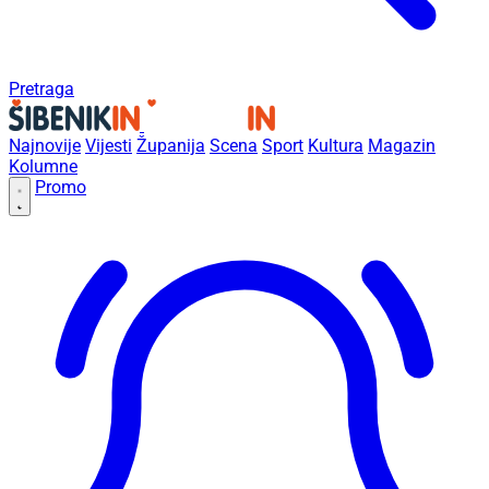
Pretraga
Najnovije
Vijesti
Županija
Scena
Sport
Kultura
Magazin
Kolumne
Promo