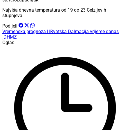
Najviša dnevna temperatura od 19 do 23 Celzijevih
stupnjeva.
Podijeli
Vremenska prognoza
HRvatska
Dalmacija
vrijeme danas
¸DHMZ
Oglas