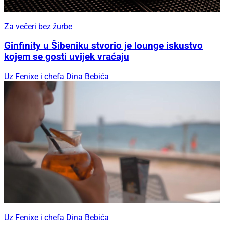
Za večeri bez žurbe
Ginfinity u Šibeniku stvorio je lounge iskustvo
kojem se gosti uvijek vraćaju
Uz Fenixe i chefa Dina Bebića
Uz Fenixe i chefa Dina Bebića