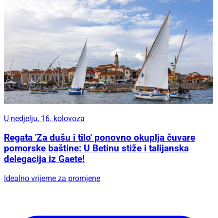
U nedjelju, 16. kolovoza
Regata 'Za dušu i tilo' ponovno okuplja čuvare
pomorske baštine: U Betinu stiže i talijanska
delegacija iz Gaete!
Idealno vrijeme za promjene