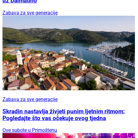
uz Dalmatino
Zabava za sve generacije
Zabava za sve generacije
Skradin nastavlja živjeti punim ljetnim ritmom:
Pogledajte što vas očekuje ovog tjedna
Ove subote u Primoštenu