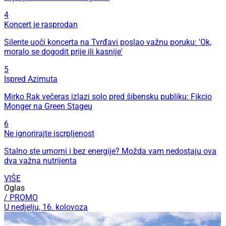
4
Koncert je rasprodan
Silente uoči koncerta na Tvrđavi poslao važnu poruku: 'Ok,
moralo se dogodit prije ili kasnije'
5
Ispred Azimuta
Mirko Rak večeras izlazi solo pred šibensku publiku: Fikcio
Monger na Green Stageu
6
Ne ignorirajte iscrpljenost
Stalno ste umorni i bez energije? Možda vam nedostaju ova
dva važna nutrijenta
VIŠE
Oglas
/ PROMO
U nedjelju, 16. kolovoza