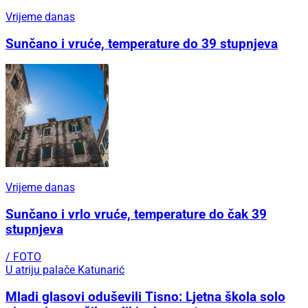
Vrijeme danas
Sunčano i vruće, temperature do 39 stupnjeva
Vrijeme danas
Sunčano i vrlo vruće, temperature do čak 39
stupnjeva
/ FOTO
U atriju palače Katunarić
Mladi glasovi oduševili Tisno: Ljetna škola solo