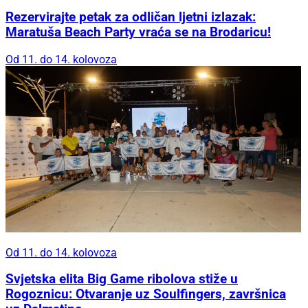
Rezervirajte petak za odličan ljetni izlazak:
Maratuša Beach Party vraća se na Brodaricu!
Od 11. do 14. kolovoza
Od 11. do 14. kolovoza
Svjetska elita Big Game ribolova stiže u
Rogoznicu: Otvaranje uz Soulfingers, završnica