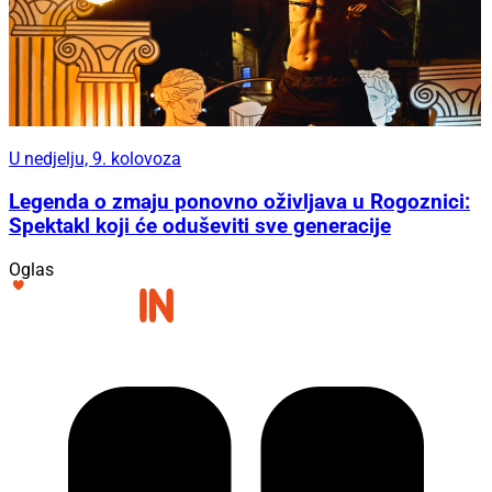
U nedjelju, 9. kolovoza
Legenda o zmaju ponovno oživljava u Rogoznici:
Spektakl koji će oduševiti sve generacije
Oglas