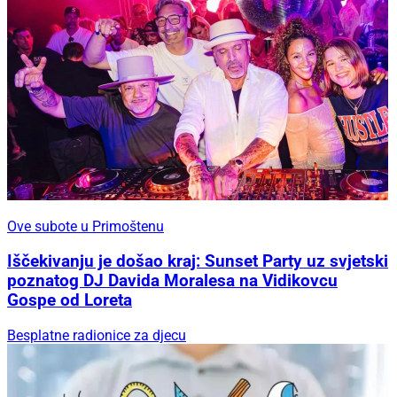
Ove subote u Primoštenu
Iščekivanju je došao kraj: Sunset Party uz svjetski
poznatog DJ Davida Moralesa na Vidikovcu
Gospe od Loreta
Besplatne radionice za djecu