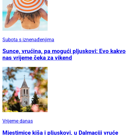
Subota s iznenađenjima
Sunce, vrućina, pa mogući pljuskovi: Evo kakvo
nas vrijeme čeka za vikend
Vrijeme danas
Mjestimice kiša i pljuskovi, u Dalmaciji vruće