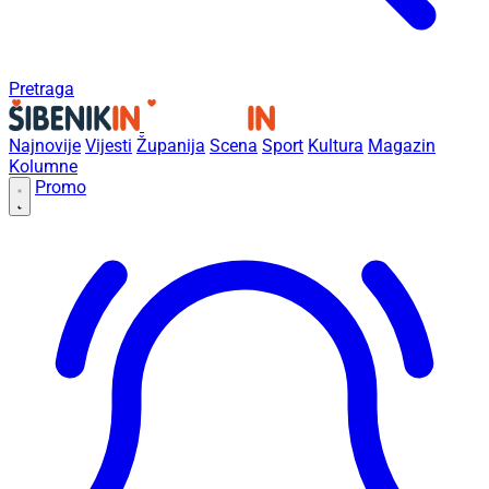
Pretraga
Najnovije
Vijesti
Županija
Scena
Sport
Kultura
Magazin
Kolumne
Promo