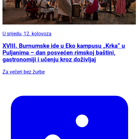
U srijedu, 12. kolovoza
XVIII. Burnumske ide u Eko kampusu „Krka“ u
Puljanima – dan posvećen rimskoj baštini,
gastronomiji i učenju kroz doživljaj
Za večeri bez žurbe