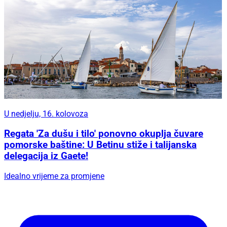
U nedjelju, 16. kolovoza
Regata 'Za dušu i tilo' ponovno okuplja čuvare
pomorske baštine: U Betinu stiže i talijanska
delegacija iz Gaete!
Idealno vrijeme za promjene