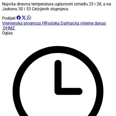
Najviša dnevna temperatura uglavnom između 25 i 28, a na
Jadranu 30 i 33 Celzijevih stupnjeva.
Podijeli
Vremenska prognoza
HRvatska
Dalmacija
vrijeme danas
¸DHMZ
Oglas