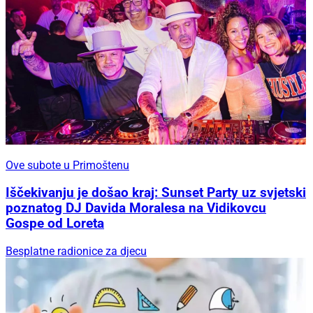
Ove subote u Primoštenu
Iščekivanju je došao kraj: Sunset Party uz svjetski
poznatog DJ Davida Moralesa na Vidikovcu
Gospe od Loreta
Besplatne radionice za djecu