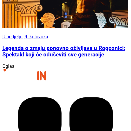
U nedjelju, 9. kolovoza
Legenda o zmaju ponovno oživljava u Rogoznici:
Spektakl koji će oduševiti sve generacije
Oglas