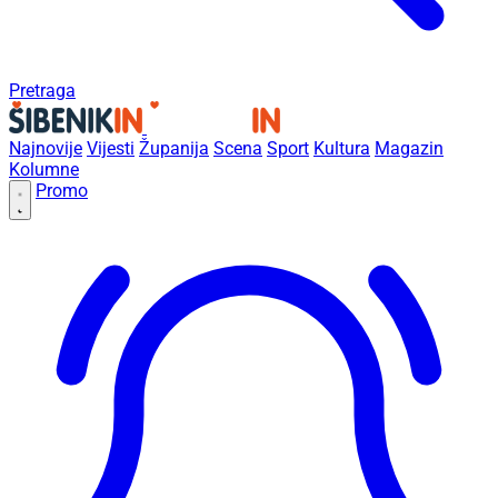
Pretraga
Najnovije
Vijesti
Županija
Scena
Sport
Kultura
Magazin
Kolumne
Promo