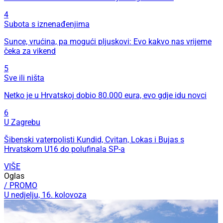
4
Subota s iznenađenjima
Sunce, vrućina, pa mogući pljuskovi: Evo kakvo nas vrijeme
čeka za vikend
5
Sve ili ništa
Netko je u Hrvatskoj dobio 80.000 eura, evo gdje idu novci
6
U Zagrebu
Šibenski vaterpolisti Kundid, Cvitan, Lokas i Bujas s
Hrvatskom U16 do polufinala SP-a
VIŠE
Oglas
/ PROMO
U nedjelju, 16. kolovoza