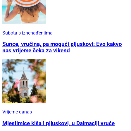
Subota s iznenađenjima
Sunce, vrućina, pa mogući pljuskovi: Evo kakvo
nas vrijeme čeka za vikend
Vrijeme danas
Mjestimice kiša i pljuskovi, u Dalmaciji vruće