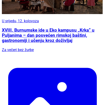
U srijedu, 12. kolovoza
XVIII. Burnumske ide u Eko kampusu „Krka“ u
Puljanima – dan posvećen rimskoj baštini,
gastronomiji i učenju kroz doživljaj
Za večeri bez žurbe