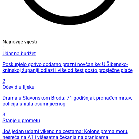
Najnovije vijesti
1
Udar na budžet
Poskupjelo gorivo dodatno prazni novčanike: U Šibensko-
kninskoj županiji odlazi i više od šest posto prosječne plaće
2
Očevid u tijeku
Drama u Slavonskom Brodu: 71-godišnjak pronađen mrtav,
policija uhitila osumnjičenog
3
Stanje u prometu
Još jedan udarni vikend na cestama: Kolone prema moru,
nesreća na A1 i višesatna čekanja na granicama