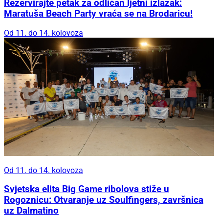
Rezervirajte petak za odličan ljetni izlazak:
Maratuša Beach Party vraća se na Brodaricu!
Od 11. do 14. kolovoza
Od 11. do 14. kolovoza
Svjetska elita Big Game ribolova stiže u
Rogoznicu: Otvaranje uz Soulfingers, završnica
uz Dalmatino