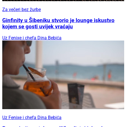
Za večeri bez žurbe
Ginfinity u Šibeniku stvorio je lounge iskustvo
kojem se gosti uvijek vraćaju
Uz Fenixe i chefa Dina Bebića
Uz Fenixe i chefa Dina Bebića