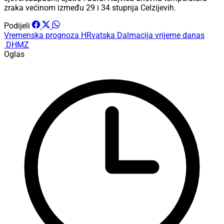
zraka većinom između 29 i 34 stupnja Celzijevih.
Podijeli
Vremenska prognoza
HRvatska
Dalmacija
vrijeme danas
¸DHMZ
Oglas