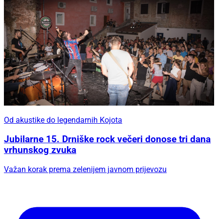
Od akustike do legendarnih Kojota
Jubilarne 15. Drniške rock večeri donose tri dana
vrhunskog zvuka
Važan korak prema zelenijem javnom prijevozu