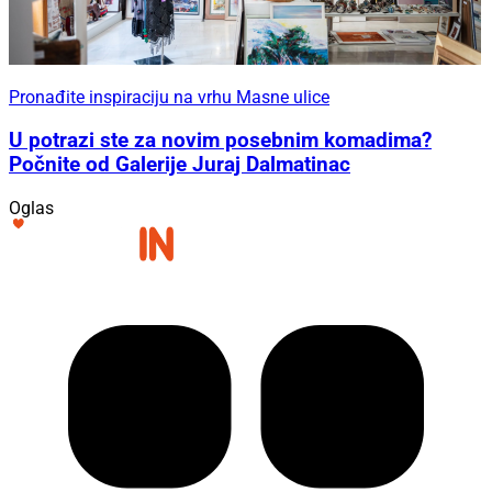
Pronađite inspiraciju na vrhu Masne ulice
U potrazi ste za novim posebnim komadima?
Počnite od Galerije Juraj Dalmatinac
Oglas