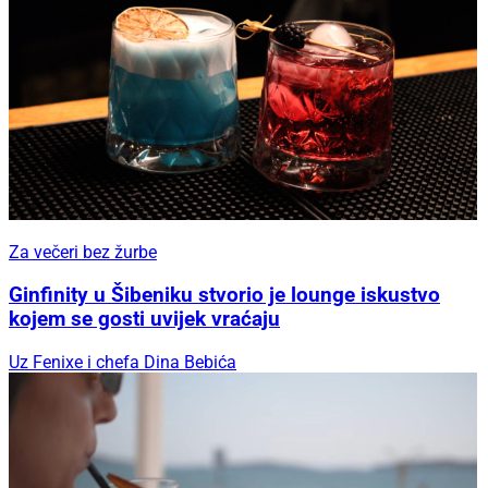
Za večeri bez žurbe
Ginfinity u Šibeniku stvorio je lounge iskustvo
kojem se gosti uvijek vraćaju
Uz Fenixe i chefa Dina Bebića