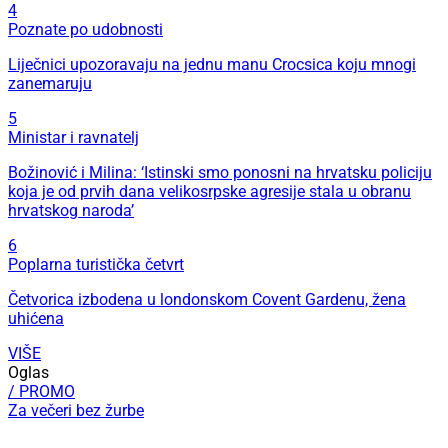
4
Poznate po udobnosti
Liječnici upozoravaju na jednu manu Crocsica koju mnogi
zanemaruju
5
Ministar i ravnatelj
Božinović i Milina: ‘Istinski smo ponosni na hrvatsku policiju
koja je od prvih dana velikosrpske agresije stala u obranu
hrvatskog naroda’
6
Poplarna turistička četvrt
Četvorica izbodena u londonskom Covent Gardenu, žena
uhićena
VIŠE
Oglas
/ PROMO
Za večeri bez žurbe