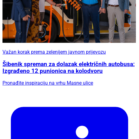
Važan korak prema zelenijem javnom prijevozu
Šibenik spreman za dolazak električnih autobusa:
Izgrađeno 12 punionica na kolodvoru
Pronađite inspiraciju na vrhu Masne ulice