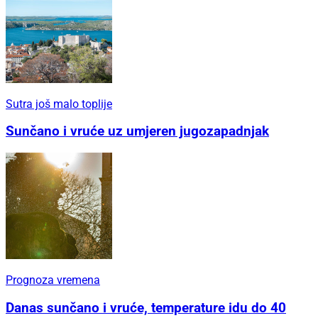
Sutra još malo toplije
Sunčano i vruće uz umjeren jugozapadnjak
Prognoza vremena
Danas sunčano i vruće, temperature idu do 40