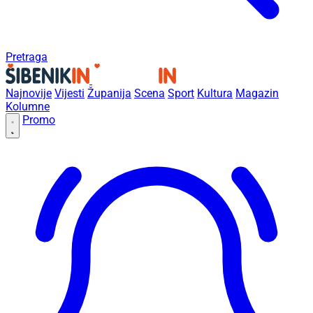
Pretraga
Najnovije
Vijesti
Županija
Scena
Sport
Kultura
Magazin
Kolumne
Promo