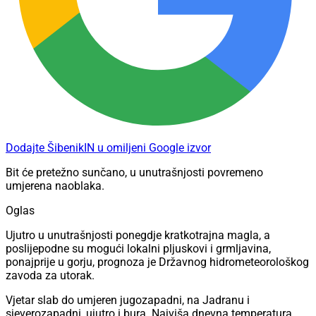
Dodajte ŠibenikIN u omiljeni Google izvor
Bit će pretežno sunčano, u unutrašnjosti povremeno
umjerena naoblaka.
Oglas
Ujutro u unutrašnjosti ponegdje kratkotrajna magla, a
poslijepodne su mogući lokalni pljuskovi i grmljavina,
ponajprije u gorju, prognoza je Državnog hidrometeorološkog
zavoda za utorak.
Vjetar slab do umjeren jugozapadni, na Jadranu i
sjeverozapadni, ujutro i bura. Najviša dnevna temperatura