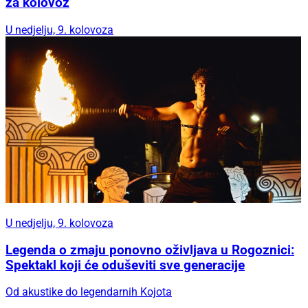
za kolovoz
U nedjelju, 9. kolovoza
U nedjelju, 9. kolovoza
Legenda o zmaju ponovno oživljava u Rogoznici:
Spektakl koji će oduševiti sve generacije
Od akustike do legendarnih Kojota