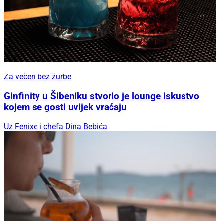
Za večeri bez žurbe
Ginfinity u Šibeniku stvorio je lounge iskustvo
kojem se gosti uvijek vraćaju
Uz Fenixe i chefa Dina Bebića