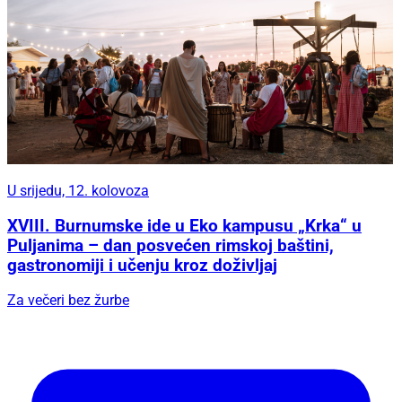
U srijedu, 12. kolovoza
XVIII. Burnumske ide u Eko kampusu „Krka“ u
Puljanima – dan posvećen rimskoj baštini,
gastronomiji i učenju kroz doživljaj
Za večeri bez žurbe