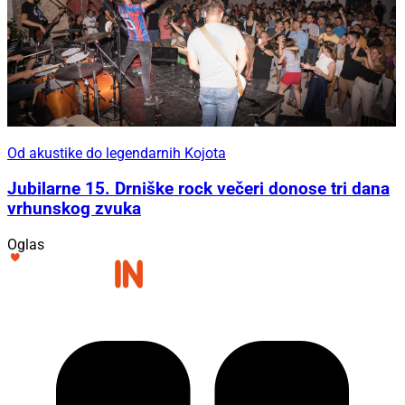
Od akustike do legendarnih Kojota
Jubilarne 15. Drniške rock večeri donose tri dana
vrhunskog zvuka
Oglas