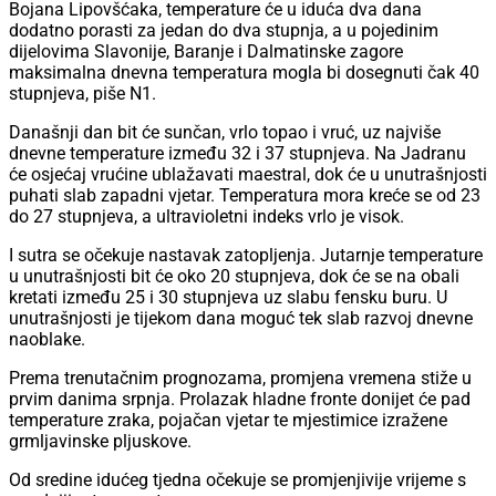
Bojana Lipovšćaka, temperature će u iduća dva dana
dodatno porasti za jedan do dva stupnja, a u pojedinim
dijelovima Slavonije, Baranje i Dalmatinske zagore
maksimalna dnevna temperatura mogla bi dosegnuti čak 40
stupnjeva, piše N1.
Današnji dan bit će sunčan, vrlo topao i vruć, uz najviše
dnevne temperature između 32 i 37 stupnjeva. Na Jadranu
će osjećaj vrućine ublažavati maestral, dok će u unutrašnjosti
puhati slab zapadni vjetar. Temperatura mora kreće se od 23
do 27 stupnjeva, a ultravioletni indeks vrlo je visok.
I sutra se očekuje nastavak zatopljenja. Jutarnje temperature
u unutrašnjosti bit će oko 20 stupnjeva, dok će se na obali
kretati između 25 i 30 stupnjeva uz slabu fensku buru. U
unutrašnjosti je tijekom dana moguć tek slab razvoj dnevne
naoblake.
Prema trenutačnim prognozama, promjena vremena stiže u
prvim danima srpnja. Prolazak hladne fronte donijet će pad
temperature zraka, pojačan vjetar te mjestimice izražene
grmljavinske pljuskove.
Od sredine idućeg tjedna očekuje se promjenjivije vrijeme s