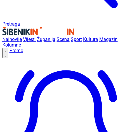
Pretraga
Najnovije
Vijesti
Županija
Scena
Sport
Kultura
Magazin
Kolumne
Promo