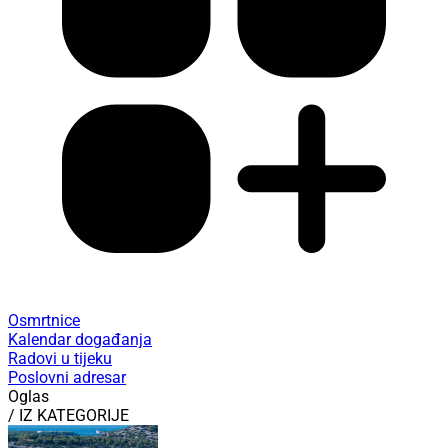
Osmrtnice
Kalendar događanja
Radovi u tijeku
Poslovni adresar
Oglas
/ IZ KATEGORIJE