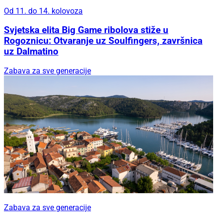
Od 11. do 14. kolovoza
Svjetska elita Big Game ribolova stiže u
Rogoznicu: Otvaranje uz Soulfingers, završnica
uz Dalmatino
Zabava za sve generacije
Zabava za sve generacije