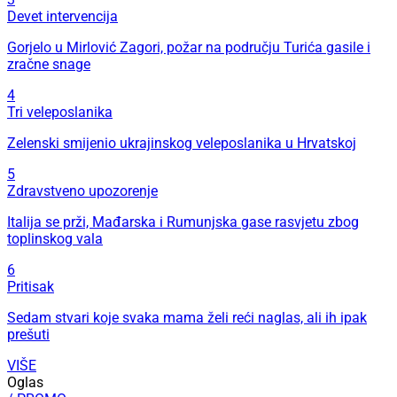
Devet intervencija
Gorjelo u Mirlović Zagori, požar na području Turića gasile i
zračne snage
4
Tri veleposlanika
Zelenski smijenio ukrajinskog veleposlanika u Hrvatskoj
5
Zdravstveno upozorenje
Italija se prži, Mađarska i Rumunjska gase rasvjetu zbog
toplinskog vala
6
Pritisak
Sedam stvari koje svaka mama želi reći naglas, ali ih ipak
prešuti
VIŠE
Oglas