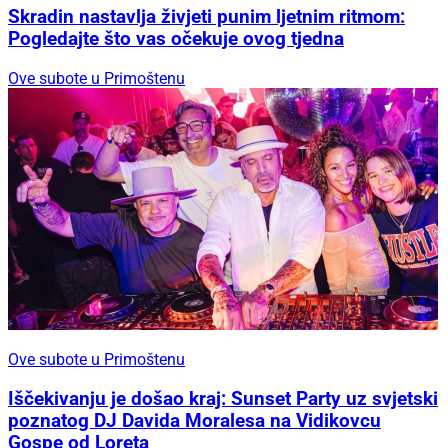
Skradin nastavlja živjeti punim ljetnim ritmom:
Pogledajte što vas očekuje ovog tjedna
Ove subote u Primoštenu
Ove subote u Primoštenu
Iščekivanju je došao kraj: Sunset Party uz svjetski
poznatog DJ Davida Moralesa na Vidikovcu
Gospe od Loreta