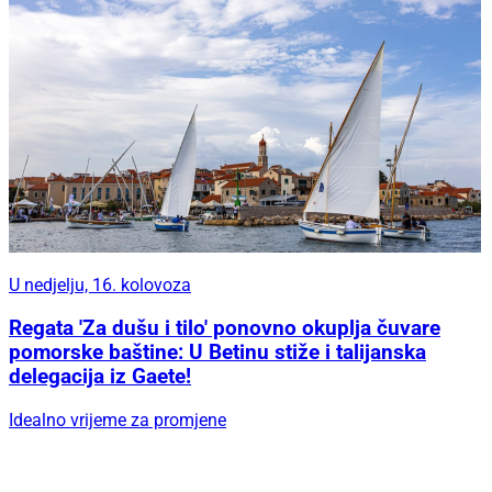
U nedjelju, 16. kolovoza
Regata 'Za dušu i tilo' ponovno okuplja čuvare
pomorske baštine: U Betinu stiže i talijanska
delegacija iz Gaete!
Idealno vrijeme za promjene