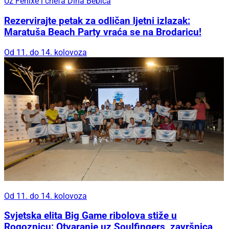
Uz Fenixe i chefa Dina Bebića
Rezervirajte petak za odličan ljetni izlazak:
Maratuša Beach Party vraća se na Brodaricu!
Od 11. do 14. kolovoza
Od 11. do 14. kolovoza
Svjetska elita Big Game ribolova stiže u
Rogoznicu: Otvaranje uz Soulfingers, završnica