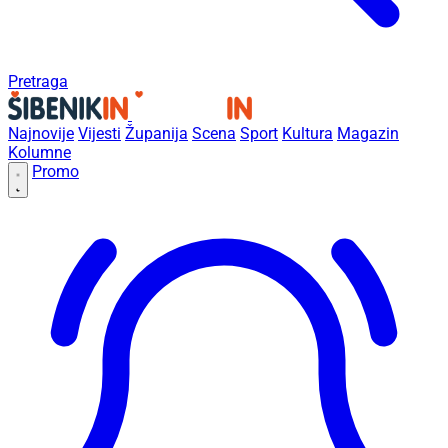
Pretraga
Najnovije
Vijesti
Županija
Scena
Sport
Kultura
Magazin
Kolumne
Promo