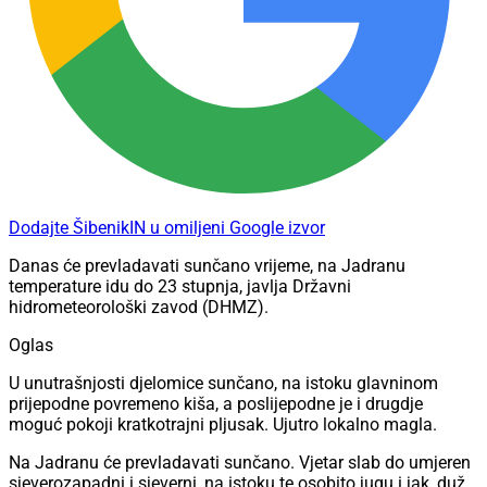
Dodajte ŠibenikIN u omiljeni Google izvor
Danas će prevladavati sunčano vrijeme, na Jadranu
temperature idu do 23 stupnja, javlja Državni
hidrometeorološki zavod (DHMZ).
Oglas
U unutrašnjosti djelomice sunčano, na istoku glavninom
prijepodne povremeno kiša, a poslijepodne je i drugdje
moguć pokoji kratkotrajni pljusak. Ujutro lokalno magla.
Na Jadranu će prevladavati sunčano. Vjetar slab do umjeren
sjeverozapadni i sjeverni, na istoku te osobito jugu i jak, duž