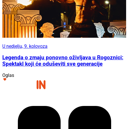
U nedjelju, 9. kolovoza
Legenda o zmaju ponovno oživljava u Rogoznici:
Spektakl koji će oduševiti sve generacije
Oglas