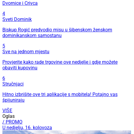
Dvornice i Crivca
4
Sveti Dominik
Biskup Rogić predvodio misu u šibenskom ženskom
dominikanskom samostanu
5
Sve na jednom mjestu
Provjerite kako rade trgovine ove nedjelje i gdje možete
obaviti kupovinu
6
Stručnjaci
Hitno izbrišite ove tri aplikacije s mobitela! Potajno vas
špijuniraju
VIŠE
Oglas
/ PROMO
U nedjelju, 16. kolovoza