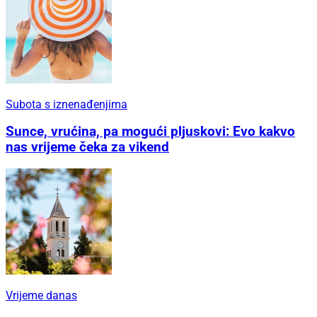
Subota s iznenađenjima
Sunce, vrućina, pa mogući pljuskovi: Evo kakvo
nas vrijeme čeka za vikend
Vrijeme danas