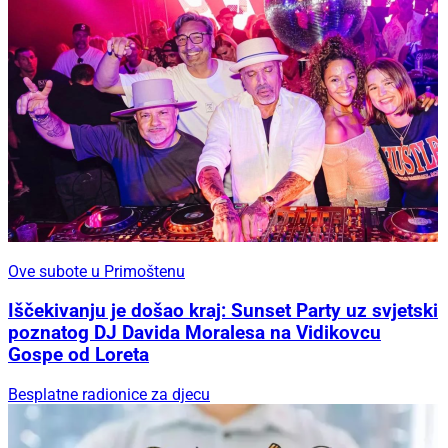
Ove subote u Primoštenu
Iščekivanju je došao kraj: Sunset Party uz svjetski
poznatog DJ Davida Moralesa na Vidikovcu
Gospe od Loreta
Besplatne radionice za djecu