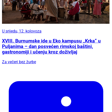
U srijedu, 12. kolovoza
XVIII. Burnumske ide u Eko kampusu „Krka“ u
Puljanima – dan posvećen rimskoj baštini,
gastronomiji i učenju kroz doživljaj
Za večeri bez žurbe