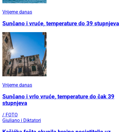
Vrijeme danas
Sunčano i vruće, temperature do 39 stupnjeva
Vrijeme danas
Sunčano i vrlo vruće, temperature do čak 39
stupnjeva
/ FOTO
Giuliano i Diktatori
Kašićka fešta okupila brojne posjetitelje uz