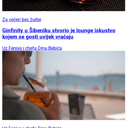
Za večeri bez žurbe
Ginfinity u Šibeniku stvorio je lounge iskustvo
kojem se gosti uvijek vraćaju
Uz Fenixe i chefa Dina Bebića