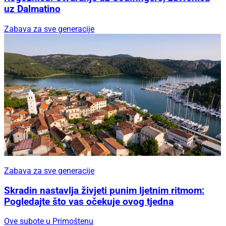
uz Dalmatino
Zabava za sve generacije
Zabava za sve generacije
Skradin nastavlja živjeti punim ljetnim ritmom:
Pogledajte što vas očekuje ovog tjedna
Ove subote u Primoštenu