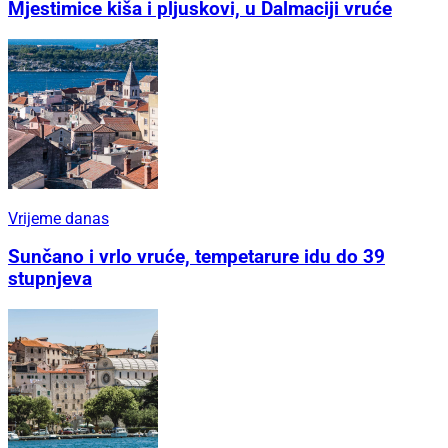
Mjestimice kiša i pljuskovi, u Dalmaciji vruće
Vrijeme danas
Sunčano i vrlo vruće, tempetarure idu do 39
stupnjeva