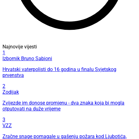
Najnovije vijesti
1
Izbornik Bruno Sabioni
Hrvatski vaterpolisti do 16 godina u finalu Svjetskog
prvenstva
2
Zodijak
Zvijezde im donose promjenu - dva znaka koja bi mogla
otputovati na duže vrijeme
3
VZZ
Zračne snage pomagale u gašenju požara kod Ljubotića,