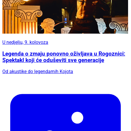
U nedjelju, 9. kolovoza
Legenda o zmaju ponovno oživljava u Rogoznici:
Spektakl koji će oduševiti sve generacije
Od akustike do legendarnih Kojota