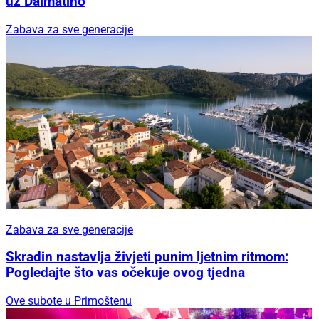
uz Dalmatino
Zabava za sve generacije
Zabava za sve generacije
Skradin nastavlja živjeti punim ljetnim ritmom:
Pogledajte što vas očekuje ovog tjedna
Ove subote u Primoštenu