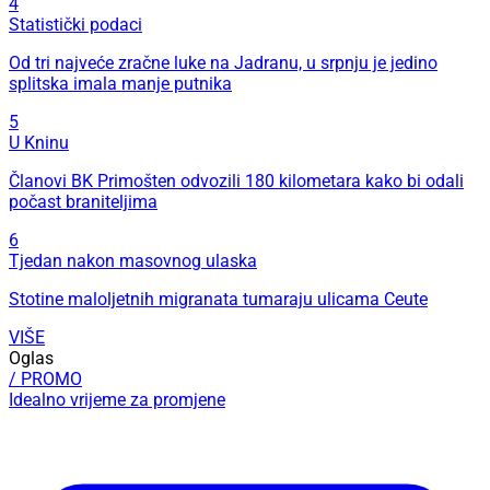
4
Statistički podaci
Od tri najveće zračne luke na Jadranu, u srpnju je jedino
splitska imala manje putnika
5
U Kninu
Članovi BK Primošten odvozili 180 kilometara kako bi odali
počast braniteljima
6
Tjedan nakon masovnog ulaska
Stotine maloljetnih migranata tumaraju ulicama Ceute
VIŠE
Oglas
/ PROMO
Idealno vrijeme za promjene