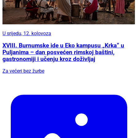
U srijedu, 12. kolovoza
XVIII. Burnumske ide u Eko kampusu „Krka“ u
Puljanima – dan posvećen rimskoj baštini,
gastronomiji i učenju kroz doživljaj
Za večeri bez žurbe