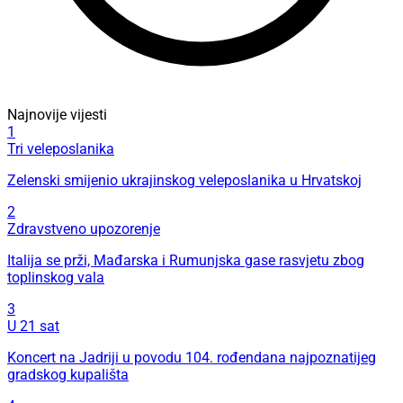
Najnovije vijesti
1
Tri veleposlanika
Zelenski smijenio ukrajinskog veleposlanika u Hrvatskoj
2
Zdravstveno upozorenje
Italija se prži, Mađarska i Rumunjska gase rasvjetu zbog
toplinskog vala
3
U 21 sat
Koncert na Jadriji u povodu 104. rođendana najpoznatijeg
gradskog kupališta