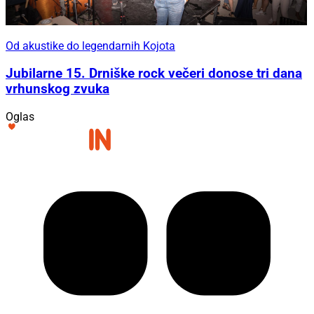
Od akustike do legendarnih Kojota
Jubilarne 15. Drniške rock večeri donose tri dana
vrhunskog zvuka
Oglas