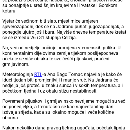
su ponajprije u središnjim krajevima Hrvatske i Gorskom
kotaru.
Vjetar će većinom biti slab, mjestimice umjeren
sjeverozapadni, dok će na Jadranu puhati jugozapadnjak, a
ponegdje ujutro još i bura. Najviše dnevne temperature kretat
će se između 26 i 31 stupnja Celzija.
No, već od nedjelje počinje promjena vremenskih prilika. U
kontinentalnim dijelovima zemlje tijekom poslijepodneva
očekuje se više oblaka te sve češći pljuskovi, praćeni
grmljavinom.
Meteorologinja
RTL
-a Ana Bago Tomac najavila je kako će
idući tjedan biti promjenjiviji i manje vruć. Na Jadranu će
nedjelja još proteći u znaku sunca i visokih temperatura, ali
početkom tjedna i uz obalu stižu nestabilnosti.
Povremeni pljuskovi i grmljavinsko nevrijeme mogući su već
od ponedjeljka, a trenutačno se kao najnestabilniji dan
izdvaja srijeda, kada su lokalno moguće i veće količine
oborina.
Nakon nekoliko dana pravog ljetnog ugođaja, početak lipnja