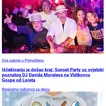
Ove subote u Primoštenu
Iščekivanju je došao kraj: Sunset Party uz svjetski
poznatog DJ Davida Moralesa na Vidikovcu
Gospe od Loreta
Besplatne radionice za djecu