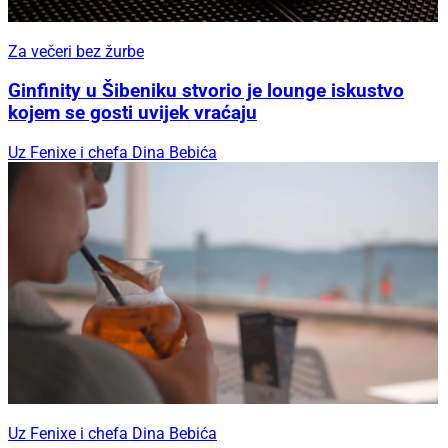
Za večeri bez žurbe
Ginfinity u Šibeniku stvorio je lounge iskustvo
kojem se gosti uvijek vraćaju
Uz Fenixe i chefa Dina Bebića
Uz Fenixe i chefa Dina Bebića