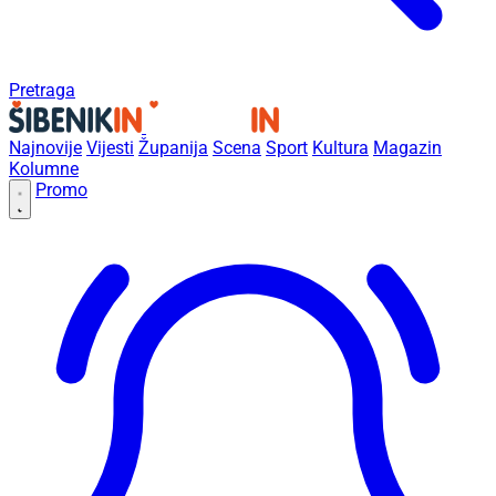
Pretraga
Najnovije
Vijesti
Županija
Scena
Sport
Kultura
Magazin
Kolumne
Promo