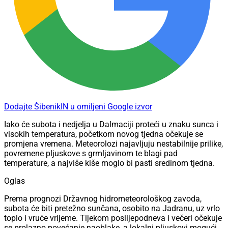
Dodajte ŠibenikIN u omiljeni Google izvor
Iako će subota i nedjelja u Dalmaciji proteći u znaku sunca i
visokih temperatura, početkom novog tjedna očekuje se
promjena vremena. Meteorolozi najavljuju nestabilnije prilike,
povremene pljuskove s grmljavinom te blagi pad
temperature, a najviše kiše moglo bi pasti sredinom tjedna.
Oglas
Prema prognozi Državnog hidrometeorološkog zavoda,
subota će biti pretežno sunčana, osobito na Jadranu, uz vrlo
toplo i vruće vrijeme. Tijekom poslijepodneva i večeri očekuje
se prolazno povećanje naoblake, a lokalni pljuskovi mogući