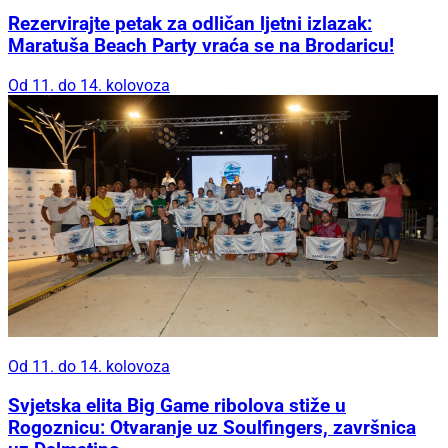
Rezervirajte petak za odličan ljetni izlazak:
Maratuša Beach Party vraća se na Brodaricu!
Od 11. do 14. kolovoza
Od 11. do 14. kolovoza
Svjetska elita Big Game ribolova stiže u
Rogoznicu: Otvaranje uz Soulfingers, završnica