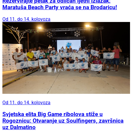
Rezervirajte petak za odličan ljetni izlazak:
Maratuša Beach Party vraća se na Brodaricu!
Od 11. do 14. kolovoza
Od 11. do 14. kolovoza
Svjetska elita Big Game ribolova stiže u
Rogoznicu: Otvaranje uz Soulfingers, završnica
uz Dalmatino