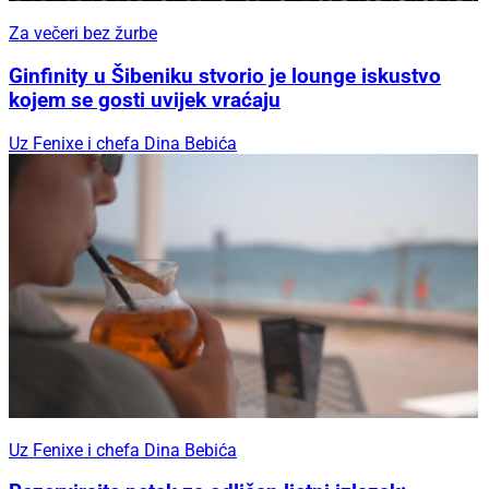
Za večeri bez žurbe
Ginfinity u Šibeniku stvorio je lounge iskustvo
kojem se gosti uvijek vraćaju
Uz Fenixe i chefa Dina Bebića
Uz Fenixe i chefa Dina Bebića