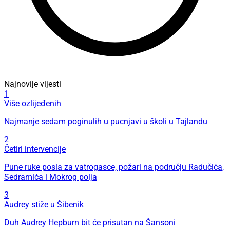
Najnovije vijesti
1
Više ozlijeđenih
Najmanje sedam poginulih u pucnjavi u školi u Tajlandu
2
Četiri intervencije
Pune ruke posla za vatrogasce, požari na području Radučića,
Sedramića i Mokrog polja
3
Audrey stiže u Šibenik
Duh Audrey Hepburn bit će prisutan na Šansoni