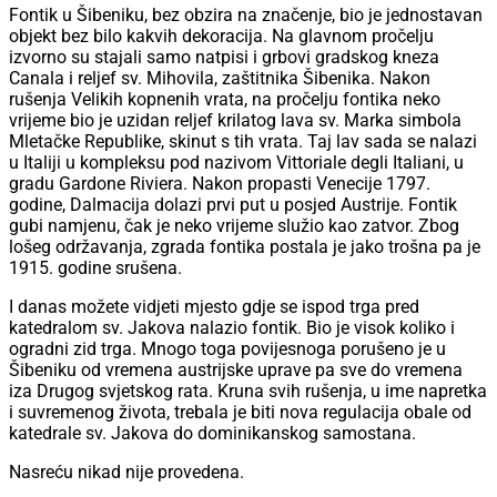
Fontik u Šibeniku, bez obzira na značenje, bio je jednostavan
objekt bez bilo kakvih dekoracija. Na glavnom pročelju
izvorno su stajali samo natpisi i grbovi gradskog kneza
Canala i reljef sv. Mihovila, zaštitnika Šibenika. Nakon
rušenja Velikih kopnenih vrata, na pročelju fontika neko
vrijeme bio je uzidan reljef krilatog lava sv. Marka simbola
Mletačke Republike, skinut s tih vrata. Taj lav sada se nalazi
u Italiji u kompleksu pod nazivom Vittoriale degli Italiani, u
gradu Gardone Riviera. Nakon propasti Venecije 1797.
godine, Dalmacija dolazi prvi put u posjed Austrije. Fontik
gubi namjenu, čak je neko vrijeme služio kao zatvor. Zbog
lošeg održavanja, zgrada fontika postala je jako trošna pa je
1915. godine srušena.
I danas možete vidjeti mjesto gdje se ispod trga pred
katedralom sv. Jakova nalazio fontik. Bio je visok koliko i
ogradni zid trga. Mnogo toga povijesnoga porušeno je u
Šibeniku od vremena austrijske uprave pa sve do vremena
iza Drugog svjetskog rata. Kruna svih rušenja, u ime napretka
i suvremenog života, trebala je biti nova regulacija obale od
katedrale sv. Jakova do dominikanskog samostana.
Nasreću nikad nije provedena.