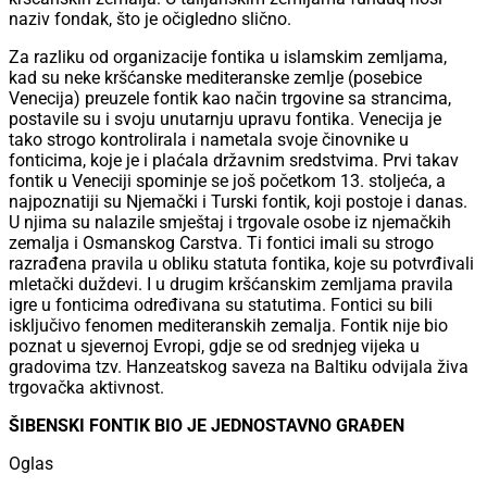
naziv fondak, što je očigledno slično.
Za razliku od organizacije fontika u islamskim zemljama,
kad su neke kršćanske mediteranske zemlje (posebice
Venecija) preuzele fontik kao način trgovine sa strancima,
postavile su i svoju unutarnju upravu fontika. Venecija je
tako strogo kontrolirala i nametala svoje činovnike u
fonticima, koje je i plaćala državnim sredstvima. Prvi takav
fontik u Veneciji spominje se još početkom 13. stoljeća, a
najpoznatiji su Njemački i Turski fontik, koji postoje i danas.
U njima su nalazile smještaj i trgovale osobe iz njemačkih
zemalja i Osmanskog Carstva. Ti fontici imali su strogo
razrađena pravila u obliku statuta fontika, koje su potvrđivali
mletački duždevi. I u drugim kršćanskim zemljama pravila
igre u fonticima određivana su statutima. Fontici su bili
isključivo fenomen mediteranskih zemalja. Fontik nije bio
poznat u sjevernoj Evropi, gdje se od srednjeg vijeka u
gradovima tzv. Hanzeatskog saveza na Baltiku odvijala živa
trgovačka aktivnost.
ŠIBENSKI FONTIK BIO JE JEDNOSTAVNO GRAĐEN
Oglas