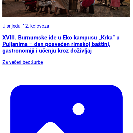
U srijedu, 12. kolovoza
XVIII. Burnumske ide u Eko kampusu „Krka“ u
Puljanima – dan posvećen rimskoj baštini,
gastronomiji i učenju kroz doživljaj
Za večeri bez žurbe