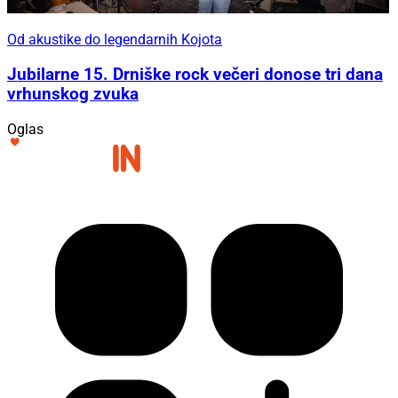
Od akustike do legendarnih Kojota
Jubilarne 15. Drniške rock večeri donose tri dana
vrhunskog zvuka
Oglas