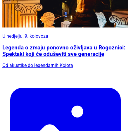
U nedjelju, 9. kolovoza
Legenda o zmaju ponovno oživljava u Rogoznici:
Spektakl koji će oduševiti sve generacije
Od akustike do legendarnih Kojota