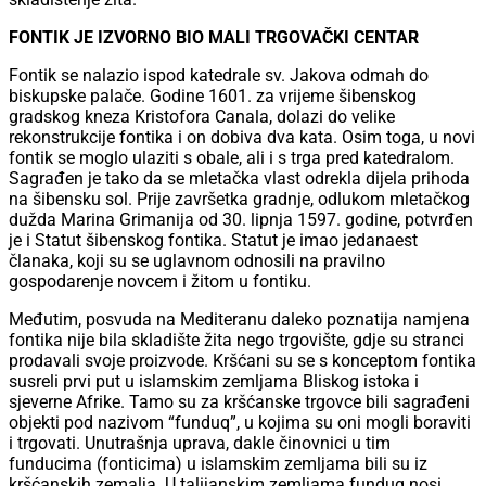
FONTIK JE IZVORNO BIO MALI TRGOVAČKI CENTAR
Fontik se nalazio ispod katedrale sv. Jakova odmah do
biskupske palače. Godine 1601. za vrijeme šibenskog
gradskog kneza Kristofora Canala, dolazi do velike
rekonstrukcije fontika i on dobiva dva kata. Osim toga, u novi
fontik se moglo ulaziti s obale, ali i s trga pred katedralom.
Sagrađen je tako da se mletačka vlast odrekla dijela prihoda
na šibensku sol. Prije završetka gradnje, odlukom mletačkog
dužda Marina Grimanija od 30. lipnja 1597. godine, potvrđen
je i Statut šibenskog fontika. Statut je imao jedanaest
članaka, koji su se uglavnom odnosili na pravilno
gospodarenje novcem i žitom u fontiku.
Međutim, posvuda na Mediteranu daleko poznatija namjena
fontika nije bila skladište žita nego trgovište, gdje su stranci
prodavali svoje proizvode. Kršćani su se s konceptom fontika
susreli prvi put u islamskim zemljama Bliskog istoka i
sjeverne Afrike. Tamo su za kršćanske trgovce bili sagrađeni
objekti pod nazivom “funduq”, u kojima su oni mogli boraviti
i trgovati. Unutrašnja uprava, dakle činovnici u tim
funducima (fonticima) u islamskim zemljama bili su iz
kršćanskih zemalja. U talijanskim zemljama funduq nosi