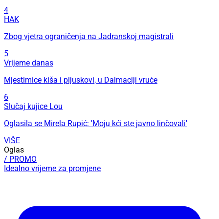
4
HAK
Zbog vjetra ograničenja na Jadranskoj magistrali
5
Vrijeme danas
Mjestimice kiša i pljuskovi, u Dalmaciji vruće
6
Slučaj kujice Lou
Oglasila se Mirela Rupić: 'Moju kći ste javno linčovali'
VIŠE
Oglas
/ PROMO
Idealno vrijeme za promjene