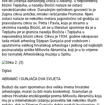
sve do Dirahija današnjeg Drača u Albaniji. U neposrednoj
blizini Tepljuha, u naselju Biočić nalaze se ostaci
ranokršćanske crkve. Današnjim rječnikom govoreći to je
župna crkva antičke, rimske i kršćanske Promone. Njeni
ostaci nalaze se nekoliko metara jugoistočno od groblja uz
pravoslavnu crkvu sv. Petra i Pavla, koja je stvarno u
okvirima naselja Biočić, ali se u literaturi spominje da je u
Tepljuhu jer je granica naselja Biočića i Tepljuha u
neposrednoj blizini crkve. Crkvu je 1934. godine iskopavao
tada mladi arheolog Stjepan Gunjača pod vodstvom i
uputstvima velikog hrvatskog arheologa i jednog od najboljih
poznavatelja antike Mihovila Abramića, koji je u to vrijeme
bio ravnatelj Arheološkog muzeja u Splitu.
Oglas
ABRAMIĆ I GUNJAČA DVA SVIJETA
Budući da sam spomenuo dva velika imena hrvatske
arheologije, morat ću biti malo konkretniji. Sramotan je
odnos Hrvatske enciklopedije prema Mihovilu Abramiću koja
mu je u internetskom izdanju posvetila tek nekoliko šturih
redaka, dok je Stjepan Gunjača dobio podulji hvalospijev. U