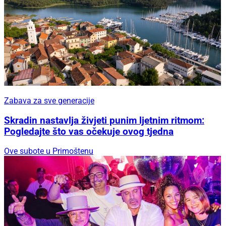
Zabava za sve generacije
Skradin nastavlja živjeti punim ljetnim ritmom:
Pogledajte što vas očekuje ovog tjedna
Ove subote u Primoštenu