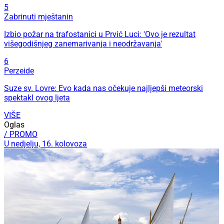
5
Zabrinuti mještanin
Izbio požar na trafostanici u Prvić Luci: 'Ovo je rezultat
višegodišnjeg zanemarivanja i neodržavanja'
6
Perzeide
Suze sv. Lovre: Evo kada nas očekuje najljepši meteorski
spektakl ovog ljeta
VIŠE
Oglas
/ PROMO
U nedjelju, 16. kolovoza