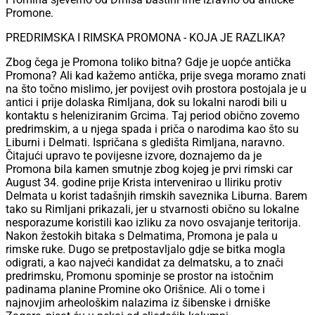
Promone.
PREDRIMSKA I RIMSKA PROMONA - KOJA JE RAZLIKA?
Zbog čega je Promona toliko bitna? Gdje je uopće antička
Promona? Ali kad kažemo antička, prije svega moramo znati
na što točno mislimo, jer povijest ovih prostora postojala je u
antici i prije dolaska Rimljana, dok su lokalni narodi bili u
kontaktu s heleniziranim Grcima. Taj period obično zovemo
predrimskim, a u njega spada i priča o narodima kao što su
Liburni i Delmati. Ispričana s gledišta Rimljana, naravno.
Čitajući upravo te povijesne izvore, doznajemo da je
Promona bila kamen smutnje zbog kojeg je prvi rimski car
August 34. godine prije Krista intervenirao u Iliriku protiv
Delmata u korist tadašnjih rimskih saveznika Liburna. Barem
tako su Rimljani prikazali, jer u stvarnosti obično su lokalne
nesporazume koristili kao izliku za novo osvajanje teritorija.
Nakon žestokih bitaka s Delmatima, Promona je pala u
rimske ruke. Dugo se pretpostavljalo gdje se bitka mogla
odigrati, a kao najveći kandidat za delmatsku, a to znači
predrimsku, Promonu spominje se prostor na istočnim
padinama planine Promine oko Orišnice. Ali o tome i
najnovjim arheološkim nalazima iz šibenske i drniške