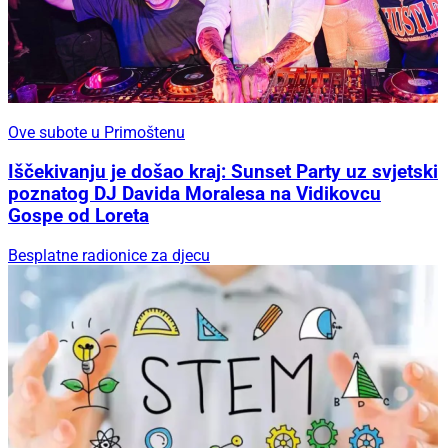
Ove subote u Primoštenu
Iščekivanju je došao kraj: Sunset Party uz svjetski
poznatog DJ Davida Moralesa na Vidikovcu
Gospe od Loreta
Besplatne radionice za djecu