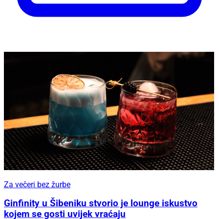
Za večeri bez žurbe
Ginfinity u Šibeniku stvorio je lounge iskustvo
kojem se gosti uvijek vraćaju