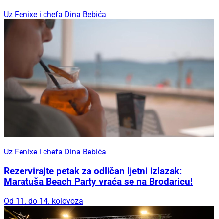
Uz Fenixe i chefa Dina Bebića
Uz Fenixe i chefa Dina Bebića
Rezervirajte petak za odličan ljetni izlazak:
Maratuša Beach Party vraća se na Brodaricu!
Od 11. do 14. kolovoza