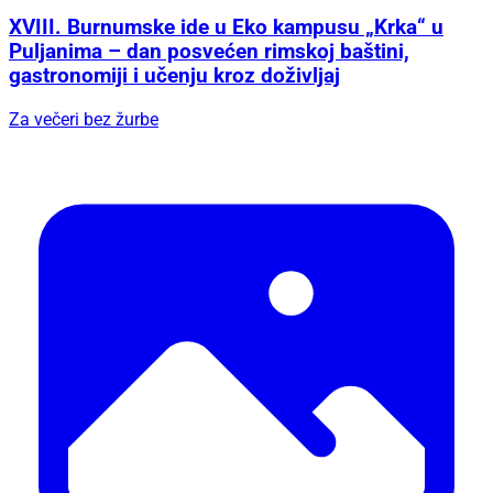
XVIII. Burnumske ide u Eko kampusu „Krka“ u
Puljanima – dan posvećen rimskoj baštini,
gastronomiji i učenju kroz doživljaj
Za večeri bez žurbe