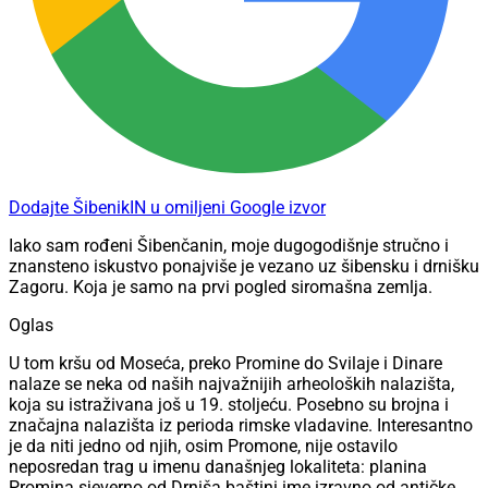
Dodajte ŠibenikIN u omiljeni Google izvor
Iako sam rođeni Šibenčanin, moje dugogodišnje stručno i
znansteno iskustvo ponajviše je vezano uz šibensku i drnišku
Zagoru. Koja je samo na prvi pogled siromašna zemlja.
Oglas
U tom kršu od Moseća, preko Promine do Svilaje i Dinare
nalaze se neka od naših najvažnijih arheoloških nalazišta,
koja su istraživana još u 19. stoljeću. Posebno su brojna i
značajna nalazišta iz perioda rimske vladavine. Interesantno
je da niti jedno od njih, osim Promone, nije ostavilo
neposredan trag u imenu današnjeg lokaliteta: planina
Promina sjeverno od Drniša baštini ime izravno od antičke