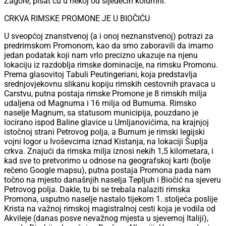
Zagore, pisat ću u nekoj od sljedećih kolumni.
CRKVA RIMSKE PROMONE JE U BIOČIĆU
U sveopćoj znanstvenoj (a i onoj neznanstvenoj) potrazi za
predrimskom Promonom, kao da smo zaboravili da imamo
jedan podatak koji nam vrlo precizno ukazuje na njenu
lokaciju iz razdoblja rimske dominacije, na rimsku Promonu.
Prema glasovitoj Tabuli Peutingeriani, koja predstavlja
srednjovjekovnu slikanu kopiju rimskih cestovnih pravaca u
Carstvu, putna postaja rimske Promone je 8 rimskih milja
udaljena od Magnuma i 16 milja od Burnuma. Rimsko
naselje Magnum, sa statusom municipija, pouzdano je
locirano ispod Baline glavice u Umljanovićima, na krajnjoj
istočnoj strani Petrovog polja, a Burnum je rimski legijski
vojni logor u Ivoševcima iznad Kistanja, na lokaciji Šuplja
crkva. Znajući da rimska milja iznosi nekih 1,5 kilometara, i
kad sve to pretvorimo u odnose na geografskoj karti (bolje
rečeno Google mapsu), putna postaja Promona pada nam
točno na mjesto današnjih naselja Tepljuh i Biočić na sjeveru
Petrovog polja. Dakle, tu bi se trebala nalaziti rimska
Promona, usputno naselje nastalo tijekom 1. stoljeća poslije
Krista na važnoj rimskoj magistralnoj cesti koja je vodila od
Akvileje (danas posve nevažnog mjesta u sjevernoj Italiji),