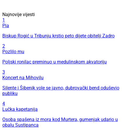
Najnovije vijesti
1
Pia
Biskup Rogić u Tribunju krstio peto dijete obitelji Zadro
2
Pozlilo mu
Poljski ronilac preminuo u medulinskom akvatoriju
3
Koncert na Mihovilu
Silente i Šibenik vole se javno, dubrovački bend oduševio
publiku
4
Lučka kapetanija
Osoba spašena iz mora kod Murtera, gumenjak udario u
obalu Sustipanca