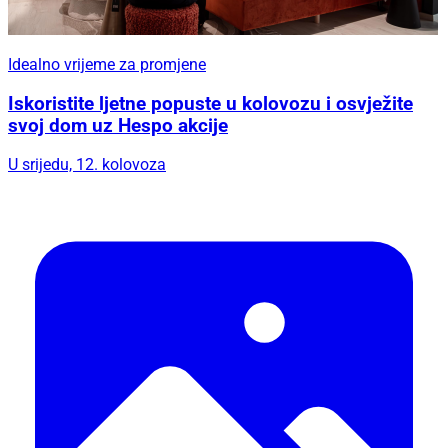
Idealno vrijeme za promjene
Iskoristite ljetne popuste u kolovozu i osvježite
svoj dom uz Hespo akcije
U srijedu, 12. kolovoza