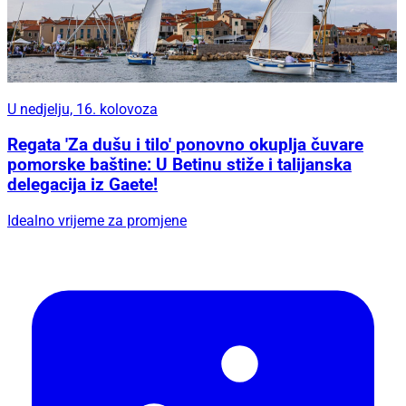
U nedjelju, 16. kolovoza
Regata 'Za dušu i tilo' ponovno okuplja čuvare
pomorske baštine: U Betinu stiže i talijanska
delegacija iz Gaete!
Idealno vrijeme za promjene