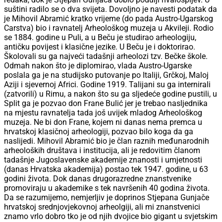
suštini radilo se o dva svijeta. Dovoljno je navesti podatak da
je Mihovil Abramić kratko vrijeme (do pada Austro-Ugarskog
Carstva) bio i ravnatelj Arheološkog muzeja u Akvileji. Rodio
se 1884. godine u Puli, a u Beču je studirao arheologiju,
antičku povijest i klasične jezike. U Beču je i doktorirao.
Školovali su ga najveći tadašnji arheolozi tzv. Bečke škole.
Odmah nakon što je diplomirao, vlada Austro-Ugarske
poslala ga je na studijsko putovanje po Italiji, Grčkoj, Maloj
Aziji i sjevernoj Africi. Godine 1919. Talijani su ga internirali
(zatvorili) u Rimu, a nakon što su ga sljedeće godine pustili, u
Split ga je pozvao don Frane Bulić jer je trebao nasljednika
na mjestu ravnatelja tada još uvijek mladog Arheološkog
muzeja. Ne bi don Frane, kojem ni danas nema premca u
hrvatskoj klasičnoj arheologiji, pozvao bilo koga da ga
naslijedi. Mihovil Abramić bio je član raznih međunarodnih
arheoloških društava i institucija, ali je redovitim članom
tadašnje Jugoslavenske akademije znanosti i umjetnosti
(danas Hrvatska akademija) postao tek 1947. godine, u 63
godini života. Dok danas drugorazredne znanstvenike
promoviraju u akademike s tek navršenih 40 godina života.
Da se razumijemo, nemjerljiv je doprinos Stjepana Gunjače
hrvatskoj srednjovjekovnoj arheolgiji, ali mi znanstvenici
znamo vrlo dobro tko je od njih dvojice bio gigant u svjetskim