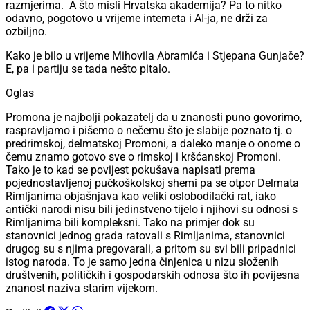
razmjerima. A što misli Hrvatska akademija? Pa to nitko
odavno, pogotovo u vrijeme interneta i AI-ja, ne drži za
ozbiljno.
Kako je bilo u vrijeme Mihovila Abramića i Stjepana Gunjače?
E, pa i partiju se tada nešto pitalo.
Oglas
Promona je najbolji pokazatelj da u znanosti puno govorimo,
raspravljamo i pišemo o nečemu što je slabije poznato tj. o
predrimskoj, delmatskoj Promoni, a daleko manje o onome o
čemu znamo gotovo sve o rimskoj i kršćanskoj Promoni.
Tako je to kad se povijest pokušava napisati prema
pojednostavljenoj pučkoškolskoj shemi pa se otpor Delmata
Rimljanima objašnjava kao veliki oslobodilački rat, iako
antički narodi nisu bili jedinstveno tijelo i njihovi su odnosi s
Rimljanima bili kompleksni. Tako na primjer dok su
stanovnici jednog grada ratovali s Rimljanima, stanovnici
drugog su s njima pregovarali, a pritom su svi bili pripadnici
istog naroda. To je samo jedna činjenica u nizu složenih
društvenih, političkih i gospodarskih odnosa što ih povijesna
znanost naziva starim vijekom.