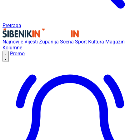
Pretraga
Najnovije
Vijesti
Županija
Scena
Sport
Kultura
Magazin
Kolumne
Promo