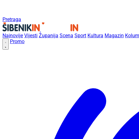
Pretraga
Najnovije
Vijesti
Županija
Scena
Sport
Kultura
Magazin
Kolum
Promo