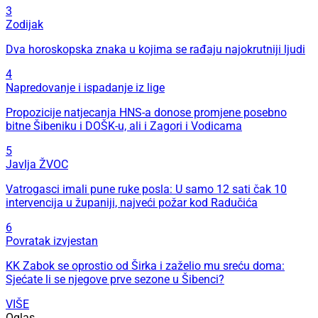
3
Zodijak
Dva horoskopska znaka u kojima se rađaju najokrutniji ljudi
4
Napredovanje i ispadanje iz lige
Propozicije natjecanja HNS-a donose promjene posebno
bitne Šibeniku i DOŠK-u, ali i Zagori i Vodicama
5
Javlja ŽVOC
Vatrogasci imali pune ruke posla: U samo 12 sati čak 10
intervencija u županiji, najveći požar kod Radučića
6
Povratak izvjestan
KK Zabok se oprostio od Širka i zaželio mu sreću doma:
Sjećate li se njegove prve sezone u Šibenci?
VIŠE
Oglas