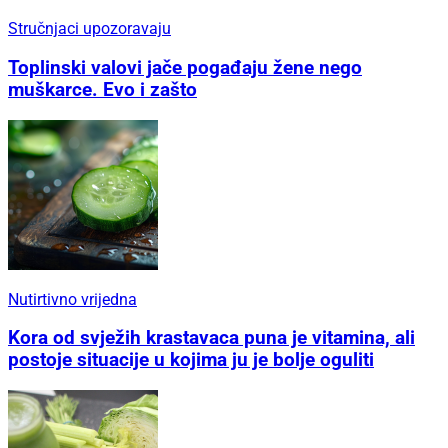
Stručnjaci upozoravaju
Toplinski valovi jače pogađaju žene nego
muškarce. Evo i zašto
Nutirtivno vrijedna
Kora od svježih krastavaca puna je vitamina, ali
postoje situacije u kojima ju je bolje oguliti