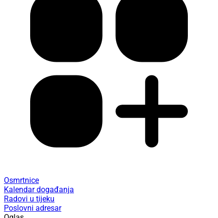
Osmrtnice
Kalendar događanja
Radovi u tijeku
Poslovni adresar
Oglas