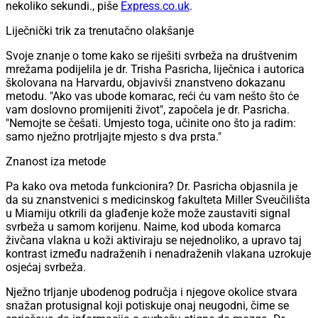
nekoliko sekundi., piše
Express.co.uk
.
Liječnički trik za trenutačno olakšanje
Svoje znanje o tome kako se riješiti svrbeža na društvenim
mrežama podijelila je dr. Trisha Pasricha, liječnica i autorica
školovana na Harvardu, objavivši znanstveno dokazanu
metodu. "Ako vas ubode komarac, reći ću vam nešto što će
vam doslovno promijeniti život", započela je dr. Pasricha.
"Nemojte se češati. Umjesto toga, učinite ono što ja radim:
samo nježno protrljajte mjesto s dva prsta."
Znanost iza metode
Pa kako ova metoda funkcionira? Dr. Pasricha objasnila je
da su znanstvenici s medicinskog fakulteta Miller Sveučilišta
u Miamiju otkrili da glađenje kože može zaustaviti signal
svrbeža u samom korijenu. Naime, kod uboda komarca
živčana vlakna u koži aktiviraju se nejednoliko, a upravo taj
kontrast između nadraženih i nenadraženih vlakana uzrokuje
osjećaj svrbeža.
Nježno trljanje ubodenog područja i njegove okolice stvara
snažan protusignal koji potiskuje onaj neugodni, čime se