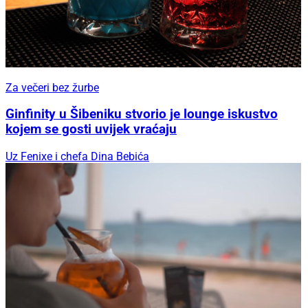
Za večeri bez žurbe
Ginfinity u Šibeniku stvorio je lounge iskustvo
kojem se gosti uvijek vraćaju
Uz Fenixe i chefa Dina Bebića