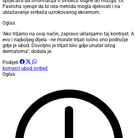
sprječava da informacija o svrbežu stigne do mozga. Dr.
Pasricha vjeruje da bi ista metoda mogla djelovati i na
ublažavanje svrbeža uzrokovanog ekcemom.
Oglas
'Ako trljamo na ovaj način, zapravo uklanjamo taj kontrast. A
evo i najboljeg dijela - ne morate trljati točno ono područje
gdje je ubod. Dovoljno je trljati bilo gdje unutar istog
dermatoma", dodala je.
Podijeli
komarci
ubod
svrbež
Oglas