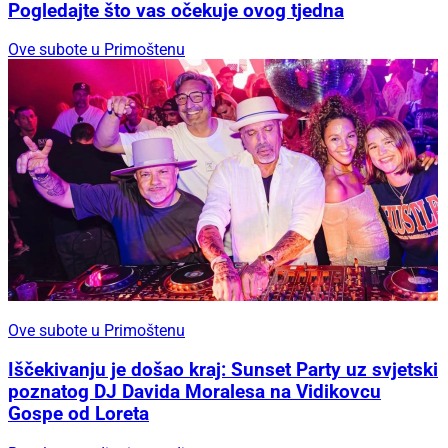
Pogledajte što vas očekuje ovog tjedna
Ove subote u Primoštenu
Ove subote u Primoštenu
Iščekivanju je došao kraj: Sunset Party uz svjetski
poznatog DJ Davida Moralesa na Vidikovcu
Gospe od Loreta