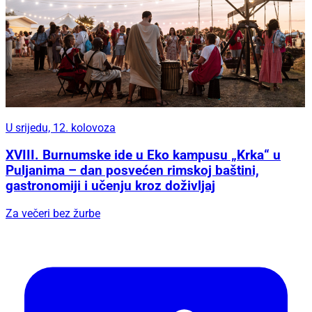
U srijedu, 12. kolovoza
XVIII. Burnumske ide u Eko kampusu „Krka“ u
Puljanima – dan posvećen rimskoj baštini,
gastronomiji i učenju kroz doživljaj
Za večeri bez žurbe