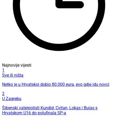
Najnovije vijesti
1
Sve ili ništa
Netko je u Hrvatskoj dobio 80.000 eura, evo gdje idu novci
2
U Zagrebu
Šibenski vaterpolisti Kundid, Cvitan, Lokas i Bujas s
Hrvatskom U16 do polufinala SP-a