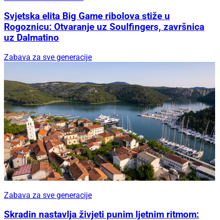
Svjetska elita Big Game ribolova stiže u
Rogoznicu: Otvaranje uz Soulfingers, završnica
uz Dalmatino
Zabava za sve generacije
Zabava za sve generacije
Skradin nastavlja živjeti punim ljetnim ritmom: