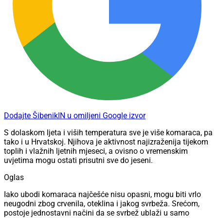
Dodajte ŠibenikIN u omiljeni Google izvor
S dolaskom ljeta i viših temperatura sve je više komaraca, pa
tako i u Hrvatskoj. Njihova je aktivnost najizraženija tijekom
toplih i vlažnih ljetnih mjeseci, a ovisno o vremenskim
uvjetima mogu ostati prisutni sve do jeseni.
Oglas
Iako ubodi komaraca najčešće nisu opasni, mogu biti vrlo
neugodni zbog crvenila, oteklina i jakog svrbeža. Srećom,
postoje jednostavni načini da se svrbež ublaži u samo