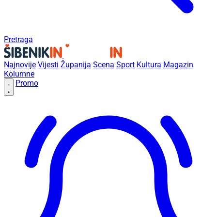
Pretraga
Najnovije
Vijesti
Županija
Scena
Sport
Kultura
Magazin
Kolumne
Promo