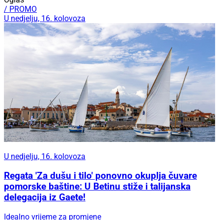
/ PROMO
U nedjelju, 16. kolovoza
U nedjelju, 16. kolovoza
Regata 'Za dušu i tilo' ponovno okuplja čuvare
pomorske baštine: U Betinu stiže i talijanska
delegacija iz Gaete!
Idealno vrijeme za promjene