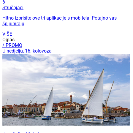
6
Stručnjaci
Hitno izbrišite ove tri aplikacije s mobitela! Potajno vas
špijuniraju
VIŠE
Oglas
/ PROMO
U nedjelju, 16. kolovoza