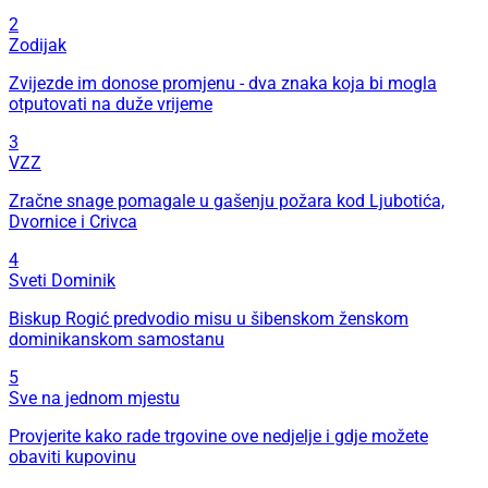
2
Zodijak
Zvijezde im donose promjenu - dva znaka koja bi mogla
otputovati na duže vrijeme
3
VZZ
Zračne snage pomagale u gašenju požara kod Ljubotića,
Dvornice i Crivca
4
Sveti Dominik
Biskup Rogić predvodio misu u šibenskom ženskom
dominikanskom samostanu
5
Sve na jednom mjestu
Provjerite kako rade trgovine ove nedjelje i gdje možete
obaviti kupovinu