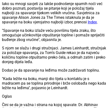
Iako su mnogi savjeti za lakše podnošenje sparnih noći već
dobro poznati, postavlja se pitanje koji je položaj tijela
najbolji za spavanje tijekom velikih vrućina. Savjetnica za
spavanje Alison Jones za The Times istaknula je da je
spavanje na boku vjerojatno najbolji izbor, prenosi
Index
.
"Spavanje na boku izlaže veću površinu tijela zraku, što
omogućuje učinkovitije otpuštanje topline i pomaže spriječiti
buđenje zbog vrućine", objasnila je.
S njom se slažu i drugi stručnjaci. James Leinhardt, stručnjak
za položaje spavanja, za Tom's Guide rekao je da najveću
količinu topline otpuštamo preko čela, a odmah zatim i preko
donjeg dijela leđa.
Dodao je da spavanje na leđima može zadržavati toplinu.
"Kada ležite na boku, manji dio tijela u kontaktu je s
madracem pa se toplina prirodnije i brže oslobađa nego kada
ležite na leđima", pojasnio je Leinhardt.
Oglas
Čini se da je važna i strana na kojoj spavate. Dr. Abhinav