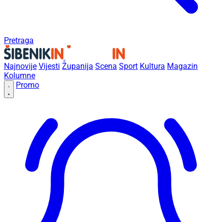
Pretraga
Najnovije
Vijesti
Županija
Scena
Sport
Kultura
Magazin
Kolumne
Promo