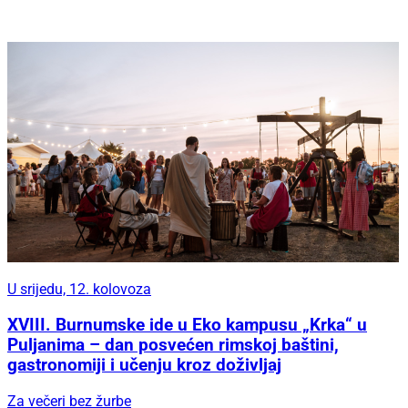
U srijedu, 12. kolovoza
XVIII. Burnumske ide u Eko kampusu „Krka“ u
Puljanima – dan posvećen rimskoj baštini,
gastronomiji i učenju kroz doživljaj
Za večeri bez žurbe