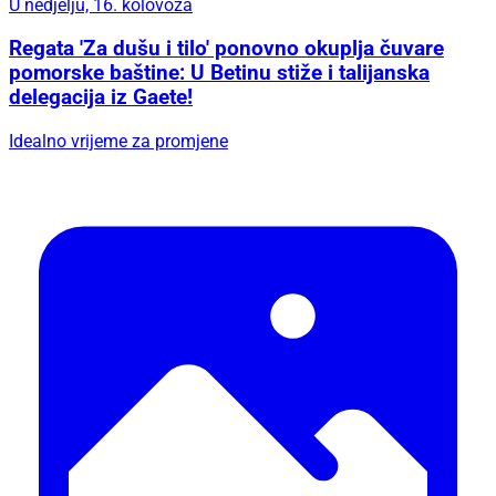
U nedjelju, 16. kolovoza
Regata 'Za dušu i tilo' ponovno okuplja čuvare
pomorske baštine: U Betinu stiže i talijanska
delegacija iz Gaete!
Idealno vrijeme za promjene