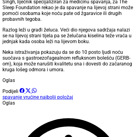
Singh, liječnik specijaliziran za medicinu spavanja, za The
Sleep Foundation rekao je da spavanje na lijevoj strani može
pomoći osobama koje noću pate od žgaravice ili drugih
probavnih tegoba.
Razlog leži u građi želuca. Veći dio njegova sadržaja nalazi
se na lijevoj strani tijela pa se želučana kiselina teže vraća u
jednjak kada osoba leži na lijevom boku.
Neka istraživanja pokazuju da se do 10 posto ljudi noću
suočava s gastroezofagealnom refluksnom bolešću (GERB-
om), koja može narušiti kvalitetu sna i dovesti do začaranog
kruga lošeg odmora i umora.
Oglas
Podijeli
spavanje
vrućine
najbolji položaj
Oglas