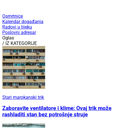
Osmrtnice
Kalendar događanja
Radovi u tijeku
Poslovni adresar
Oglas
/ IZ KATEGORIJE
Stari marokanski trik
Zaboravite ventilatore i klime: Ovaj trik može
rashladiti stan bez potrošnje struje