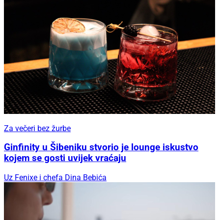
Za večeri bez žurbe
Ginfinity u Šibeniku stvorio je lounge iskustvo
kojem se gosti uvijek vraćaju
Uz Fenixe i chefa Dina Bebića