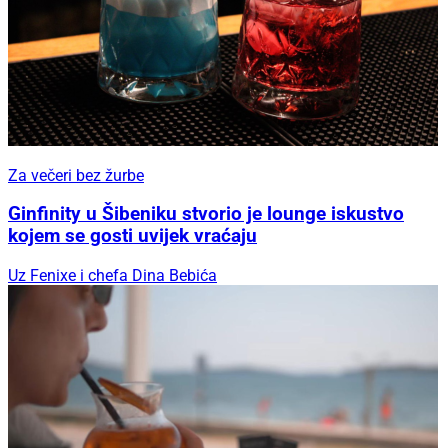
Za večeri bez žurbe
Ginfinity u Šibeniku stvorio je lounge iskustvo
kojem se gosti uvijek vraćaju
Uz Fenixe i chefa Dina Bebića