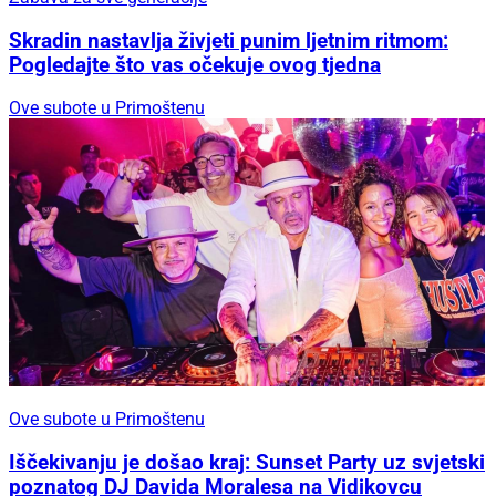
Skradin nastavlja živjeti punim ljetnim ritmom:
Pogledajte što vas očekuje ovog tjedna
Ove subote u Primoštenu
Ove subote u Primoštenu
Iščekivanju je došao kraj: Sunset Party uz svjetski
poznatog DJ Davida Moralesa na Vidikovcu