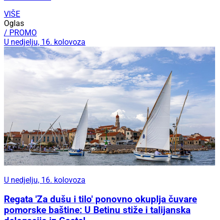
VIŠE
Oglas
/ PROMO
U nedjelju, 16. kolovoza
U nedjelju, 16. kolovoza
Regata 'Za dušu i tilo' ponovno okuplja čuvare
pomorske baštine: U Betinu stiže i talijanska