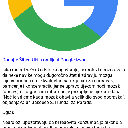
Dodajte ŠibenikIN u omiljeni Google izvor
Iako mnogi večer koriste za opuštanje, neurolozi upozoravaju
da neke navike mogu dugoročno štetiti zdravlju mozga.
Liječnici ističu da je kvalitetan san ključan za oporavak,
pamćenje i koncentraciju jer se upravo tijekom noći mozak
"obnavlja" i organizira informacije prikupljene tijekom dana.
"Noć je vrijeme kada mozak obavlja velik dio svog oporavka",
objašnjava dr. Jasdeep S. Hundal za Parade.
Oglas
Neurolozi upozoravaju da bi redovita konzumacija alkohola
mogla negativno utjecati na mozak i njegove funkcije.