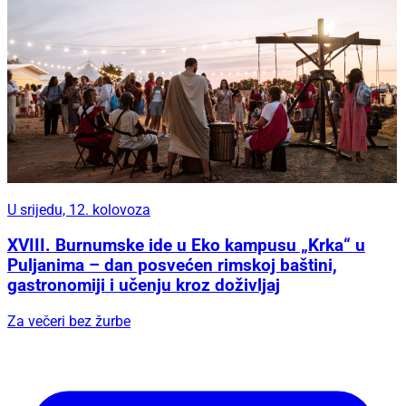
U srijedu, 12. kolovoza
XVIII. Burnumske ide u Eko kampusu „Krka“ u
Puljanima – dan posvećen rimskoj baštini,
gastronomiji i učenju kroz doživljaj
Za večeri bez žurbe