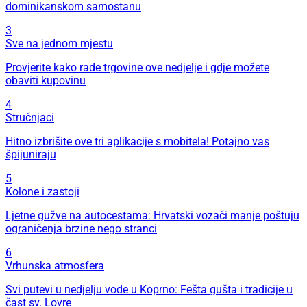
dominikanskom samostanu
3
Sve na jednom mjestu
Provjerite kako rade trgovine ove nedjelje i gdje možete
obaviti kupovinu
4
Stručnjaci
Hitno izbrišite ove tri aplikacije s mobitela! Potajno vas
špijuniraju
5
Kolone i zastoji
Ljetne gužve na autocestama: Hrvatski vozači manje poštuju
ograničenja brzine nego stranci
6
Vrhunska atmosfera
Svi putevi u nedjelju vode u Koprno: Fešta gušta i tradicije u
čast sv. Lovre