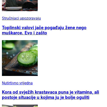
Stručnjaci upozoravaju
Toplinski valovi jače pogađaju žene nego
muškarce. Evo i zašto
Nutirtivno vrijedna
Kora od svježih krastavaca puna je vitamina, ali
postoje situacije u kojima ju je bolje oguliti