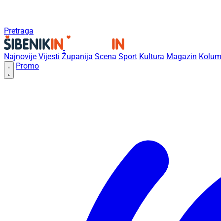
Pretraga
Najnovije
Vijesti
Županija
Scena
Sport
Kultura
Magazin
Kolum
Promo