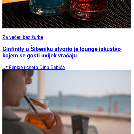
Za večeri bez žurbe
Ginfinity u Šibeniku stvorio je lounge iskustvo
kojem se gosti uvijek vraćaju
Uz Fenixe i chefa Dina Bebića