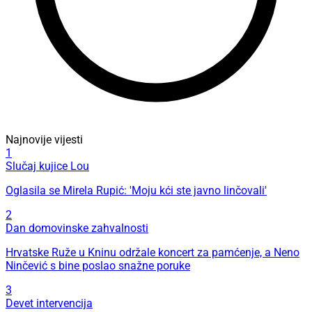
Najnovije vijesti
1
Slučaj kujice Lou
Oglasila se Mirela Rupić: 'Moju kći ste javno linčovali'
2
Dan domovinske zahvalnosti
Hrvatske Ruže u Kninu održale koncert za pamćenje, a Neno
Ninčević s bine poslao snažne poruke
3
Devet intervencija