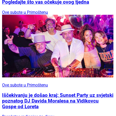
Pogledajte što vas očekuje ovog tjedna
Ove subote u Primoštenu
Ove subote u Primoštenu
Iščekivanju je došao kraj: Sunset Party uz svjetski
poznatog DJ Davida Moralesa na Vidikovcu
Gospe od Loreta