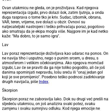
Ovan utakmicu ne gleda, on je proživljava. Kad njegova
reprezentacija izgubi, prvo dolazi šok, zatim ljutnja, a onda
duga rasprava o tome tko je kriv. Sudac, izbornik, obrana,
VAR, teren, vrijeme, sve dolazi u obzir. Ovnovi su
natjecateljski nastrojeni i teško prihvaćaju poraz, pogotovo
ako smatraju da je ekipa mogla više. Najgore im je kad netko
kaže: "Ma dobro, to je samo igra".
Lav
Lav poraz reprezentacije doživljava kao udarac na ponos. On
ne navija tiho i usputno, nego s punim srcem, u dresu, s
atmosferom i velikim očekivanjima. Ako njegova momčad
izgubi, Lav će se praviti da ga nije toliko pogodilo, ali će još
danima spominjati nepravdu, lošu sreću ili "onaj jedan gol
koji je sve promijenio". Posebno teško podnosi zadirkivanje
drugih navijača, piše
Index
.
Škorpion
Škorpion poraz ne zaboravlja lako. Dok su drugi već prešli na
sljedeću utakmicu, on još analizira svaki potez, svaku
zamjenu i svaku sumnjivu odluku. Kod njega emocije ne