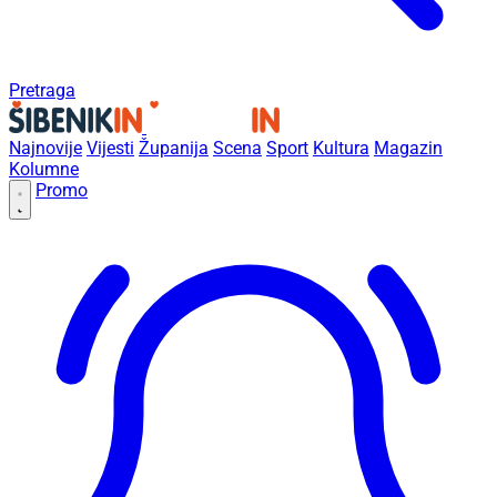
Pretraga
Najnovije
Vijesti
Županija
Scena
Sport
Kultura
Magazin
Kolumne
Promo