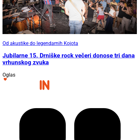
Od akustike do legendarnih Kojota
Jubilarne 15. Drniške rock večeri donose tri dana
vrhunskog zvuka
Oglas