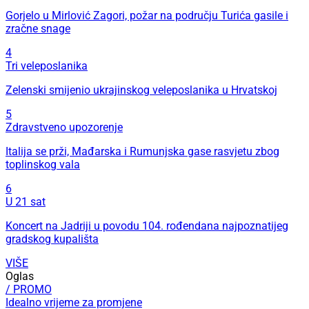
Gorjelo u Mirlović Zagori, požar na području Turića gasile i
zračne snage
4
Tri veleposlanika
Zelenski smijenio ukrajinskog veleposlanika u Hrvatskoj
5
Zdravstveno upozorenje
Italija se prži, Mađarska i Rumunjska gase rasvjetu zbog
toplinskog vala
6
U 21 sat
Koncert na Jadriji u povodu 104. rođendana najpoznatijeg
gradskog kupališta
VIŠE
Oglas
/ PROMO
Idealno vrijeme za promjene