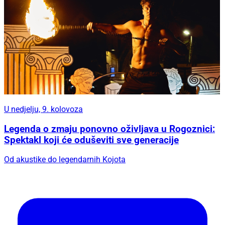
U nedjelju, 9. kolovoza
Legenda o zmaju ponovno oživljava u Rogoznici:
Spektakl koji će oduševiti sve generacije
Od akustike do legendarnih Kojota