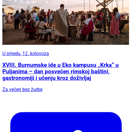
U srijedu, 12. kolovoza
XVIII. Burnumske ide u Eko kampusu „Krka“ u
Puljanima – dan posvećen rimskoj baštini,
gastronomiji i učenju kroz doživljaj
Za večeri bez žurbe