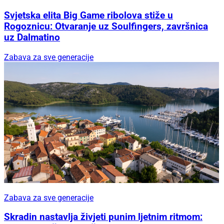
Svjetska elita Big Game ribolova stiže u
Rogoznicu: Otvaranje uz Soulfingers, završnica
uz Dalmatino
Zabava za sve generacije
Zabava za sve generacije
Skradin nastavlja živjeti punim ljetnim ritmom: