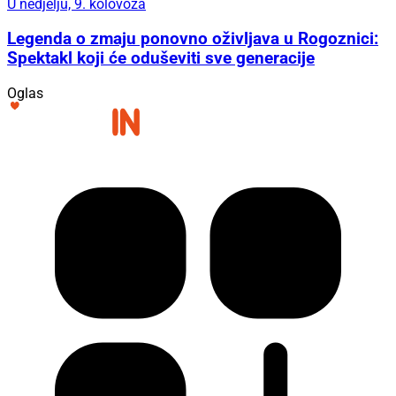
U nedjelju, 9. kolovoza
Legenda o zmaju ponovno oživljava u Rogoznici:
Spektakl koji će oduševiti sve generacije
Oglas