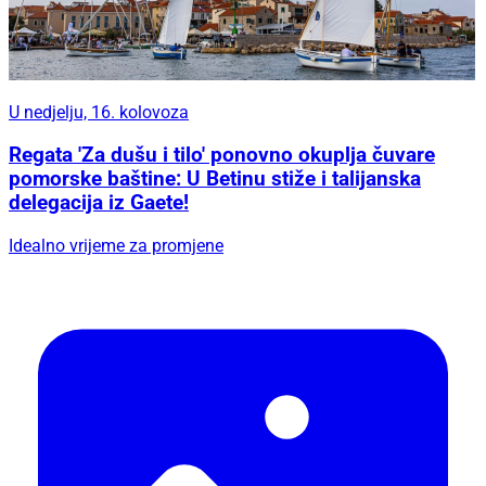
U nedjelju, 16. kolovoza
Regata 'Za dušu i tilo' ponovno okuplja čuvare
pomorske baštine: U Betinu stiže i talijanska
delegacija iz Gaete!
Idealno vrijeme za promjene