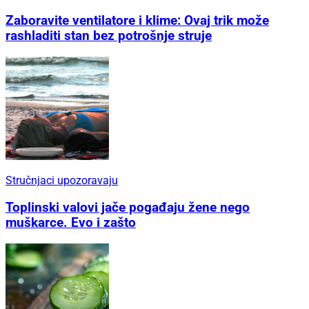
Zaboravite ventilatore i klime: Ovaj trik može
rashladiti stan bez potrošnje struje
Stručnjaci upozoravaju
Toplinski valovi jače pogađaju žene nego
muškarce. Evo i zašto