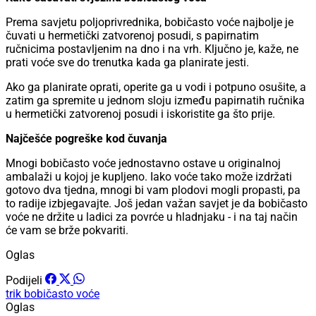
Prema savjetu poljoprivrednika, bobičasto voće najbolje je
čuvati u hermetički zatvorenoj posudi, s papirnatim
ručnicima postavljenim na dno i na vrh. Ključno je, kaže, ne
prati voće sve do trenutka kada ga planirate jesti.
Ako ga planirate oprati, operite ga u vodi i potpuno osušite, a
zatim ga spremite u jednom sloju između papirnatih ručnika
u hermetički zatvorenoj posudi i iskoristite ga što prije.
Najčešće pogreške kod čuvanja
Mnogi bobičasto voće jednostavno ostave u originalnoj
ambalaži u kojoj je kupljeno. Iako voće tako može izdržati
gotovo dva tjedna, mnogi bi vam plodovi mogli propasti, pa
to radije izbjegavajte. Još jedan važan savjet je da bobičasto
voće ne držite u ladici za povrće u hladnjaku - i na taj način
će vam se brže pokvariti.
Oglas
Podijeli
trik
bobičasto voće
Oglas