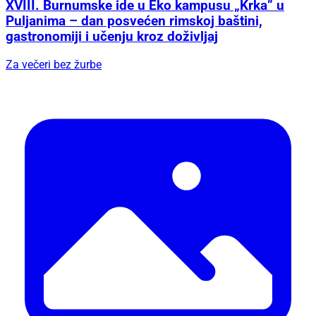
XVIII. Burnumske ide u Eko kampusu „Krka“ u
Puljanima – dan posvećen rimskoj baštini,
gastronomiji i učenju kroz doživljaj
Za večeri bez žurbe