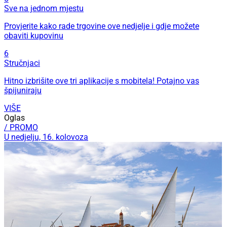
Sve na jednom mjestu
Provjerite kako rade trgovine ove nedjelje i gdje možete
obaviti kupovinu
6
Stručnjaci
Hitno izbrišite ove tri aplikacije s mobitela! Potajno vas
špijuniraju
VIŠE
Oglas
/ PROMO
U nedjelju, 16. kolovoza