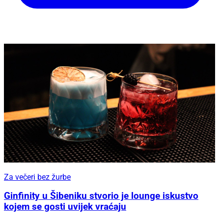
Za večeri bez žurbe
Ginfinity u Šibeniku stvorio je lounge iskustvo
kojem se gosti uvijek vraćaju