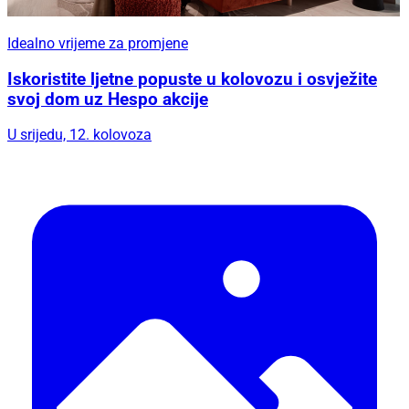
Idealno vrijeme za promjene
Iskoristite ljetne popuste u kolovozu i osvježite
svoj dom uz Hespo akcije
U srijedu, 12. kolovoza