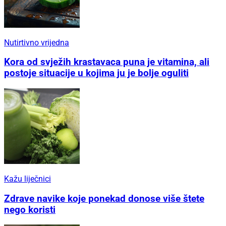
Nutirtivno vrijedna
Kora od svježih krastavaca puna je vitamina, ali
postoje situacije u kojima ju je bolje oguliti
Kažu liječnici
Zdrave navike koje ponekad donose više štete
nego koristi