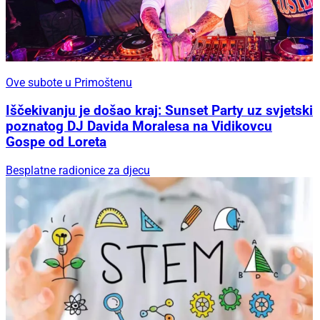
Ove subote u Primoštenu
Iščekivanju je došao kraj: Sunset Party uz svjetski
poznatog DJ Davida Moralesa na Vidikovcu
Gospe od Loreta
Besplatne radionice za djecu