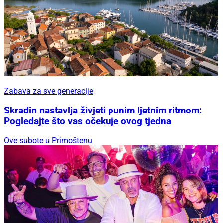
Zabava za sve generacije
Skradin nastavlja živjeti punim ljetnim ritmom:
Pogledajte što vas očekuje ovog tjedna
Ove subote u Primoštenu