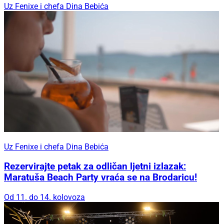
Uz Fenixe i chefa Dina Bebića
Uz Fenixe i chefa Dina Bebića
Rezervirajte petak za odličan ljetni izlazak:
Maratuša Beach Party vraća se na Brodaricu!
Od 11. do 14. kolovoza