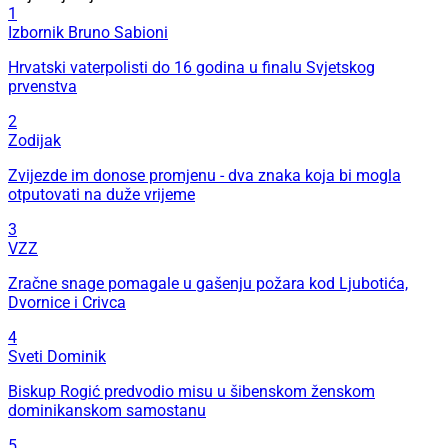
1
Izbornik Bruno Sabioni
Hrvatski vaterpolisti do 16 godina u finalu Svjetskog
prvenstva
2
Zodijak
Zvijezde im donose promjenu - dva znaka koja bi mogla
otputovati na duže vrijeme
3
VZZ
Zračne snage pomagale u gašenju požara kod Ljubotića,
Dvornice i Crivca
4
Sveti Dominik
Biskup Rogić predvodio misu u šibenskom ženskom
dominikanskom samostanu
5