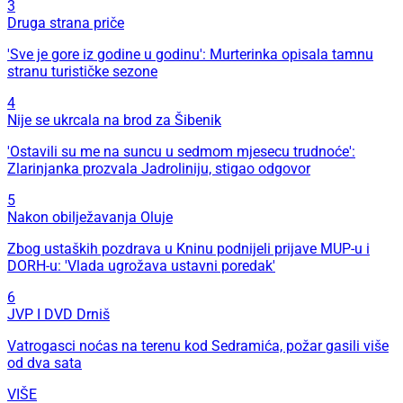
3
Druga strana priče
'Sve je gore iz godine u godinu': Murterinka opisala tamnu
stranu turističke sezone
4
Nije se ukrcala na brod za Šibenik
'Ostavili su me na suncu u sedmom mjesecu trudnoće':
Zlarinjanka prozvala Jadroliniju, stigao odgovor
5
Nakon obilježavanja Oluje
Zbog ustaških pozdrava u Kninu podnijeli prijave MUP-u i
DORH-u: 'Vlada ugrožava ustavni poredak'
6
JVP I DVD Drniš
Vatrogasci noćas na terenu kod Sedramića, požar gasili više
od dva sata
VIŠE