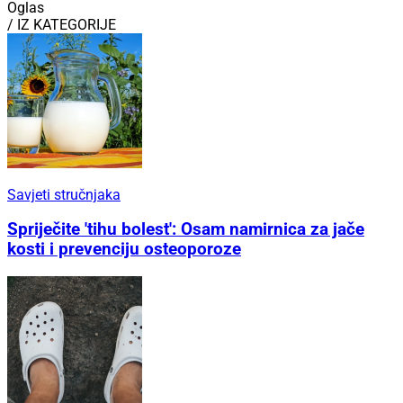
Oglas
/ IZ KATEGORIJE
Savjeti stručnjaka
Spriječite 'tihu bolest': Osam namirnica za jače
kosti i prevenciju osteoporoze