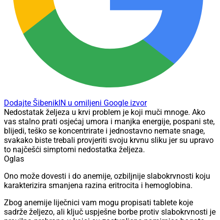
Dodajte ŠibenikIN u omiljeni Google izvor
Nedostatak željeza u krvi problem je koji muči mnoge. Ako
vas stalno prati osjećaj umora i manjka energije, pospani ste,
blijedi, teško se koncentrirate i jednostavno nemate snage,
svakako biste trebali provjeriti svoju krvnu sliku jer su upravo
to najčešći simptomi nedostatka željeza.
Oglas
Ono može dovesti i do anemije, ozbiljnije slabokrvnosti koju
karakterizira smanjena razina eritrocita i hemoglobina.
Zbog anemije liječnici vam mogu propisati tablete koje
sadrže željezo, ali ključ uspješne borbe protiv slabokrvnosti je