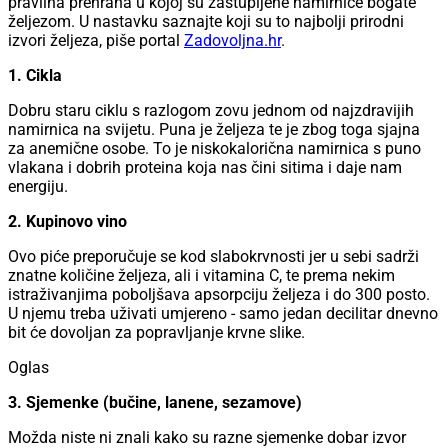
pravilna prehrana u kojoj su zastupljene namirnice bogate
željezom. U nastavku saznajte koji su to najbolji prirodni
izvori željeza, piše portal
Zadovoljna.hr
.
1. Cikla
Dobru staru ciklu s razlogom zovu jednom od najzdravijih
namirnica na svijetu. Puna je željeza te je zbog toga sjajna
za anemične osobe. To je niskokalorična namirnica s puno
vlakana i dobrih proteina koja nas čini sitima i daje nam
energiju.
2. Kupinovo vino
Ovo piće preporučuje se kod slabokrvnosti jer u sebi sadrži
znatne količine željeza, ali i vitamina C, te prema nekim
istraživanjima poboljšava apsorpciju željeza i do 300 posto.
U njemu treba uživati umjereno - samo jedan decilitar dnevno
bit će dovoljan za popravljanje krvne slike.
Oglas
3. Sjemenke (bučine, lanene, sezamove)
Možda niste ni znali kako su razne sjemenke dobar izvor