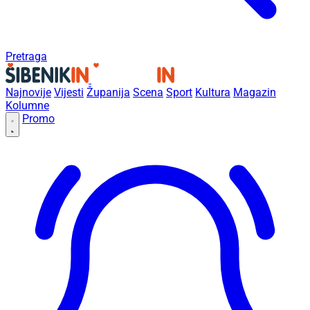
Pretraga
Najnovije
Vijesti
Županija
Scena
Sport
Kultura
Magazin
Kolumne
Promo