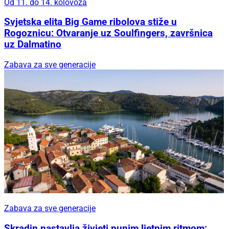
Od 11. do 14. kolovoza
Svjetska elita Big Game ribolova stiže u
Rogoznicu: Otvaranje uz Soulfingers, završnica
uz Dalmatino
Zabava za sve generacije
Zabava za sve generacije
Skradin nastavlja živjeti punim ljetnim ritmom: