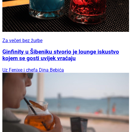
Za večeri bez žurbe
Ginfinity u Šibeniku stvorio je lounge iskustvo
kojem se gosti uvijek vraćaju
Uz Fenixe i chefa Dina Bebića