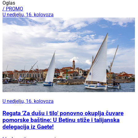
Oglas
/ PROMO
U nedjelju, 16. kolovoza
U nedjelju, 16. kolovoza
Regata 'Za dušu i tilo' ponovno okuplja čuvare
pomorske baštine: U Betinu stiže i talijanska
delegacija iz Gaete!