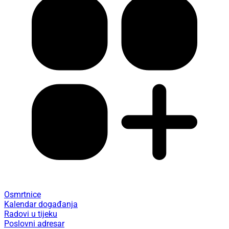
Osmrtnice
Kalendar događanja
Radovi u tijeku
Poslovni adresar