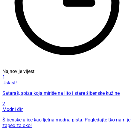
Najnovije vijesti
1
Uslast!
Sataraš, spiza koja miriše na lito i stare šibenske kužine
2
Modni đir
Šibenske ulice kao ljetna modna pista: Pogledajte tko nam je
zapeo za oko!