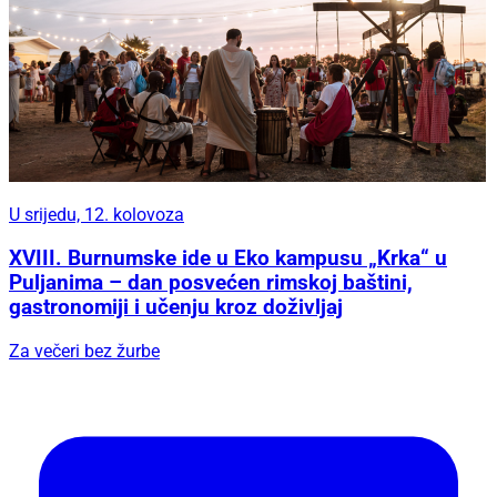
U srijedu, 12. kolovoza
XVIII. Burnumske ide u Eko kampusu „Krka“ u
Puljanima – dan posvećen rimskoj baštini,
gastronomiji i učenju kroz doživljaj
Za večeri bez žurbe