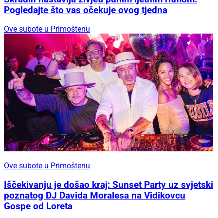
Pogledajte što vas očekuje ovog tjedna
Ove subote u Primoštenu
Ove subote u Primoštenu
Iščekivanju je došao kraj: Sunset Party uz svjetski
poznatog DJ Davida Moralesa na Vidikovcu
Gospe od Loreta