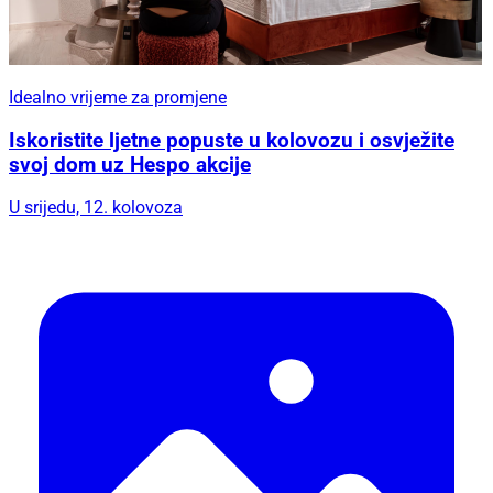
Idealno vrijeme za promjene
Iskoristite ljetne popuste u kolovozu i osvježite
svoj dom uz Hespo akcije
U srijedu, 12. kolovoza