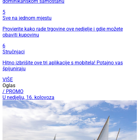
dominikanskom samostanu
5
Sve na jednom mjestu
Provjerite kako rade trgovine ove nedjelje i gdje možete
obaviti kupovinu
6
Stručnjaci
Hitno izbrišite ove tri aplikacije s mobitela! Potajno vas
špijuniraju
VIŠE
Oglas
/ PROMO
U nedjelju, 16. kolovoza