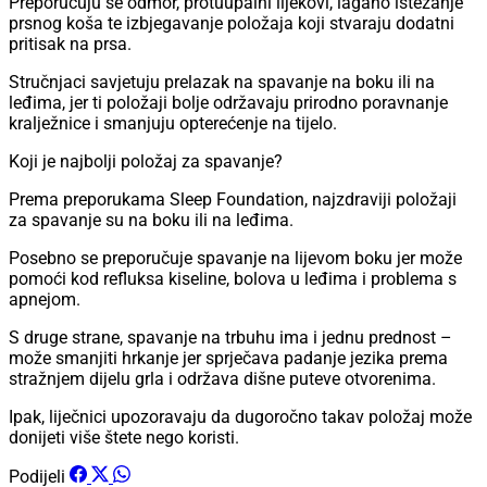
Preporučuju se odmor, protuupalni lijekovi, lagano istezanje
prsnog koša te izbjegavanje položaja koji stvaraju dodatni
pritisak na prsa.
Stručnjaci savjetuju prelazak na spavanje na boku ili na
leđima, jer ti položaji bolje održavaju prirodno poravnanje
kralježnice i smanjuju opterećenje na tijelo.
Koji je najbolji položaj za spavanje?
Prema preporukama Sleep Foundation, najzdraviji položaji
za spavanje su na boku ili na leđima.
Posebno se preporučuje spavanje na lijevom boku jer može
pomoći kod refluksa kiseline, bolova u leđima i problema s
apnejom.
S druge strane, spavanje na trbuhu ima i jednu prednost –
može smanjiti hrkanje jer sprječava padanje jezika prema
stražnjem dijelu grla i održava dišne puteve otvorenima.
Ipak, liječnici upozoravaju da dugoročno takav položaj može
donijeti više štete nego koristi.
Podijeli