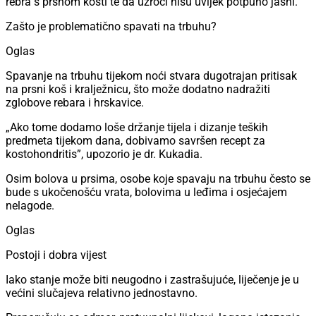
rebra s prsnom kosti te da uzroci nisu uvijek potpuno jasni.
Zašto je problematično spavati na trbuhu?
Oglas
Spavanje na trbuhu tijekom noći stvara dugotrajan pritisak
na prsni koš i kralježnicu, što može dodatno nadražiti
zglobove rebara i hrskavice.
„Ako tome dodamo loše držanje tijela i dizanje teških
predmeta tijekom dana, dobivamo savršen recept za
kostohondritis”, upozorio je dr. Kukadia.
Osim bolova u prsima, osobe koje spavaju na trbuhu često se
bude s ukočenošću vrata, bolovima u leđima i osjećajem
nelagode.
Oglas
Postoji i dobra vijest
Iako stanje može biti neugodno i zastrašujuće, liječenje je u
većini slučajeva relativno jednostavno.