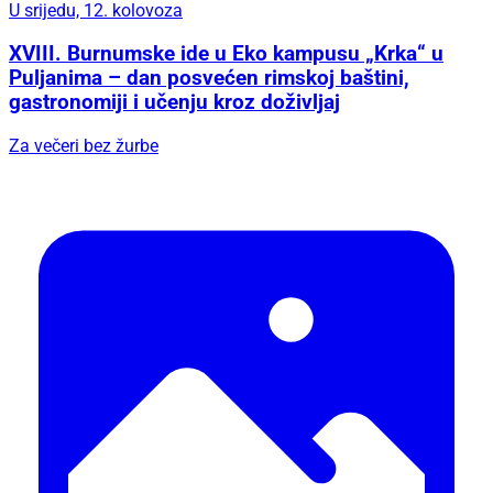
U srijedu, 12. kolovoza
XVIII. Burnumske ide u Eko kampusu „Krka“ u
Puljanima – dan posvećen rimskoj baštini,
gastronomiji i učenju kroz doživljaj
Za večeri bez žurbe