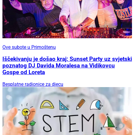
Ove subote u Primoštenu
Iščekivanju je došao kraj: Sunset Party uz svjetski
poznatog DJ Davida Moralesa na Vidikovcu
Gospe od Loreta
Besplatne radionice za djecu