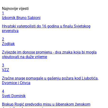
Najnovije vijesti
1
Izbornik Bruno Sabioni
Hrvatski vaterpolisti do 16 godina u finalu Svjetskog
prvenstva
2
Zodijak
Zvijezde im donose promjenu - dva znaka koja bi mogla
otputovati na duže vrijeme
3
VZZ
Zračne snage pomagale u gašenju požara kod Ljubotića,
Dvornice i Crivca
4
Sveti Dominik
Biskup Rogić predvodio misu u šibenskom ženskom