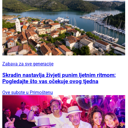
Zabava za sve generacije
Skradin nastavlja živjeti punim ljetnim ritmom:
Pogledajte što vas očekuje ovog tjedna
Ove subote u Primoštenu