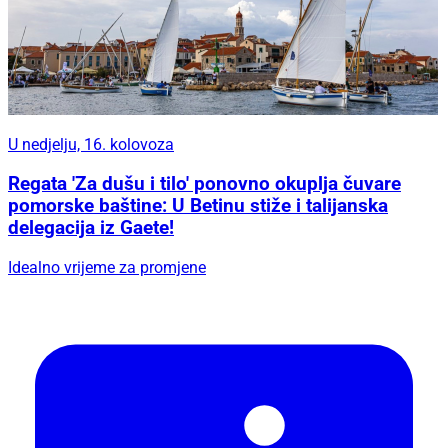
U nedjelju, 16. kolovoza
Regata 'Za dušu i tilo' ponovno okuplja čuvare
pomorske baštine: U Betinu stiže i talijanska
delegacija iz Gaete!
Idealno vrijeme za promjene