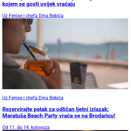
kojem se gosti uvijek vraćaju
Uz Fenixe i chefa Dina Bebića
Uz Fenixe i chefa Dina Bebića
Rezervirajte petak za odličan ljetni izlazak:
Maratuša Beach Party vraća se na Brodaricu!
Od 11. do 14. kolovoza