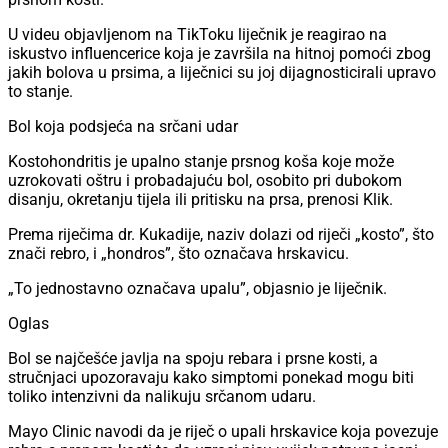
U videu objavljenom na TikToku liječnik je reagirao na
iskustvo influencerice koja je završila na hitnoj pomoći zbog
jakih bolova u prsima, a liječnici su joj dijagnosticirali upravo
to stanje.
Bol koja podsjeća na srčani udar
Kostohondritis je upalno stanje prsnog koša koje može
uzrokovati oštru i probadajuću bol, osobito pri dubokom
disanju, okretanju tijela ili pritisku na prsa, prenosi Klik.
Prema riječima dr. Kukadije, naziv dolazi od riječi „kosto”, što
znači rebro, i „hondros”, što označava hrskavicu.
„To jednostavno označava upalu”, objasnio je liječnik.
Oglas
Bol se najčešće javlja na spoju rebara i prsne kosti, a
stručnjaci upozoravaju kako simptomi ponekad mogu biti
toliko intenzivni da nalikuju srčanom udaru.
Mayo Clinic navodi da je riječ o upali hrskavice koja povezuje