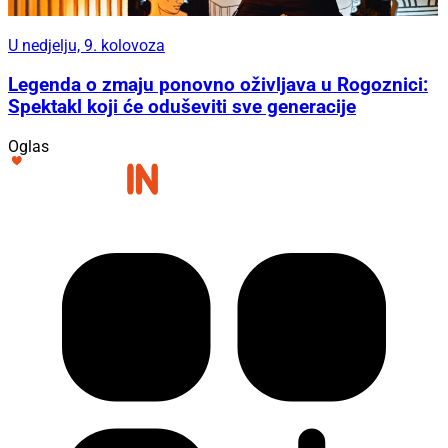
U nedjelju, 9. kolovoza
Legenda o zmaju ponovno oživljava u Rogoznici:
Spektakl koji će oduševiti sve generacije
Oglas