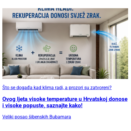
Što se događa kad klima radi, a prozori su zatvoreni?
Ovog ljeta visoke temperature u Hrvatskoj donose
i visoke popuste, saznajte kako!
Veliki posao šibenskih Bubamara