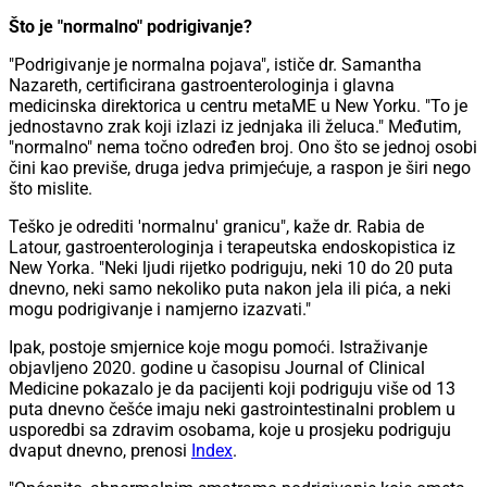
Što je "normalno" podrigivanje?
"Podrigivanje je normalna pojava", ističe dr. Samantha
Nazareth, certificirana gastroenterologinja i glavna
medicinska direktorica u centru metaME u New Yorku. "To je
jednostavno zrak koji izlazi iz jednjaka ili želuca." Međutim,
"normalno" nema točno određen broj. Ono što se jednoj osobi
čini kao previše, druga jedva primjećuje, a raspon je širi nego
što mislite.
Teško je odrediti 'normalnu' granicu", kaže dr. Rabia de
Latour, gastroenterologinja i terapeutska endoskopistica iz
New Yorka. "Neki ljudi rijetko podriguju, neki 10 do 20 puta
dnevno, neki samo nekoliko puta nakon jela ili pića, a neki
mogu podrigivanje i namjerno izazvati."
Ipak, postoje smjernice koje mogu pomoći. Istraživanje
objavljeno 2020. godine u časopisu Journal of Clinical
Medicine pokazalo je da pacijenti koji podriguju više od 13
puta dnevno češće imaju neki gastrointestinalni problem u
usporedbi sa zdravim osobama, koje u prosjeku podriguju
dvaput dnevno, prenosi
Index
.