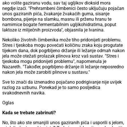
ako volite gaziranu vodu, sav taj ugljikov dioksid mora
negdje izaći. "Prehrambeni čimbenici često uključuju pojačan
unos gaziranih pića, žvakanje žvakaćih guma, sisanje
bombona, pijenje na slamku, masnu ili prženu hranu te
namirnice bogate fermentabilnim ugljikohidratima, poput
laktoze iz mliječnih proizvoda", objasnila je Ivanina.
Nekoliko životnih čimbenika može tiho pridonijeti problemu.
Stres i tjeskoba mogu povećati količinu zraka koju progutate
tijekom dana, dok pogrbljeno držanje ili ležanje odmah nakon
jela može otežati prolazak plinova kroz vaš sustav. "Stres i
tjeskoba mogu pridonijeti problemu", napomenula je
Nazareth. "Također, pogrbljeno držanje ili ležanje neposredno
nakon jela može zarobiti plinove u sustavu."
Sve to znači da iznenadno pojačano podrigivanje nije uvijek
razlog za uzbunu. Ponekad je to samo posljedica
svakodnevnih navika.
Oglas
Kada se trebate zabrinuti?
No, što ako ste smanjili unos gaziranih pića i usporili s jelom,