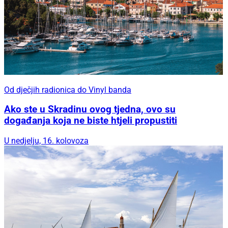
Od dječjih radionica do Vinyl banda
Ako ste u Skradinu ovog tjedna, ovo su
događanja koja ne biste htjeli propustiti
U nedjelju, 16. kolovoza