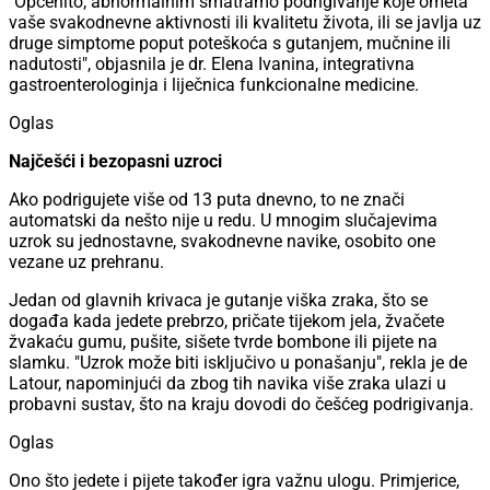
"Općenito, abnormalnim smatramo podrigivanje koje ometa
vaše svakodnevne aktivnosti ili kvalitetu života, ili se javlja uz
druge simptome poput poteškoća s gutanjem, mučnine ili
nadutosti", objasnila je dr. Elena Ivanina, integrativna
gastroenterologinja i liječnica funkcionalne medicine.
Oglas
Najčešći i bezopasni uzroci
Ako podrigujete više od 13 puta dnevno, to ne znači
automatski da nešto nije u redu. U mnogim slučajevima
uzrok su jednostavne, svakodnevne navike, osobito one
vezane uz prehranu.
Jedan od glavnih krivaca je gutanje viška zraka, što se
događa kada jedete prebrzo, pričate tijekom jela, žvačete
žvakaću gumu, pušite, sišete tvrde bombone ili pijete na
slamku. "Uzrok može biti isključivo u ponašanju", rekla je de
Latour, napominjući da zbog tih navika više zraka ulazi u
probavni sustav, što na kraju dovodi do češćeg podrigivanja.
Oglas
Ono što jedete i pijete također igra važnu ulogu. Primjerice,