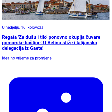
U nedjelju, 16. kolovoza
Regata 'Za dušu i tilo' ponovno okuplja čuvare
pomorske baštine: U Betinu stiže i talijanska
delegacija iz Gaete!
Idealno vrijeme za promjene