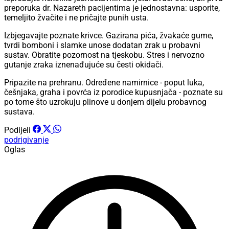
preporuka dr. Nazareth pacijentima je jednostavna: usporite,
temeljito žvačite i ne pričajte punih usta.
Izbjegavajte poznate krivce. Gazirana pića, žvakaće gume,
tvrdi bomboni i slamke unose dodatan zrak u probavni
sustav. Obratite pozornost na tjeskobu. Stres i nervozno
gutanje zraka iznenađujuće su česti okidači.
Pripazite na prehranu. Određene namirnice - poput luka,
češnjaka, graha i povrća iz porodice kupusnjača - poznate su
po tome što uzrokuju plinove u donjem dijelu probavnog
sustava.
Podijeli
podrigivanje
Oglas