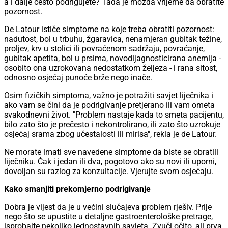
a i dalje često podrigujete? Tada je možda vrijeme da obratite
pozornost.
De Latour ističe simptome na koje treba obratiti pozornost:
nadutost, bol u trbuhu, žgaravica, nenamjeran gubitak težine,
proljev, krv u stolici ili povraćenom sadržaju, povraćanje,
gubitak apetita, bol u prsima, novodijagnosticirana anemija -
osobito ona uzrokovana nedostatkom željeza - i rana sitost,
odnosno osjećaj punoće brže nego inače.
Osim fizičkih simptoma, važno je potražiti savjet liječnika i
ako vam se čini da je podrigivanje pretjerano ili vam ometa
svakodnevni život. "Problem nastaje kada to smeta pacijentu,
bilo zato što je prečesto i nekontrolirano, ili zato što uzrokuje
osjećaj srama zbog učestalosti ili mirisa", rekla je de Latour.
Ne morate imati sve navedene simptome da biste se obratili
liječniku. Čak i jedan ili dva, pogotovo ako su novi ili uporni,
dovoljan su razlog za konzultacije. Vjerujte svom osjećaju.
Kako smanjiti prekomjerno podrigivanje
Dobra je vijest da je u većini slučajeva problem rješiv. Prije
nego što se upustite u detaljne gastroenterološke pretrage,
isprobajte nekoliko jednostavnih savjeta. Zvuči očito, ali prva