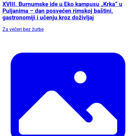
XVIII. Burnumske ide u Eko kampusu „Krka“ u
Puljanima – dan posvećen rimskoj baštini,
gastronomiji i učenju kroz doživljaj
Za večeri bez žurbe