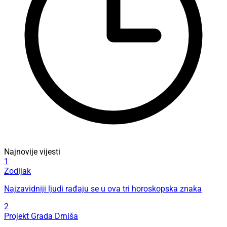
Najnovije vijesti
1
Zodijak
Najzavidniji ljudi rađaju se u ova tri horoskopska znaka
2
Projekt Grada Drniša