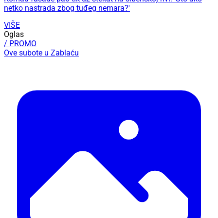
netko nastrada zbog tuđeg nemara?'
VIŠE
Oglas
/ PROMO
Ove subote u Zablaću