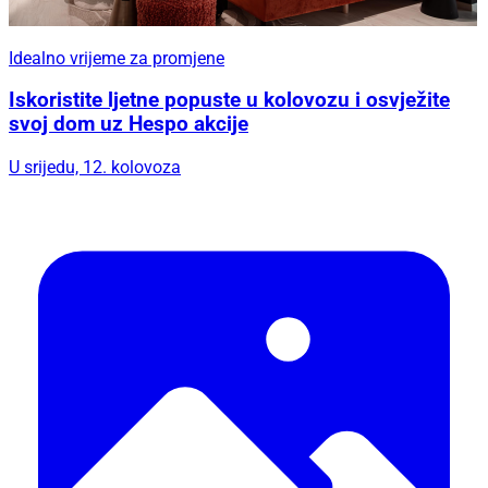
Idealno vrijeme za promjene
Iskoristite ljetne popuste u kolovozu i osvježite
svoj dom uz Hespo akcije
U srijedu, 12. kolovoza