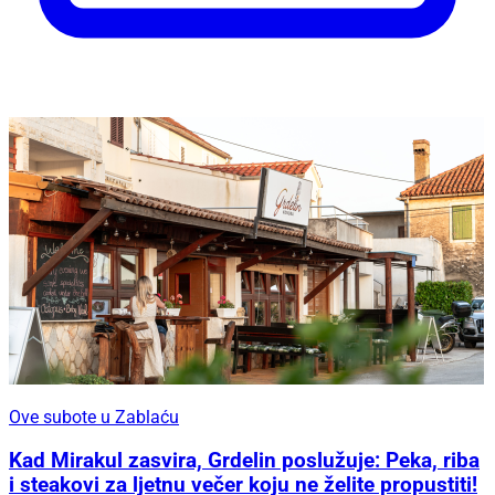
Ove subote u Zablaću
Kad Mirakul zasvira, Grdelin poslužuje: Peka, riba
i steakovi za ljetnu večer koju ne želite propustiti!