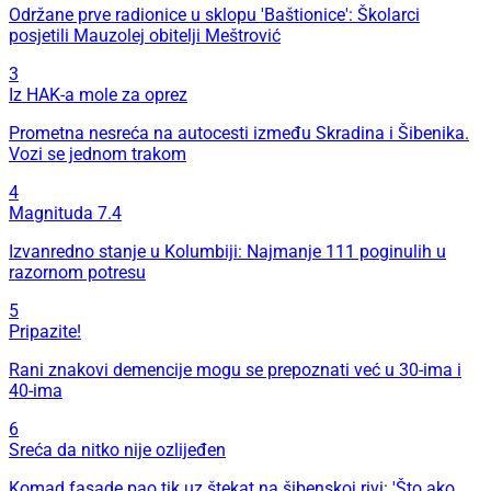
Održane prve radionice u sklopu 'Baštionice': Školarci
posjetili Mauzolej obitelji Meštrović
3
Iz HAK-a mole za oprez
Prometna nesreća na autocesti između Skradina i Šibenika.
Vozi se jednom trakom
4
Magnituda 7.4
Izvanredno stanje u Kolumbiji: Najmanje 111 poginulih u
razornom potresu
5
Pripazite!
Rani znakovi demencije mogu se prepoznati već u 30-ima i
40-ima
6
Sreća da nitko nije ozlijeđen
Komad fasade pao tik uz štekat na šibenskoj rivi: 'Što ako