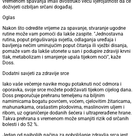
vremenom spavanja imali dvostruko veću vjerojatnost da će
doživjeti ozbiljan srčani događaj.
Oglas
Nakon što odredite vrijeme za spavanje, stvaranje ugodne
rutine može vam pomoći da lakše zaspite. "Jednostavna
rutina, poput prigušivanja svjetla, odlaganja uređaja i
bavljenja nečim umirujućim poput čitanja ili vježbi disanja,
pomaže vam da lakše utonete u san i podupire zdraviji krvni
tlak, metabolizam i smanjenje upala tijekom noći", kaže
Doss.
Dodatni savjeti za zdravije srce
Iako vaše večernje navike mogu potaknuti noć odmora i
oporavka, svoje srce možete podržavati tijekom cijelog dana.
Doss preporučuje prehranu temeljenu na biljnim
namirnicama bogatu povrćem, voćem, cjelovitim žitaricama,
mahunarkama, orašastim plodovima, maslinovim uljem i
ribom, uz ograničenje dodanih šećera i ultraprerađene hrane.
Takva prehrana s vremenom može smanjiti rizik od srčanih
bolesti i do 52 %.
Jedan od najboljih načina za poboljšanje zdravlja srca jest