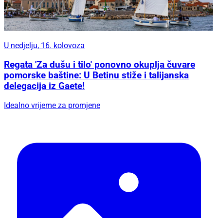
U nedjelju, 16. kolovoza
Regata 'Za dušu i tilo' ponovno okuplja čuvare
pomorske baštine: U Betinu stiže i talijanska
delegacija iz Gaete!
Idealno vrijeme za promjene