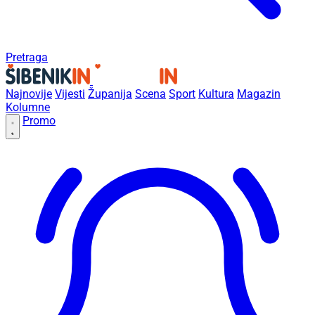
Pretraga
Najnovije
Vijesti
Županija
Scena
Sport
Kultura
Magazin
Kolumne
Promo