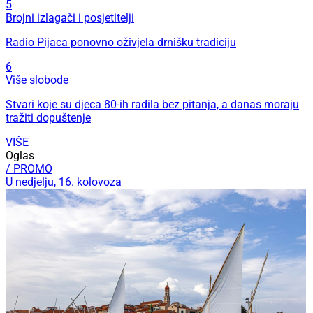
5
Brojni izlagači i posjetitelji
Radio Pijaca ponovno oživjela drnišku tradiciju
6
Više slobode
Stvari koje su djeca 80-ih radila bez pitanja, a danas moraju
tražiti dopuštenje
VIŠE
Oglas
/ PROMO
U nedjelju, 16. kolovoza