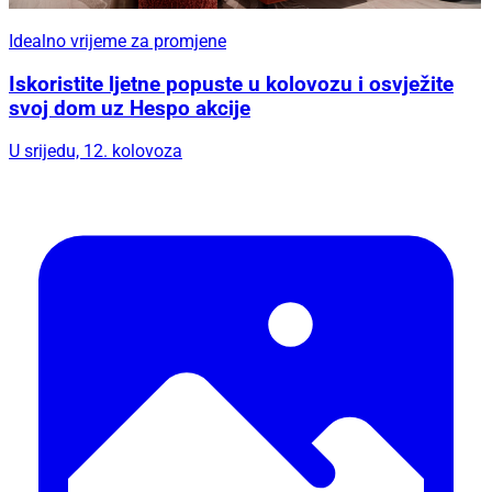
Idealno vrijeme za promjene
Iskoristite ljetne popuste u kolovozu i osvježite
svoj dom uz Hespo akcije
U srijedu, 12. kolovoza