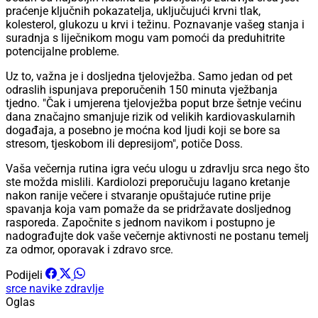
praćenje ključnih pokazatelja, uključujući krvni tlak,
kolesterol, glukozu u krvi i težinu. Poznavanje vašeg stanja i
suradnja s liječnikom mogu vam pomoći da preduhitrite
potencijalne probleme.
Uz to, važna je i dosljedna tjelovježba. Samo jedan od pet
odraslih ispunjava preporučenih 150 minuta vježbanja
tjedno. "Čak i umjerena tjelovježba poput brze šetnje većinu
dana značajno smanjuje rizik od velikih kardiovaskularnih
događaja, a posebno je moćna kod ljudi koji se bore sa
stresom, tjeskobom ili depresijom", potiče Doss.
Vaša večernja rutina igra veću ulogu u zdravlju srca nego što
ste možda mislili. Kardiolozi preporučuju lagano kretanje
nakon ranije večere i stvaranje opuštajuće rutine prije
spavanja koja vam pomaže da se pridržavate dosljednog
rasporeda. Započnite s jednom navikom i postupno je
nadograđujte dok vaše večernje aktivnosti ne postanu temelj
za odmor, oporavak i zdravo srce.
Podijeli
srce
navike
zdravlje
Oglas