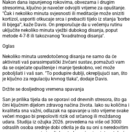
Nakon dana ispunjenog rokovima, obvezama i drugim
stresorima, ključno je navečer odvojiti vrijeme za opuštanje.
"Čak i nekoliko minuta svjesnosti ili meditacije može sniziti
kortizol, usporiti otkucaje srca i prebaciti tijelo iz stanja 'borbe
ili bijega'", kaže Davis. On preporučuje da u večernju rutinu
uključite nekoliko minuta vježbi dubokog disanja, poput
metode 4-7-8 ili takozvanog "kvadratnog disanja".
Oglas
Nekoliko minuta usredotočenog disanja ne samo da će
aktivirati vaš parasimpatički živčani sustav, pomažući vam
da se osjećate opuštenije i manje tjeskobno, već može
poboljšati i vaš san. "To podupire dublji, okrepljujući san, što
je ključno za regulaciju krvnog tlaka", dodaje Davis.
Držite se dosljednog vremena spavanja
San je prilika tijela da se oporavi od dnevnih stresora, što ga
čini ključnim dijelom zdravog načina života. Iako su količina i
kvaliteta sna važni, odlazak na spavanje u isto vrijeme svake
večeri mogao bi prepoloviti rizik od srčanog ili moždanog
udara. Studija iz ožujka 2026. provedena na više od 3000
odraslih osoba srednje dobi otkrila je da su oni s neredovitim