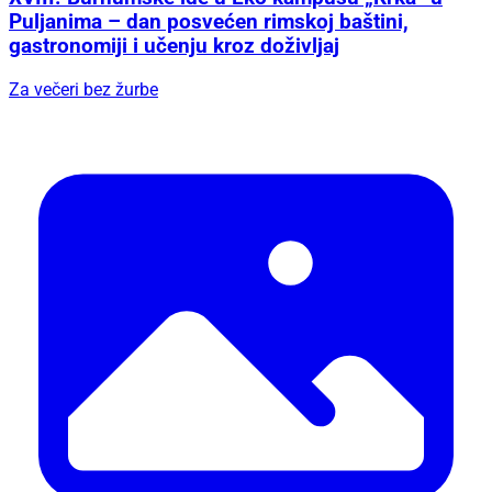
Puljanima – dan posvećen rimskoj baštini,
gastronomiji i učenju kroz doživljaj
Za večeri bez žurbe