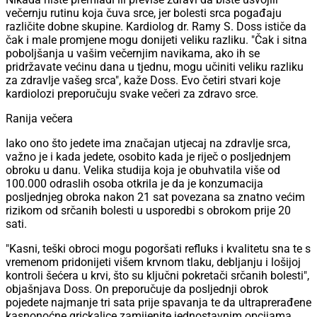
večernju rutinu koja čuva srce, jer bolesti srca pogađaju
različite dobne skupine. Kardiolog dr. Ramy S. Doss ističe da
čak i male promjene mogu donijeti veliku razliku. "Čak i sitna
poboljšanja u vašim večernjim navikama, ako ih se
pridržavate većinu dana u tjednu, mogu učiniti veliku razliku
za zdravlje vašeg srca", kaže Doss. Evo četiri stvari koje
kardiolozi preporučuju svake večeri za zdravo srce.
Ranija večera
Iako ono što jedete ima značajan utjecaj na zdravlje srca,
važno je i kada jedete, osobito kada je riječ o posljednjem
obroku u danu. Velika studija koja je obuhvatila više od
100.000 odraslih osoba otkrila je da je konzumacija
posljednjeg obroka nakon 21 sat povezana sa znatno većim
rizikom od srčanih bolesti u usporedbi s obrokom prije 20
sati.
"Kasni, teški obroci mogu pogoršati refluks i kvalitetu sna te s
vremenom pridonijeti višem krvnom tlaku, debljanju i lošijoj
kontroli šećera u krvi, što su ključni pokretači srčanih bolesti",
objašnjava Doss. On preporučuje da posljednji obrok
pojedete najmanje tri sata prije spavanja te da ultraprerađene
kasnonoćne grickalice zamijenite jednostavnim opcijama