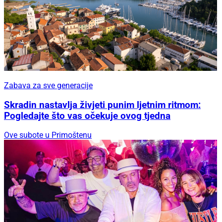
Zabava za sve generacije
Skradin nastavlja živjeti punim ljetnim ritmom:
Pogledajte što vas očekuje ovog tjedna
Ove subote u Primoštenu