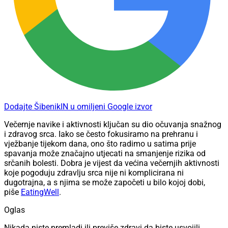
Dodajte ŠibenikIN u omiljeni Google izvor
Večernje navike i aktivnosti ključan su dio očuvanja snažnog
i zdravog srca. Iako se često fokusiramo na prehranu i
vježbanje tijekom dana, ono što radimo u satima prije
spavanja može značajno utjecati na smanjenje rizika od
srčanih bolesti. Dobra je vijest da većina večernjih aktivnosti
koje pogoduju zdravlju srca nije ni komplicirana ni
dugotrajna, a s njima se može započeti u bilo kojoj dobi,
piše
EatingWell
.
Oglas
Nikada niste premladi ili previše zdravi da biste usvojili