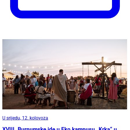
U srijedu, 12. kolovoza
XVIII. Burnumske ide u Eko kampusu „Krka“ u