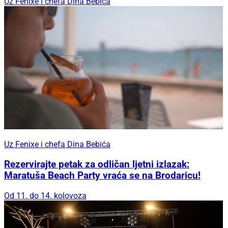
Uz Fenixe i chefa Dina Bebića
Uz Fenixe i chefa Dina Bebića
Rezervirajte petak za odličan ljetni izlazak:
Maratuša Beach Party vraća se na Brodaricu!
Od 11. do 14. kolovoza