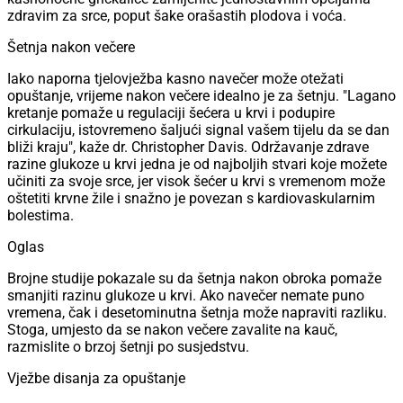
zdravim za srce, poput šake orašastih plodova i voća.
Šetnja nakon večere
Iako naporna tjelovježba kasno navečer može otežati
opuštanje, vrijeme nakon večere idealno je za šetnju. "Lagano
kretanje pomaže u regulaciji šećera u krvi i podupire
cirkulaciju, istovremeno šaljući signal vašem tijelu da se dan
bliži kraju", kaže dr. Christopher Davis. Održavanje zdrave
razine glukoze u krvi jedna je od najboljih stvari koje možete
učiniti za svoje srce, jer visok šećer u krvi s vremenom može
oštetiti krvne žile i snažno je povezan s kardiovaskularnim
bolestima.
Oglas
Brojne studije pokazale su da šetnja nakon obroka pomaže
smanjiti razinu glukoze u krvi. Ako navečer nemate puno
vremena, čak i desetominutna šetnja može napraviti razliku.
Stoga, umjesto da se nakon večere zavalite na kauč,
razmislite o brzoj šetnji po susjedstvu.
Vježbe disanja za opuštanje