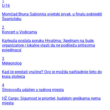
1
U-16
Momčad Bruna Sabionija svjetski prvak, u finalu pobijedili
Španjolsku
2
Koncert u Vodicama
Karleuša poslala poruku Hrvatima: 'Apeliram na ljude,
organizatore i lokalne vlasti da ne podliježu pritiscima
pojedinaca'
3
Meteorolog
Kad će prestati vrućine? Ovo je možda najhladnije ljeto do
kraja stoljeća
4
Strojovođa udaljen s radnog mjesta
HŽ Cargo: Sigurnost je prioritet, ljudskim greškama nema
mjesta