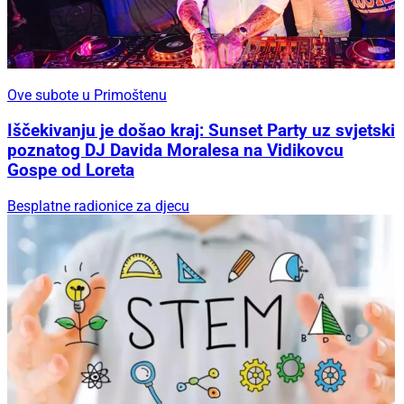
Ove subote u Primoštenu
Iščekivanju je došao kraj: Sunset Party uz svjetski
poznatog DJ Davida Moralesa na Vidikovcu
Gospe od Loreta
Besplatne radionice za djecu