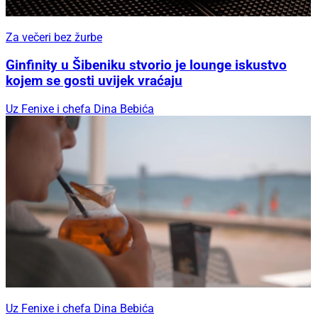
Za večeri bez žurbe
Ginfinity u Šibeniku stvorio je lounge iskustvo
kojem se gosti uvijek vraćaju
Uz Fenixe i chefa Dina Bebića
Uz Fenixe i chefa Dina Bebića