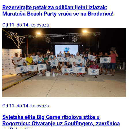
Rezervirajte petak za odličan ljetni izlazak:
Maratuša Beach Party vraća se na Brodaricu!
Od 11. do 14. kolovoza
Od 11. do 14. kolovoza
Svjetska elita Big Game ribolova stiže u
Rogoznicu: Otvaranje uz Soulfingers, završnica