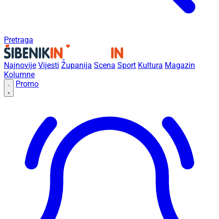
Pretraga
Najnovije
Vijesti
Županija
Scena
Sport
Kultura
Magazin
Kolumne
Promo