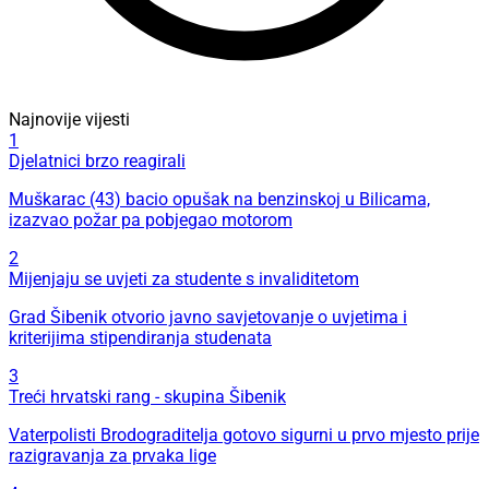
Najnovije vijesti
1
Djelatnici brzo reagirali
Muškarac (43) bacio opušak na benzinskoj u Bilicama,
izazvao požar pa pobjegao motorom
2
Mijenjaju se uvjeti za studente s invaliditetom
Grad Šibenik otvorio javno savjetovanje o uvjetima i
kriterijima stipendiranja studenata
3
Treći hrvatski rang - skupina Šibenik
Vaterpolisti Brodograditelja gotovo sigurni u prvo mjesto prije
razigravanja za prvaka lige