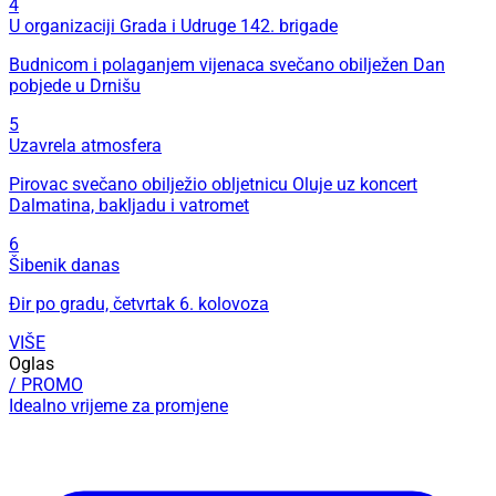
4
U organizaciji Grada i Udruge 142. brigade
Budnicom i polaganjem vijenaca svečano obilježen Dan
pobjede u Drnišu
5
Uzavrela atmosfera
Pirovac svečano obilježio obljetnicu Oluje uz koncert
Dalmatina, bakljadu i vatromet
6
Šibenik danas
Đir po gradu, četvrtak 6. kolovoza
VIŠE
Oglas
/ PROMO
Idealno vrijeme za promjene