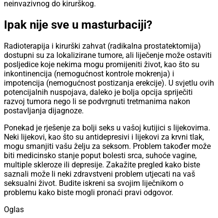
neinvazivnog do kirurškog.
Ipak nije sve u masturbaciji?
Radioterapija i kirurški zahvat (radikalna prostatektomija)
dostupni su za lokalizirane tumore, ali liječenje može ostaviti
posljedice koje nekima mogu promijeniti život, kao što su
inkontinencija (nemogućnost kontrole mokrenja) i
impotencija (nemogućnost postizanja erekcije). U svjetlu ovih
potencijalnih nuspojava, daleko je bolja opcija spriječiti
razvoj tumora nego li se podvrgnuti tretmanima nakon
postavljanja dijagnoze.
Ponekad je rješenje za bolji seks u vašoj kutijici s lijekovima.
Neki lijekovi, kao što su antidepresivi i lijekovi za krvni tlak,
mogu smanjiti vašu želju za seksom. Problem također može
biti medicinsko stanje poput bolesti srca, suhoće vagine,
multiple skleroze ili depresije. Zakažite pregled kako biste
saznali može li neki zdravstveni problem utjecati na vaš
seksualni život. Budite iskreni sa svojim liječnikom o
problemu kako biste mogli pronaći pravi odgovor.
Oglas