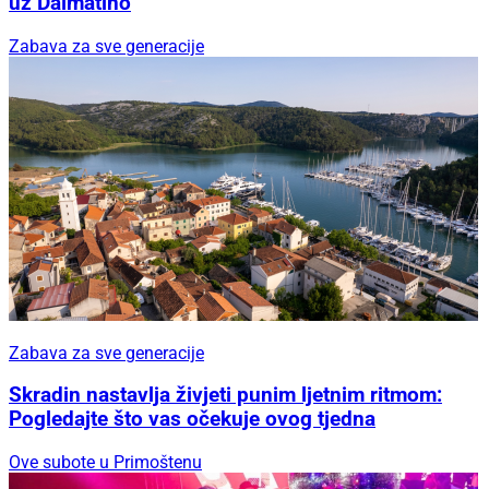
uz Dalmatino
Zabava za sve generacije
Zabava za sve generacije
Skradin nastavlja živjeti punim ljetnim ritmom:
Pogledajte što vas očekuje ovog tjedna
Ove subote u Primoštenu