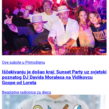
Ove subote u Primoštenu
Iščekivanju je došao kraj: Sunset Party uz svjetski
poznatog DJ Davida Moralesa na Vidikovcu
Gospe od Loreta
Besplatne radionice za djecu