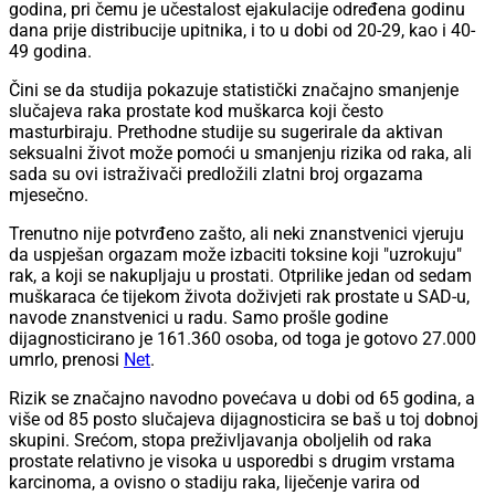
godina, pri čemu je učestalost ejakulacije određena godinu
dana prije distribucije upitnika, i to u dobi od 20-29, kao i 40-
49 godina.
Čini se da studija pokazuje statistički značajno smanjenje
slučajeva raka prostate kod muškarca koji često
masturbiraju. Prethodne studije su sugerirale da aktivan
seksualni život može pomoći u smanjenju rizika od raka, ali
sada su ovi istraživači predložili zlatni broj orgazama
mjesečno.
Trenutno nije potvrđeno zašto, ali neki znanstvenici vjeruju
da uspješan orgazam može izbaciti toksine koji "uzrokuju"
rak, a koji se nakupljaju u prostati. Otprilike jedan od sedam
muškaraca će tijekom života doživjeti rak prostate u SAD-u,
navode znanstvenici u radu. Samo prošle godine
dijagnosticirano je 161.360 osoba, od toga je gotovo 27.000
umrlo, prenosi
Net
.
Rizik se značajno navodno povećava u dobi od 65 godina, a
više od 85 posto slučajeva dijagnosticira se baš u toj dobnoj
skupini. Srećom, stopa preživljavanja oboljelih od raka
prostate relativno je visoka u usporedbi s drugim vrstama
karcinoma, a ovisno o stadiju raka, liječenje varira od