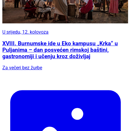
U srijedu, 12. kolovoza
XVIII. Burnumske ide u Eko kampusu „Krka“ u
Puljanima – dan posvećen rimskoj baštini,
gastronomiji i učenju kroz doživljaj
Za večeri bez žurbe