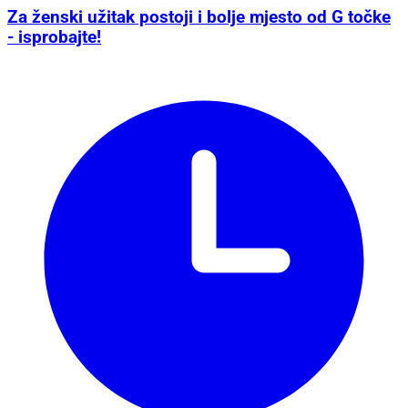
Za ženski užitak postoji i bolje mjesto od G točke
- isprobajte!