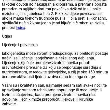
također dovodi do nakupljanja kilograma, a prehrana bogata
prerađenim ugljikohidratima povećava rizik od inzulinske
rezistencije i dijabetesa tipa 2. Rizik za dijete povećava se i
ako je majka tijekom trudnoće pušila ili bila pretila. Konačno,
sjedilački način života jedan je od ključnih čimbenika rizika,
prenosi
Index
.
Oglas
Liječenje i prevencija
Iako genetika može stvoriti predispoziciju za pretilost, postoje
načini za liječenje i sprječavanje neželjenog debljanja.
Liječenje uključuje promjene životnih navika poput
uravnotežene prehrane, za koju se preporučuje suradnja s
nutricionistom, te redovite tjelovježbe, a cilj je oko 150 minuta
aerobne aktivnosti tjedno uz dva dana treninga snage.
Važni su i kvalitetan san, najmanje sedam sati svake noći, te
upravljanje stresom tehnikama poput joge ili meditacije. U
težim slučajevima, kada promjene životnih navika nisu
dovoljne, liječnik može preporučiti lijekove ili kirurške
zahvate.