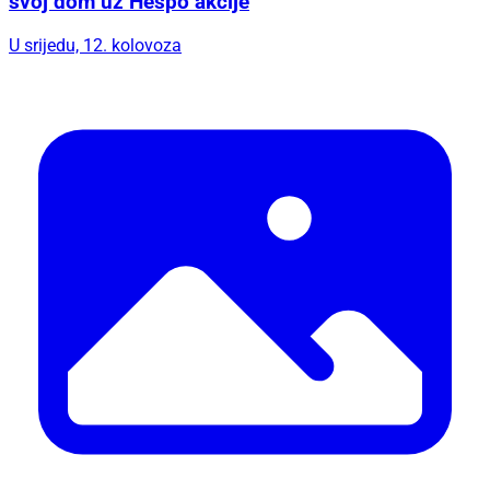
svoj dom uz Hespo akcije
U srijedu, 12. kolovoza