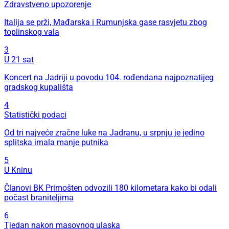
Zdravstveno upozorenje
Italija se prži, Mađarska i Rumunjska gase rasvjetu zbog
toplinskog vala
3
U 21 sat
Koncert na Jadriji u povodu 104. rođendana najpoznatijeg
gradskog kupališta
4
Statistički podaci
Od tri najveće zračne luke na Jadranu, u srpnju je jedino
splitska imala manje putnika
5
U Kninu
Članovi BK Primošten odvozili 180 kilometara kako bi odali
počast braniteljima
6
Tjedan nakon masovnog ulaska