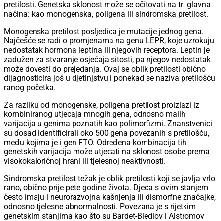
pretilosti. Genetska sklonost može se očitovati na tri glavna
načina: kao monogenska, poligena ili sindromska pretilost.
Monogenska pretilost posljedica je mutacije jednog gena.
Najčešće se radi o promjenama na genu LEPR, koje uzrokuju
nedostatak hormona leptina ili njegovih receptora. Leptin je
zadužen za stvaranje osjećaja sitosti, pa njegov nedostatak
može dovesti do prejedanja. Ovaj se oblik pretilosti obično
dijagnosticira još u djetinjstvu i ponekad se naziva pretilošću
ranog početka.
Za razliku od monogenske, poligena pretilost proizlazi iz
kombiniranog utjecaja mnogih gena, odnosno malih
varijacija u genima poznatih kao polimorfizmi. Znanstvenici
su dosad identificirali oko 500 gena povezanih s pretilošću,
među kojima je i gen FTO. Određena kombinacija tih
genetskih varijacija može utjecati na sklonost osobe prema
visokokaloričnoj hrani ili tjelesnoj neaktivnosti.
Sindromska pretilost težak je oblik pretilosti koji se javlja vrlo
rano, obično prije pete godine života. Djeca s ovim stanjem
često imaju i neurorazvojna kašnjenja ili dismorfne značajke,
odnosno tjelesne abnormalnosti. Povezana je s rijetkim
genetskim stanjima kao što su Bardet-Biedlov i Alstromov