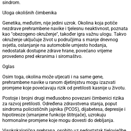
sindrom.
Uloga okolišnih čimbenika
Genetika, međutim, nije jedini uzrok. Okolina koja potiče
nezdrave prehrambene navike i tjelesnu neaktivnost, poznata
kao "obezogeno okruženje", također igra važnu ulogu. Takvo
okruženje uključuje život u područjima s manje dnevnog
svjetla, oslanjanje na automobile umjesto hodanja,
nedostatak dostupne zdrave hrane, povećano vrijeme
provedeno pred ekranima i siromaštvo.
Oglas
Osim toga, okolina može utjecati i na same gene,
prehrambene navike u ranom djetinjstvu mogu izazvati
promjene koje povećavaju rizik od pretilosti kasnije u životu.
Postoje i brojni drugi međusobno povezani čimbenici rizika
za razvoj pretilosti. Određena zdravstvena stanja, poput
sindroma policističnih jajnika (PCOS), dijabetesa, depresije i
hipotireoze (smanjene funkcije štitnjače), uzrokuju
hormonalne promjene koje mogu dovesti do debljanja.
Visokokalorična prehrana, osobito uz nedostatak tjelovježbe,