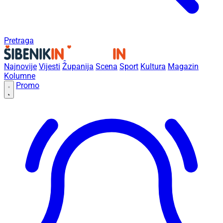
Pretraga
Najnovije
Vijesti
Županija
Scena
Sport
Kultura
Magazin
Kolumne
Promo