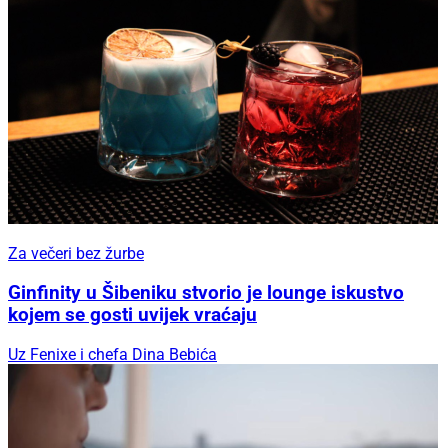
Za večeri bez žurbe
Ginfinity u Šibeniku stvorio je lounge iskustvo
kojem se gosti uvijek vraćaju
Uz Fenixe i chefa Dina Bebića