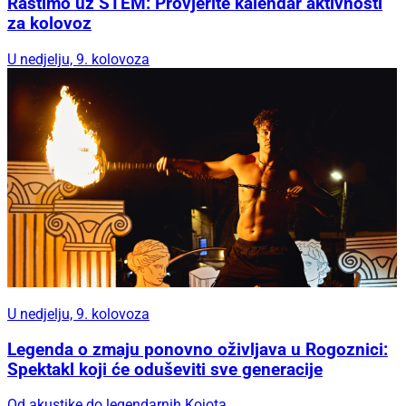
Rastimo uz STEM: Provjerite kalendar aktivnosti
za kolovoz
U nedjelju, 9. kolovoza
U nedjelju, 9. kolovoza
Legenda o zmaju ponovno oživljava u Rogoznici:
Spektakl koji će oduševiti sve generacije
Od akustike do legendarnih Kojota