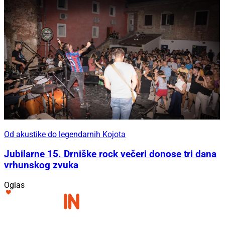
Od akustike do legendarnih Kojota
Jubilarne 15. Drniške rock večeri donose tri dana
vrhunskog zvuka
Oglas