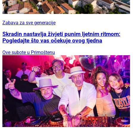
Zabava za sve generacije
Skradin nastavlja živjeti punim ljetnim ritmom:
Pogledajte što vas očekuje ovog tjedna
Ove subote u Primoštenu