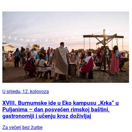
U srijedu, 12. kolovoza
XVIII. Burnumske ide u Eko kampusu „Krka“ u
Puljanima – dan posvećen rimskoj baštini,
gastronomiji i učenju kroz doživljaj
Za večeri bez žurbe