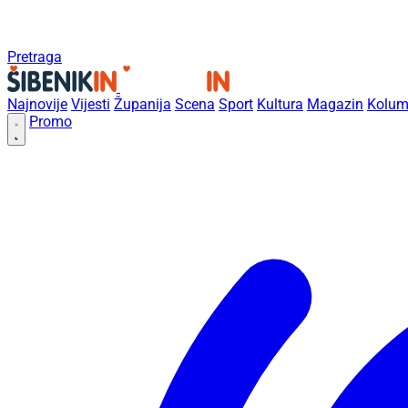
Pretraga
Najnovije
Vijesti
Županija
Scena
Sport
Kultura
Magazin
Kolum
Promo