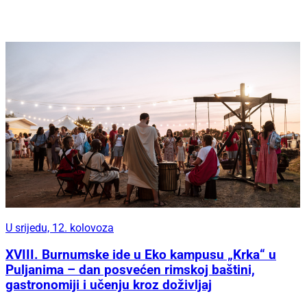
U srijedu, 12. kolovoza
XVIII. Burnumske ide u Eko kampusu „Krka“ u
Puljanima – dan posvećen rimskoj baštini,
gastronomiji i učenju kroz doživljaj