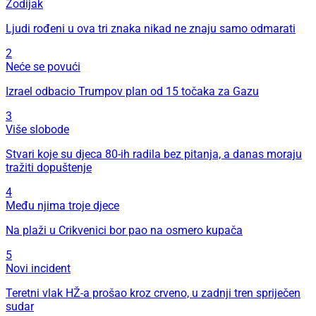
Zodijak
Ljudi rođeni u ova tri znaka nikad ne znaju samo odmarati
2
Neće se povući
Izrael odbacio Trumpov plan od 15 točaka za Gazu
3
Više slobode
Stvari koje su djeca 80-ih radila bez pitanja, a danas moraju
tražiti dopuštenje
4
Među njima troje djece
Na plaži u Crikvenici bor pao na osmero kupača
5
Novi incident
Teretni vlak HŽ-a prošao kroz crveno, u zadnji tren spriječen
sudar