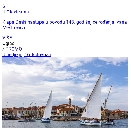
6
U Otavicama
Klapa Drniš nastupa u povodu 143. godišnjice rođenja Ivana
Meštrovića
VIŠE
Oglas
/ PROMO
U nedjelju, 16. kolovoza