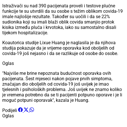
Istraživači su nad 390 pacijenata proveli i testove plućne
funkcije te su utvrdili da su osobe s težim oblikom covida-19
imale najlošije rezultate. Također su uočili i da se 22%
sudionika koji su imali blaži oblik covida smanjio protok
kisika između pluća i krvotoka, iako su samostalno disali
tijekom hospitalizacije.
Koautorica studije Lixue Huang je naglasila je da njihova
studija pokazuje da je vrijeme oporavka kod oboljelih od
covida-19 još nejasno i da se razlikuje od osobe do osobe.
Oglas
"Najviše me brine nepoznata budućnost oporavka ovih
pacijenata. Šest mjeseci nakon pojave prvih simptoma,
značajan dio oboljelih od covida-19 još uvijek je imao
tjelesnih i psiholoških problema. Još uvijek ne znamo koliko
je vremena potrebno da se ti pacijenti potpuno oporave i je li
moguć potpuni oporavak", kazala je Huang.
Podijeli
Oglas