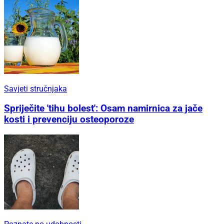
Savjeti stručnjaka
Spriječite 'tihu bolest': Osam namirnica za jače
kosti i prevenciju osteoporoze