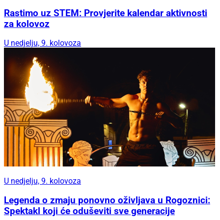
Rastimo uz STEM: Provjerite kalendar aktivnosti
za kolovoz
U nedjelju, 9. kolovoza
U nedjelju, 9. kolovoza
Legenda o zmaju ponovno oživljava u Rogoznici:
Spektakl koji će oduševiti sve generacije