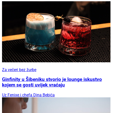
Za večeri bez žurbe
Ginfinity u Šibeniku stvorio je lounge iskustvo
kojem se gosti uvijek vraćaju
Uz Fenixe i chefa Dina Bebića