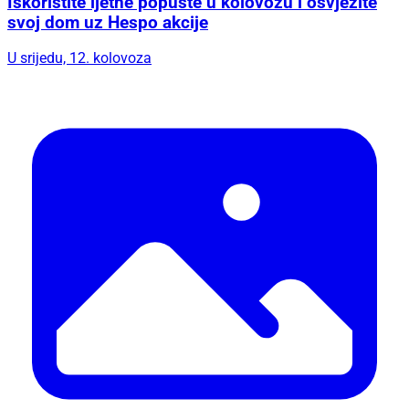
Iskoristite ljetne popuste u kolovozu i osvježite
svoj dom uz Hespo akcije
U srijedu, 12. kolovoza