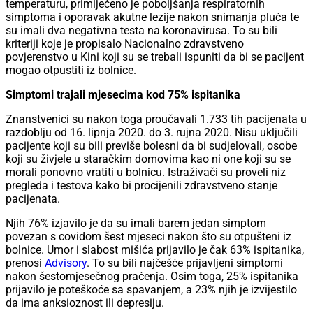
temperaturu, primijećeno je poboljšanja respiratornih
simptoma i oporavak akutne lezije nakon snimanja pluća te
su imali dva negativna testa na koronavirusa. To su bili
kriteriji koje je propisalo Nacionalno zdravstveno
povjerenstvo u Kini koji su se trebali ispuniti da bi se pacijent
mogao otpustiti iz bolnice.
Simptomi trajali mjesecima kod 75% ispitanika
Znanstvenici su nakon toga proučavali 1.733 tih pacijenata u
razdoblju od 16. lipnja 2020. do 3. rujna 2020. Nisu uključili
pacijente koji su bili previše bolesni da bi sudjelovali, osobe
koji su živjele u staračkim domovima kao ni one koji su se
morali ponovno vratiti u bolnicu. Istraživači su proveli niz
pregleda i testova kako bi procijenili zdravstveno stanje
pacijenata.
Njih 76% izjavilo je da su imali barem jedan simptom
povezan s covidom šest mjeseci nakon što su otpušteni iz
bolnice. Umor i slabost mišića prijavilo je čak 63% ispitanika,
prenosi
Advisory
. To su bili najčešće prijavljeni simptomi
nakon šestomjesečnog praćenja. Osim toga, 25% ispitanika
prijavilo je poteškoće sa spavanjem, a 23% njih je izvijestilo
da ima anksioznost ili depresiju.