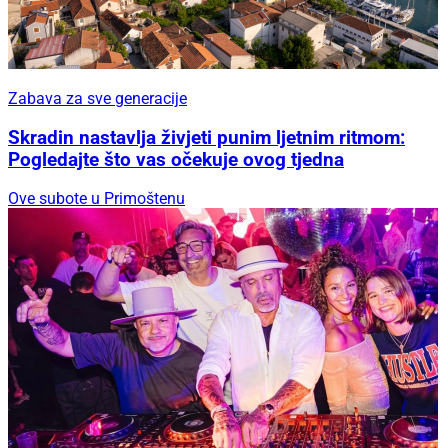
Zabava za sve generacije
Skradin nastavlja živjeti punim ljetnim ritmom:
Pogledajte što vas očekuje ovog tjedna
Ove subote u Primoštenu