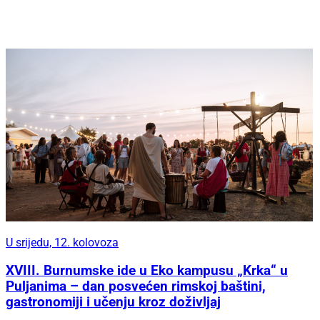
U srijedu, 12. kolovoza
XVIII. Burnumske ide u Eko kampusu „Krka“ u
Puljanima – dan posvećen rimskoj baštini,
gastronomiji i učenju kroz doživljaj