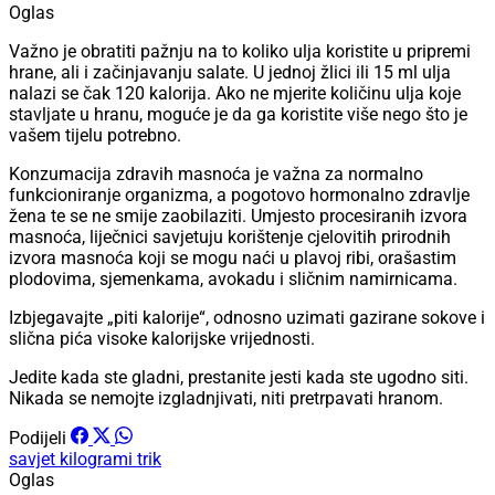
Oglas
Važno je obratiti pažnju na to koliko ulja koristite u pripremi
hrane, ali i začinjavanju salate. U jednoj žlici ili 15 ml ulja
nalazi se čak 120 kalorija. Ako ne mjerite količinu ulja koje
stavljate u hranu, moguće je da ga koristite više nego što je
vašem tijelu potrebno.
Konzumacija zdravih masnoća je važna za normalno
funkcioniranje organizma, a pogotovo hormonalno zdravlje
žena te se ne smije zaobilaziti. Umjesto procesiranih izvora
masnoća, liječnici savjetuju korištenje cjelovitih prirodnih
izvora masnoća koji se mogu naći u plavoj ribi, orašastim
plodovima, sjemenkama, avokadu i sličnim namirnicama.
Izbjegavajte „piti kalorije“, odnosno uzimati gazirane sokove i
slična pića visoke kalorijske vrijednosti.
Jedite kada ste gladni, prestanite jesti kada ste ugodno siti.
Nikada se nemojte izgladnjivati, niti pretrpavati hranom.
Podijeli
savjet
kilogrami
trik
Oglas