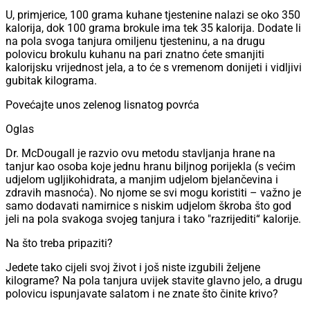
U, primjerice, 100 grama kuhane tjestenine nalazi se oko 350
kalorija, dok 100 grama brokule ima tek 35 kalorija. Dodate li
na pola svoga tanjura omiljenu tjesteninu, a na drugu
polovicu brokulu kuhanu na pari znatno ćete smanjiti
kalorijsku vrijednost jela, a to će s vremenom donijeti i vidljivi
gubitak kilograma.
Povećajte unos zelenog lisnatog povrća
Oglas
Dr. McDougall je razvio ovu metodu stavljanja hrane na
tanjur kao osoba koje jednu hranu biljnog porijekla (s većim
udjelom ugljikohidrata, a manjim udjelom bjelančevina i
zdravih masnoća). No njome se svi mogu koristiti – važno je
samo dodavati namirnice s niskim udjelom škroba što god
jeli na pola svakoga svojeg tanjura i tako "razrijediti“ kalorije.
Na što treba pripaziti?
Jedete tako cijeli svoj život i još niste izgubili željene
kilograme? Na pola tanjura uvijek stavite glavno jelo, a drugu
polovicu ispunjavate salatom i ne znate što činite krivo?