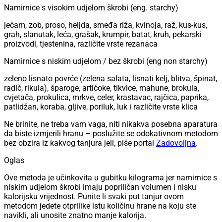
Namirnice s visokim udjelom škrobi (eng. starchy)
ječam, zob, proso, heljda, smeđa riža, kvinoja, raž, kus-kus,
grah, slanutak, leća, grašak, krumpir, batat, kruh, pekarski
proizvodi, tjestenina, različite vrste rezanaca
Namirnice s niskim udjelom / bez škrobi (eng non starchy)
zeleno lisnato povrće (zelena salata, lisnati kelj, blitva, špinat,
radič, rikula), šparoge, artičoke, tikvice, mahune, brokula,
cvjetača, prokulica, mrkve, celer, krastavac, rajčica, paprika,
patlidžan, koraba, gljive, poriluk, luk i različite vrste klica
Ne brinite, ne treba vam vaga, niti nikakva posebna aparatura
da biste izmjerili hranu – poslužite se odokativnom metodom
bez obzira iz kakvog tanjura jeli, piše portal
Zadovoljna
.
Oglas
Ove metoda je učinkovita u gubitku kilograma jer namirnice s
niskim udjelom škrobi imaju popriličan volumen i nisku
kalorijsku vrijednost. Punite li svaki put tanjur ovom
metodom jedete otprilike istu količinu hrane na koju ste
navikli, ali unosite znatno manje kalorija.