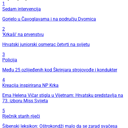
1
Sedam intervencija
Gorjelo u Čavoglavama i na području Dvornica
2
'Krkaši' na prvenstvu
Hrvatski juniorski osmerac četvrti na svijetu
3
Policija
Među 25 ozlijeđenih kod Škrinjara strojovođe i kondukter
4
Kreacija inspirirana NP Krka
Ema Helena Vičar stigla u Vijetnam: Hrvatsku predstavlja na
73. izboru Miss Svijeta
5
Rječnik starih riječi
Šibenski leksikon: Oštrokondži malo da se zarad svačesa