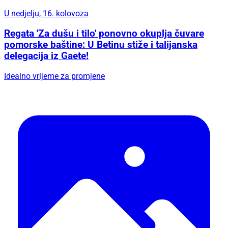
U nedjelju, 16. kolovoza
Regata 'Za dušu i tilo' ponovno okuplja čuvare
pomorske baštine: U Betinu stiže i talijanska
delegacija iz Gaete!
Idealno vrijeme za promjene