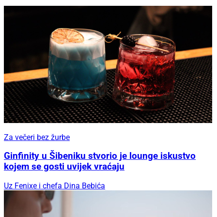
Za večeri bez žurbe
Ginfinity u Šibeniku stvorio je lounge iskustvo
kojem se gosti uvijek vraćaju
Uz Fenixe i chefa Dina Bebića