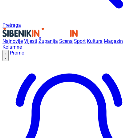
Pretraga
Najnovije
Vijesti
Županija
Scena
Sport
Kultura
Magazin
Kolumne
Promo