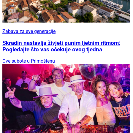
Zabava za sve generacije
Skradin nastavlja živjeti punim ljetnim ritmom:
Pogledajte što vas očekuje ovog tjedna
Ove subote u Primoštenu