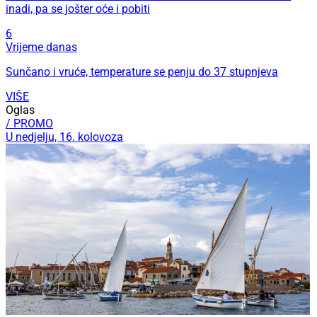
inadi, pa se jošter oće i pobiti
6
Vrijeme danas
Sunčano i vruće, temperature se penju do 37 stupnjeva
VIŠE
Oglas
/ PROMO
U nedjelju, 16. kolovoza