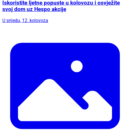
Iskoristite ljetne popuste u kolovozu i osvježite
svoj dom uz Hespo akcije
U srijedu, 12. kolovoza