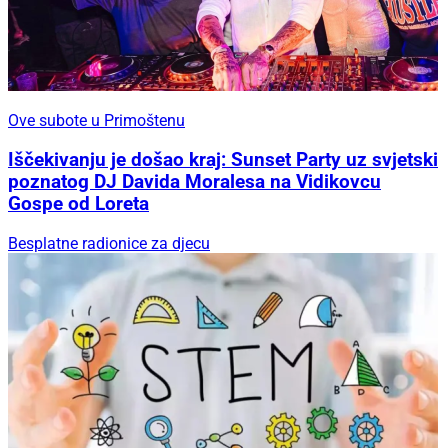
Ove subote u Primoštenu
Iščekivanju je došao kraj: Sunset Party uz svjetski
poznatog DJ Davida Moralesa na Vidikovcu
Gospe od Loreta
Besplatne radionice za djecu