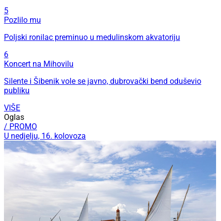
5
Pozlilo mu
Poljski ronilac preminuo u medulinskom akvatoriju
6
Koncert na Mihovilu
Silente i Šibenik vole se javno, dubrovački bend oduševio
publiku
VIŠE
Oglas
/ PROMO
U nedjelju, 16. kolovoza