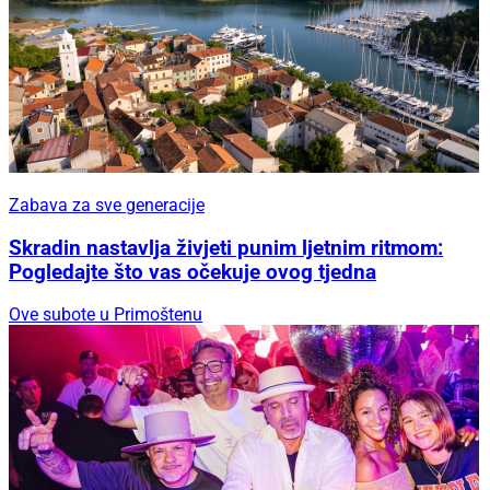
Zabava za sve generacije
Skradin nastavlja živjeti punim ljetnim ritmom:
Pogledajte što vas očekuje ovog tjedna
Ove subote u Primoštenu