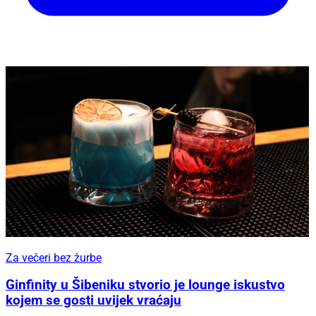
Za večeri bez žurbe
Ginfinity u Šibeniku stvorio je lounge iskustvo
kojem se gosti uvijek vraćaju