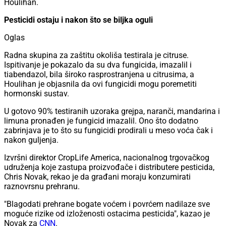
Houlihan.
Pesticidi ostaju i nakon što se biljka oguli
Oglas
Radna skupina za zaštitu okoliša testirala je citruse.
Ispitivanje je pokazalo da su dva fungicida, imazalil i
tiabendazol, bila široko rasprostranjena u citrusima, a
Houlihan je objasnila da ovi fungicidi mogu poremetiti
hormonski sustav.
U gotovo 90% testiranih uzoraka grejpa, naranči, mandarina i
limuna pronađen je fungicid imazalil. Ono što dodatno
zabrinjava je to što su fungicidi prodirali u meso voća čak i
nakon guljenja.
Izvršni direktor CropLife America, nacionalnog trgovačkog
udruženja koje zastupa proizvođače i distributere pesticida,
Chris Novak, rekao je da građani moraju konzumirati
raznovrsnu prehranu.
"Blagodati prehrane bogate voćem i povrćem nadilaze sve
moguće rizike od izloženosti ostacima pesticida", kazao je
Novak za
CNN
.