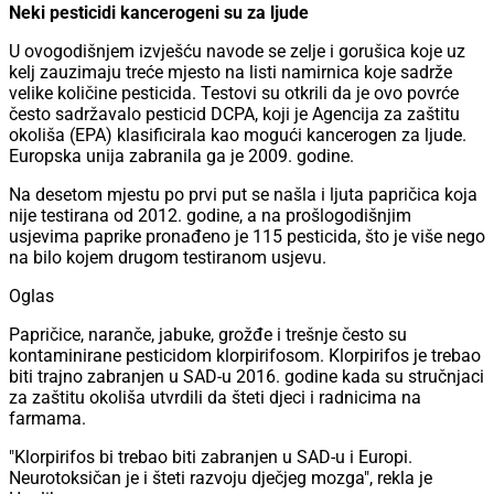
Neki pesticidi kancerogeni su za ljude
U ovogodišnjem izvješću navode se zelje i gorušica koje uz
kelj zauzimaju treće mjesto na listi namirnica koje sadrže
velike količine pesticida. Testovi su otkrili da je ovo povrće
često sadržavalo pesticid DCPA, koji je Agencija za zaštitu
okoliša (EPA) klasificirala kao mogući kancerogen za ljude.
Europska unija zabranila ga je 2009. godine.
Na desetom mjestu po prvi put se našla i ljuta papričica koja
nije testirana od 2012. godine, a na prošlogodišnjim
usjevima paprike pronađeno je 115 pesticida, što je više nego
na bilo kojem drugom testiranom usjevu.
Oglas
Papričice, naranče, jabuke, grožđe i trešnje često su
kontaminirane pesticidom klorpirifosom. Klorpirifos je trebao
biti trajno zabranjen u SAD-u 2016. godine kada su stručnjaci
za zaštitu okoliša utvrdili da šteti djeci i radnicima na
farmama.
"Klorpirifos bi trebao biti zabranjen u SAD-u i Europi.
Neurotoksičan je i šteti razvoju dječjeg mozga", rekla je