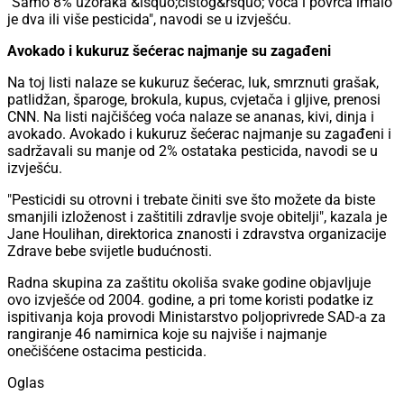
"Samo 8% uzoraka &lsquo;čistog&rsquo; voća i povrća imalo
je dva ili više pesticida", navodi se u izvješću.
Avokado i kukuruz šećerac najmanje su zagađeni
Na toj listi nalaze se kukuruz šećerac, luk, smrznuti grašak,
patlidžan, šparoge, brokula, kupus, cvjetača i gljive, prenosi
CNN. Na listi najčišćeg voća nalaze se ananas, kivi, dinja i
avokado. Avokado i kukuruz šećerac najmanje su zagađeni i
sadržavali su manje od 2% ostataka pesticida, navodi se u
izvješću.
"Pesticidi su otrovni i trebate činiti sve što možete da biste
smanjili izloženost i zaštitili zdravlje svoje obitelji", kazala je
Jane Houlihan, direktorica znanosti i zdravstva organizacije
Zdrave bebe svijetle budućnosti.
Radna skupina za zaštitu okoliša svake godine objavljuje
ovo izvješće od 2004. godine, a pri tome koristi podatke iz
ispitivanja koja provodi Ministarstvo poljoprivrede SAD-a za
rangiranje 46 namirnica koje su najviše i najmanje
onečišćene ostacima pesticida.
Oglas