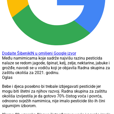
Dodajte ŠibenikIN u omiljeni Google izvor
Među namirnicama koje sadrže najvišu razinu pesticida
nalaze se redom jagode, špinat, kelj, zelje, nektarine, jabuke i
grožđe, navodi se u vodiču koji je objavila Radna skupina za
zaštitu okoliša za 2021. godinu.
Oglas
Bebe i djeca posebno bi trebale izbjegavati pesticide jer
mogu biti štetni za njihov razvoj. Radna skupina za zaštitu
okoliša izvijestila je da gotovo 70% čistog voća i povrća,
odnosno svježih namirnica, nije imalo pesticide što ih čini
sigurnijim izborom.