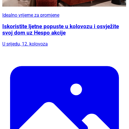
Idealno vrijeme za promjene
Iskoristite ljetne popuste u kolovozu i osvježite
svoj dom uz Hespo akcije
U srijedu, 12. kolovoza