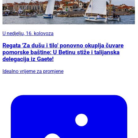
U nedjelju, 16. kolovoza
Regata 'Za dušu i tilo' ponovno okuplja čuvare
pomorske baštine: U Betinu stiže i talijanska
delegacija iz Gaete!
Idealno vrijeme za promjene