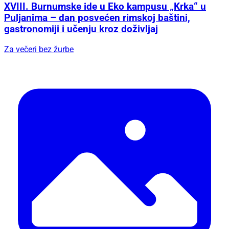
XVIII. Burnumske ide u Eko kampusu „Krka“ u
Puljanima – dan posvećen rimskoj baštini,
gastronomiji i učenju kroz doživljaj
Za večeri bez žurbe