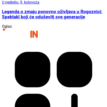
U nedjelju, 9. kolovoza
Legenda o zmaju ponovno oživljava u Rogoznici:
Spektakl koji će oduševiti sve generacije
Oglas