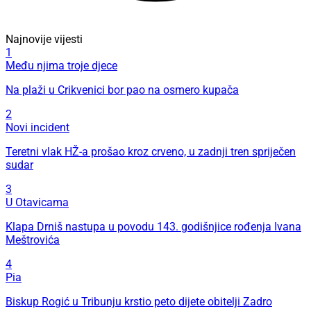
Najnovije vijesti
1
Među njima troje djece
Na plaži u Crikvenici bor pao na osmero kupača
2
Novi incident
Teretni vlak HŽ-a prošao kroz crveno, u zadnji tren spriječen
sudar
3
U Otavicama
Klapa Drniš nastupa u povodu 143. godišnjice rođenja Ivana
Meštrovića
4
Pia
Biskup Rogić u Tribunju krstio peto dijete obitelji Zadro