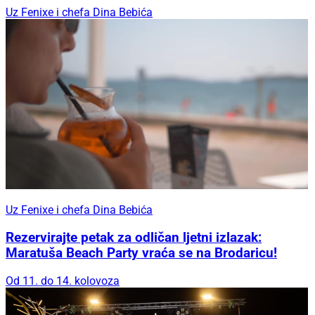
Uz Fenixe i chefa Dina Bebića
Uz Fenixe i chefa Dina Bebića
Rezervirajte petak za odličan ljetni izlazak:
Maratuša Beach Party vraća se na Brodaricu!
Od 11. do 14. kolovoza