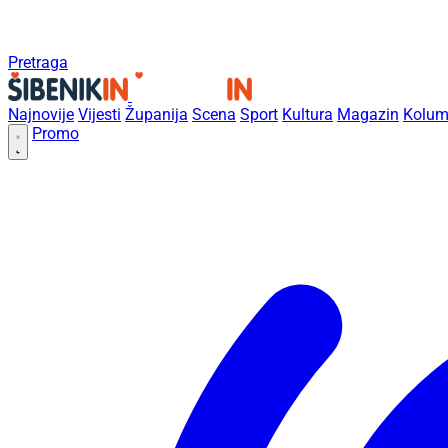
Pretraga
Najnovije
Vijesti
Županija
Scena
Sport
Kultura
Magazin
Kolum
Promo