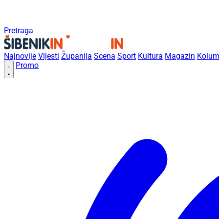
Pretraga
Najnovije
Vijesti
Županija
Scena
Sport
Kultura
Magazin
Kolum
Promo