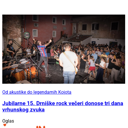
Od akustike do legendarnih Kojota
Jubilarne 15. Drniške rock večeri donose tri dana
vrhunskog zvuka
Oglas