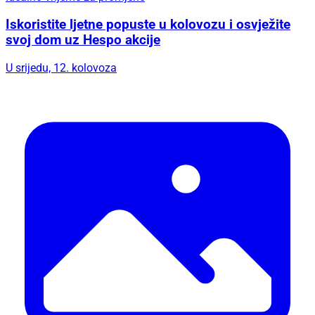
Iskoristite ljetne popuste u kolovozu i osvježite
svoj dom uz Hespo akcije
U srijedu, 12. kolovoza