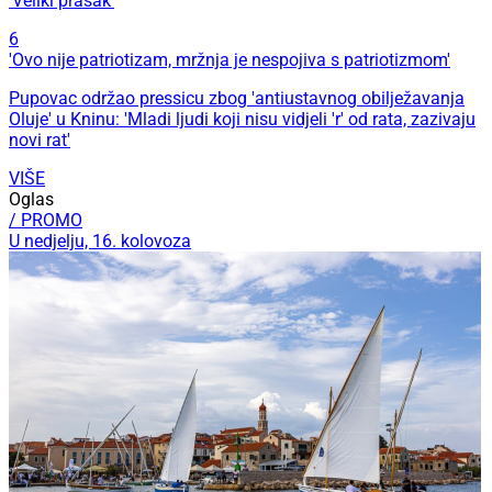
'Veliki prasak'
6
'Ovo nije patriotizam, mržnja je nespojiva s patriotizmom'
Pupovac održao pressicu zbog 'antiustavnog obilježavanja
Oluje' u Kninu: 'Mladi ljudi koji nisu vidjeli 'r' od rata, zazivaju
novi rat'
VIŠE
Oglas
/ PROMO
U nedjelju, 16. kolovoza