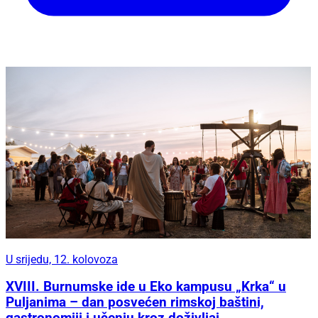
U srijedu, 12. kolovoza
XVIII. Burnumske ide u Eko kampusu „Krka“ u
Puljanima – dan posvećen rimskoj baštini,