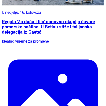
U nedjelju, 16. kolovoza
Regata 'Za dušu i tilo' ponovno okuplja čuvare
pomorske baštine: U Betinu stiže i talijanska
delegacija iz Gaete!
Idealno vrijeme za promjene