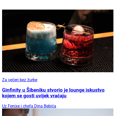
Za večeri bez žurbe
Ginfinity u Šibeniku stvorio je lounge iskustvo
kojem se gosti uvijek vraćaju
Uz Fenixe i chefa Dina Bebića