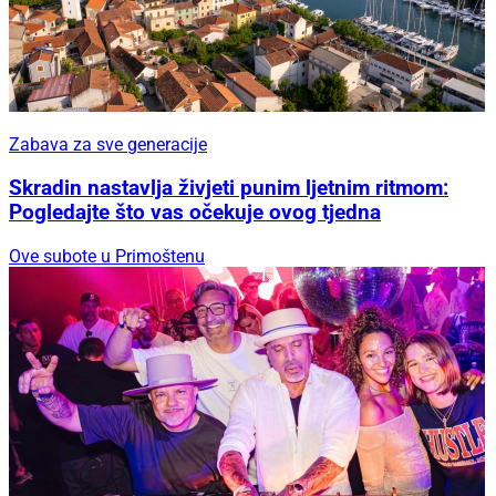
Zabava za sve generacije
Skradin nastavlja živjeti punim ljetnim ritmom:
Pogledajte što vas očekuje ovog tjedna
Ove subote u Primoštenu