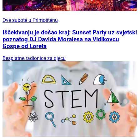
Ove subote u Primoštenu
Iščekivanju je došao kraj: Sunset Party uz svjetski
poznatog DJ Davida Moralesa na Vidikovcu
Gospe od Loreta
Besplatne radionice za djecu