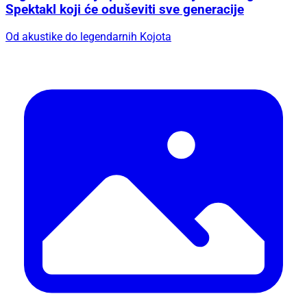
Spektakl koji će oduševiti sve generacije
Od akustike do legendarnih Kojota