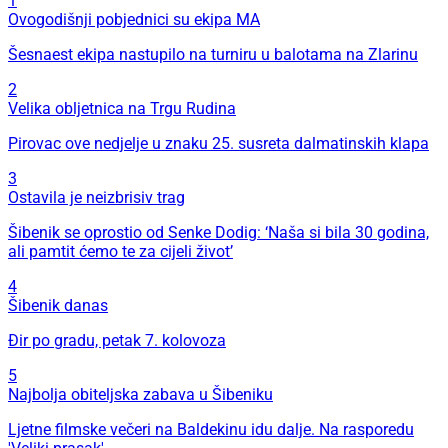
1
Ovogodišnji pobjednici su ekipa MA
Šesnaest ekipa nastupilo na turniru u balotama na Zlarinu
2
Velika obljetnica na Trgu Rudina
Pirovac ove nedjelje u znaku 25. susreta dalmatinskih klapa
3
Ostavila je neizbrisiv trag
Šibenik se oprostio od Senke Dodig: ‘Naša si bila 30 godina,
ali pamtit ćemo te za cijeli život’
4
Šibenik danas
Đir po gradu, petak 7. kolovoza
5
Najbolja obiteljska zabava u Šibeniku
Ljetne filmske večeri na Baldekinu idu dalje. Na rasporedu