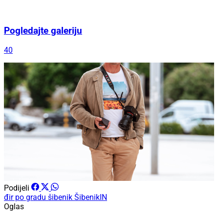
Pogledajte galeriju
40
Podijeli
đir po gradu
šibenik
ŠibenikIN
Oglas