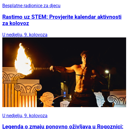
Besplatne radionice za djecu
Rastimo uz STEM: Provjerite kalendar aktivnosti
za kolovoz
U nedjelju, 9. kolovoza
U nedjelju, 9. kolovoza
Legenda o zmaju ponovno oživljava u Rogoznici: