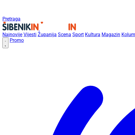
Pretraga
Najnovije
Vijesti
Županija
Scena
Sport
Kultura
Magazin
Kolum
Promo