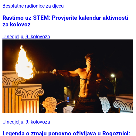
Besplatne radionice za djecu
Rastimo uz STEM: Provjerite kalendar aktivnosti
za kolovoz
U nedjelju, 9. kolovoza
U nedjelju, 9. kolovoza
Legenda o zmaju ponovno oživljava u Rogoznici: