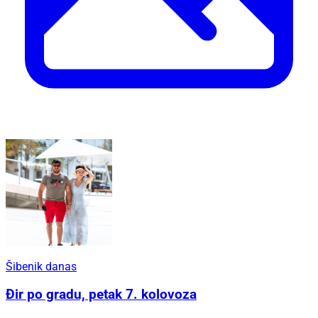
Šibenik danas
Đir po gradu, petak 7. kolovoza