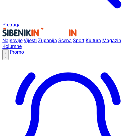
Pretraga
Najnovije
Vijesti
Županija
Scena
Sport
Kultura
Magazin
Kolumne
Promo