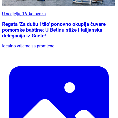
U nedjelju, 16. kolovoza
Regata 'Za dušu i tilo' ponovno okuplja čuvare
pomorske baštine: U Betinu stiže i talijanska
delegacija iz Gaete!
Idealno vrijeme za promjene