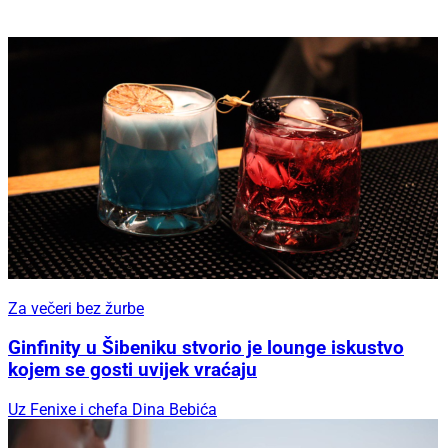
Za večeri bez žurbe
Ginfinity u Šibeniku stvorio je lounge iskustvo
kojem se gosti uvijek vraćaju
Uz Fenixe i chefa Dina Bebića