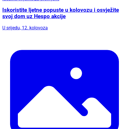
Iskoristite ljetne popuste u kolovozu i osvježite
svoj dom uz Hespo akcije
U srijedu, 12. kolovoza