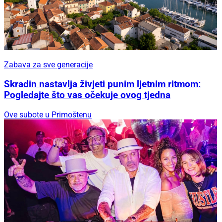
Zabava za sve generacije
Skradin nastavlja živjeti punim ljetnim ritmom:
Pogledajte što vas očekuje ovog tjedna
Ove subote u Primoštenu