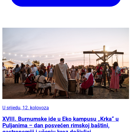
U srijedu, 12. kolovoza
XVIII. Burnumske ide u Eko kampusu „Krka“ u
Puljanima – dan posvećen rimskoj baštini,