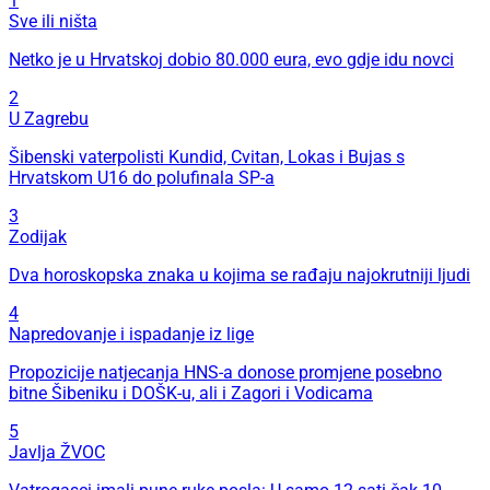
1
Sve ili ništa
Netko je u Hrvatskoj dobio 80.000 eura, evo gdje idu novci
2
U Zagrebu
Šibenski vaterpolisti Kundid, Cvitan, Lokas i Bujas s
Hrvatskom U16 do polufinala SP-a
3
Zodijak
Dva horoskopska znaka u kojima se rađaju najokrutniji ljudi
4
Napredovanje i ispadanje iz lige
Propozicije natjecanja HNS-a donose promjene posebno
bitne Šibeniku i DOŠK-u, ali i Zagori i Vodicama
5
Javlja ŽVOC