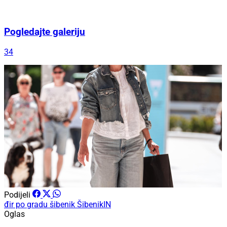
Pogledajte galeriju
34
Podijeli
đir po gradu
šibenik
ŠibenikIN
Oglas