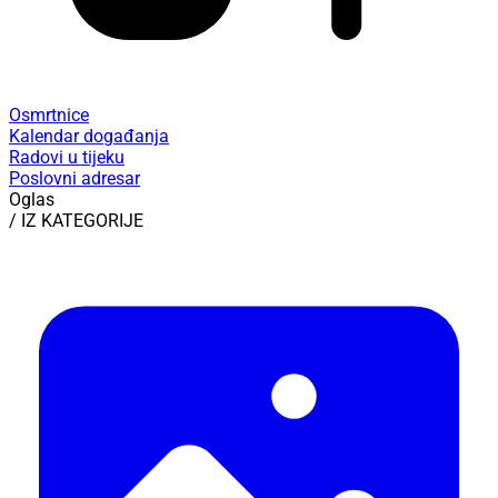
Osmrtnice
Kalendar događanja
Radovi u tijeku
Poslovni adresar
Oglas
/ IZ KATEGORIJE