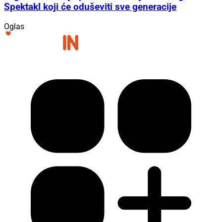
Spektakl koji će oduševiti sve generacije
Oglas