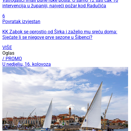
Vatrogasci imali pune ruke posla: U samo 12 sati čak 10
intervencija u županiji, najveći požar kod Radučića
6
Povratak izvjestan
KK Zabok se oprostio od Širka i zaželio mu sreću doma:
Sjećate li se njegove prve sezone u Šibenci?
VIŠE
Oglas
/ PROMO
U nedjelju, 16. kolovoza