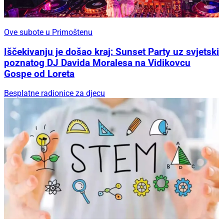
Ove subote u Primoštenu
Iščekivanju je došao kraj: Sunset Party uz svjetski
poznatog DJ Davida Moralesa na Vidikovcu
Gospe od Loreta
Besplatne radionice za djecu