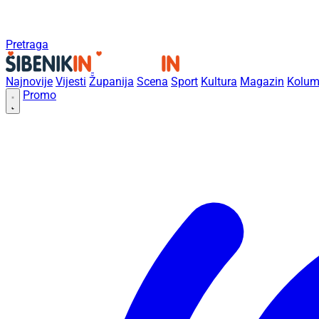
Pretraga
Najnovije
Vijesti
Županija
Scena
Sport
Kultura
Magazin
Kolum
Promo